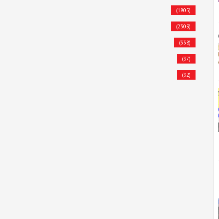
(1805)
(2309)
(338)
(97)
(92)