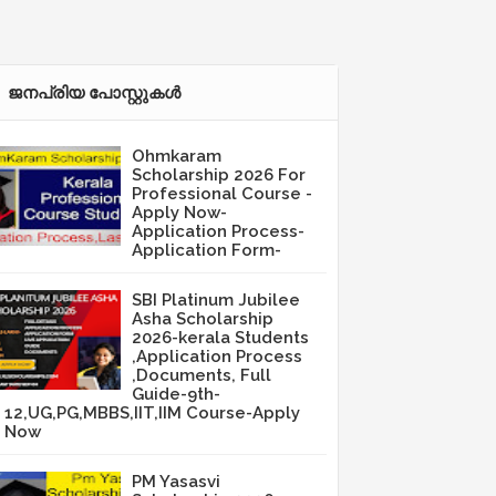
ജനപ്രിയ പോസ്റ്റുകള്‍‌
Ohmkaram
Scholarship 2026 For
Professional Course -
Apply Now-
Application Process-
Application Form-
SBI Platinum Jubilee
Asha Scholarship
2026-kerala Students
,Application Process
,Documents, Full
Guide-9th-
12,UG,PG,MBBS,IIT,IIM Course-Apply
Now
PM Yasasvi