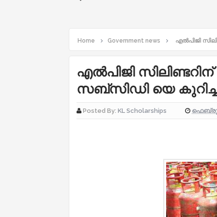
Home
Government news
എൽപിജി സിലിണ
എൽപിജി സിലിണ്ടറിന്
സബ്സിഡി യെ കുറിച്ച
ഫെബ്രുവ
Posted By:
KL Scholarships