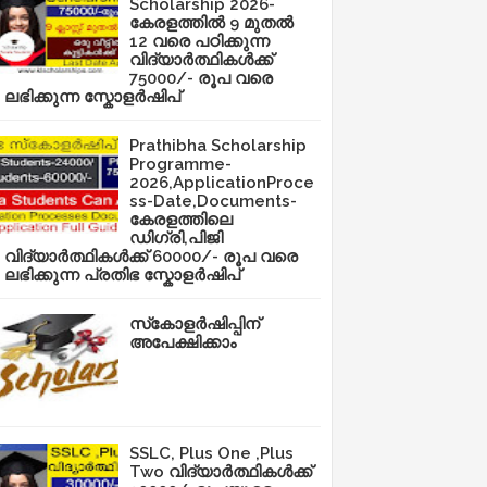
Scholarship 2026-
കേരളത്തിൽ 9 മുതൽ
12 വരെ പഠിക്കുന്ന
വിദ്യാർത്ഥികൾക്ക്
75000/- രൂപ വരെ
ലഭിക്കുന്ന സ്കോളർഷിപ്
Prathibha Scholarship
Programme-
2026,ApplicationProce
ss-Date,Documents-
കേരളത്തിലെ
ഡിഗ്രി,പിജി
വിദ്യാർത്ഥികൾക്ക് 60000/- രൂപ വരെ
ലഭിക്കുന്ന പ്രതിഭ സ്കോളർഷിപ്
സ്‌കോളർഷിപ്പിന്
അപേക്ഷിക്കാം
SSLC, Plus One ,Plus
Two വിദ്യാർത്ഥികൾക്ക്