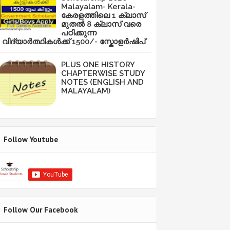
Malayalam- Kerala-
കേരളത്തിലെ 1 ക്ലാസ്
മുതൽ 8 ക്ലാസ് വരെ
പഠിക്കുന്ന
വിദ്യാർത്ഥികൾക്ക് 1500/- സ്കോളർഷിപ്
PLUS ONE HISTORY
CHAPTERWISE STUDY
NOTES (ENGLISH AND
MALAYALAM)
Follow Youtube
Follow Our Facebook