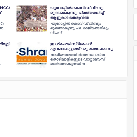
(NCC)
യൂറോപ്പില്‍ കൊവിഡ് വീണ്ടും
്
രൂക്ഷമാകുന്നു; പ്രതിഷേധിച്ച്
ആളുകള്‍ തെരുവില്‍
C)
യൂറോപ്പില്‍ കൊവിഡ് വീണ്ടും
് അ…
രൂക്ഷമാകുന്നു. പല രാജ്യങ്ങളിലും
നിയന്…
ുട്ടി
ഇ ശ്രം രജിസ്‌ട്രേഷന്‍
എറണാകുളത്ത് ഒരു ലക്ഷം കടന്നു
ദേശീയ തലത്തിൽ അസംഘടിത
തൊഴിലാളികളുടെ ഡാറ്റാബേസ്
തയ്യാറാക്കുന്നതിന…
‍