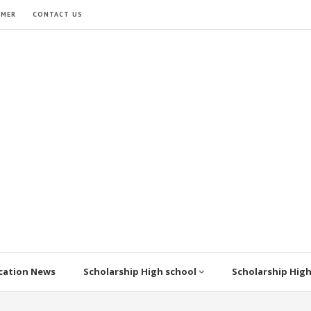
IMER
CONTACT US
cation News
Scholarship High school
Scholarship Hig