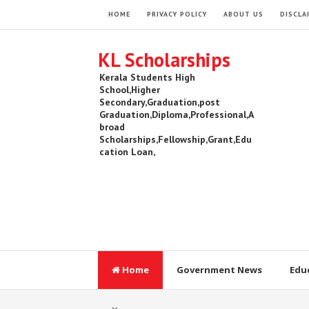
HOME
PRIVACY POLICY
ABOUT US
DISCLA
KL Scholarships
Kerala Students High
School,Higher
Secondary,Graduation,post
Graduation,Diploma,Professional,A
broad
Scholarships,Fellowship,Grant,Edu
cation Loan,
Home
Government News
Edu