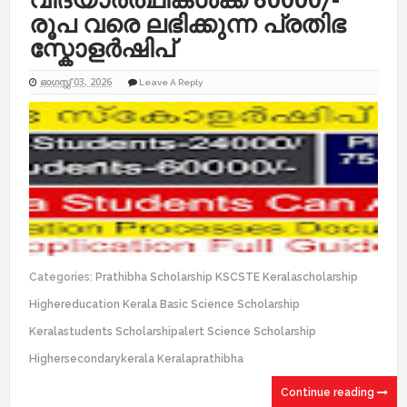
രൂപ വരെ ലഭിക്കുന്ന പ്രതിഭ
സ്കോളർഷിപ്
ഓഗസ്റ്റ് 03, 2026
Leave A Reply
Categories:
Prathibha Scholarship KSCSTE Keralascholarship
Highereducation Kerala Basic Science Scholarship
Keralastudents Scholarshipalert Science Scholarship
Highersecondarykerala Keralaprathibha
Continue reading