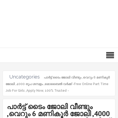
Uncategories
പാർട്ട് ടൈം ജോലി വീണ്ടും ,വെറും 6 മണികൂർ
ജോലി ,4000 രൂപ ശമ്പളം ,മൊബൈൽ വർക്ക് -Free Online Part Time
Job For Girls ,Apply Now, 100% Trusted -
പാർട്ട് ടൈം ജോലി വീണ്ടും
,വെറും 6 മണികൂർ ജോലി ,4000