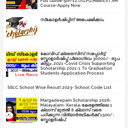
Full Guide-9th-12,UG,PG,MBBS,IIT,IIM
Course-Apply Now
സ്‌കോളർഷിപ്പിന് അപേക്ഷിക്കാം
കോവിഡ് ക്രൈസിസ് സപ്പോർട്ട്
സ്കോളാർഷിപ്പ് പ്രോഗ്രാം 30000/- രൂപ
കിട്ടും ,2021-Covid Crisis Supporting
Scholarship 2021-1 To Graduation
Students-Application Process
SSLC School Wise Result 2023- School Code List
Margadeepam Scholarship 2026-
Malayalam- Kerala-കേരളത്തിലെ 1
ക്ലാസ് മുതൽ 8 ക്ലാസ് വരെ
പഠിക്കുന്ന വിദ്യാർത്ഥികൾക്ക് 1500/-
സ്കോളർഷിപ്