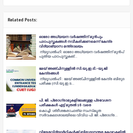
Related Posts:
ഓരോ അധ്യയന വർഷത്തിന് മുൻപും
പാഠപുസ്തകങ്ങള്‍ നവീകരിക്കണമെന്ന് കേന്ദ്ര
വിദ്യാഭ്യാസ മന്ത്രാലയം
ന്യൂഡല്‍ഹി: ഓരോ അധ്യയന വര്‍ഷത്തിന് മുൻപ്
പുതിയ പാഠപുസ്തകങ്…
മേയ് അഞ്ചിനുള്ളില്‍ സി.യു.ഇ.ടി.-യു.ജി
കേന്ദ്രങ്ങള്‍
ന്യൂഡല്‍ഹി : മേയ് അഞ്ചിനുള്ളില്‍ കേന്ദ്ര ബിരുദ
പരീക്ഷ (സി.യു.ഇ.ട…
പി. ജി. പ്രോഗ്രാമുകളിലേക്കുള്ള പ്രവേശന
പരീക്ഷകള്‍ എട്ട്‌ മുതല്‍ 16 വരെ
കൊച്ചി: ശ്രീശങ്കരാചാര്യ സംസ്‌കൃത
സര്‍വകലാശാലയിലെ വിവിധ പി. ജി. പ്രോഗ്ര…
വിദേശവിദ്യാർഥികള്‍ക്ക് ബിരുദാനന്തര കോഴ്സുകളില്‍