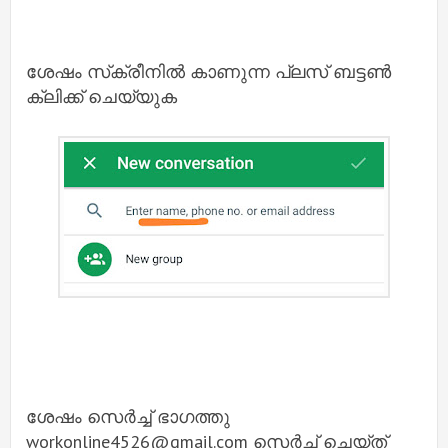
ശേഷം സ്‌ക്രീനിൽ കാണുന്ന പ്ലസ് ബട്ടൺ
ക്ലിക്ക് ചെയ്യുക
ശേഷം സെർച്ച് ഭാഗത്തു
workonline4526@gmail.com സെർച്ച് ചെയ്ത്