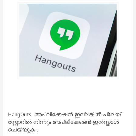
HangOuts അപ്ലിക്കേഷൻ ഇല്ലങ്കിൽ പ്ലേയ്
സ്റ്റോറിൽ നിന്നും അപ്ലിക്കേഷൻ ഇൻസ്റ്റാൾ
ചെയ്യുക ,