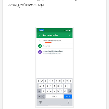
മെസ്സേജ് അയക്കുക