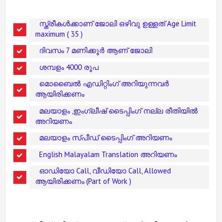
സ്ത്രീകൾക്കാണ് ജോലി ഒഴിവു ഉള്ളത് Age Limit
maximum ( 35 )
ദിവസം 7 മണിക്കൂർ ആണ് ജോലി
ശമ്പളം 4000 രൂപ
മൊബൈൽ എഡിറ്റിംഗ് അറിയുന്നവർ
ആയിരിക്കണം
മലയാളം ,ഇംഗ്ലീഷ് ടൈപ്പിംഗ് നല്ല രീതിയിൽ
അറിയണം
മലയാളം സ്പീഡ് ടൈപ്പിംഗ് അറിയണം
English Malayalam Translation അറിയണം
ഓഡിയോ Call, വീഡിയോ Call, Allowed
ആയിരിക്കണം (Part of Work )