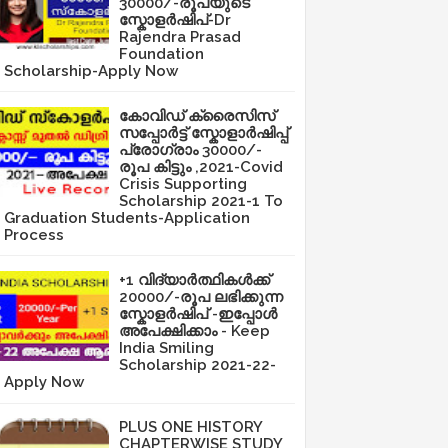
30000/-രൂപയുടെ
സ്കോളർഷിപ്-Dr
Rajendra Prasad
Foundation
Scholarship-Apply Now
കോവിഡ് ക്രൈസിസ്
സപ്പോർട്ട് സ്കോളാർഷിപ്പ്
പ്രോഗ്രാം 30000/-
രൂപ കിട്ടും ,2021-Covid
Crisis Supporting
Scholarship 2021-1 To
Graduation Students-Application
Process
+1 വിദ്യാർത്ഥികൾക്ക്
20000/-രൂപ ലഭിക്കുന്ന
സ്കോളർഷിപ് -ഇപ്പോൾ
അപേക്ഷിക്കാം - Keep
India Smiling
Scholarship 2021-22-
Apply Now
PLUS ONE HISTORY
CHAPTERWISE STUDY