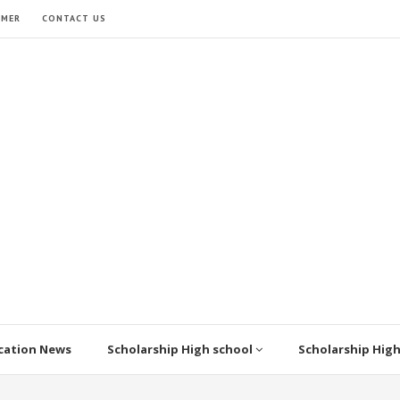
IMER
CONTACT US
cation News
Scholarship High school
Scholarship Hig