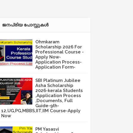
ജനപ്രിയ പോസ്റ്റുകള്‍‌
Ohmkaram
Scholarship 2026 For
Professional Course -
Apply Now-
Application Process-
Application Form-
SBI Platinum Jubilee
Asha Scholarship
2026-kerala Students
,Application Process
,Documents, Full
Guide-9th-
12,UG,PG,MBBS,IIT,IIM Course-Apply
Now
PM Yasasvi