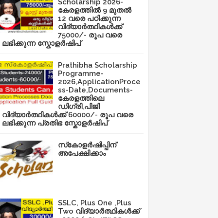
Scholarship 2026-
കേരളത്തിൽ 9 മുതൽ
12 വരെ പഠിക്കുന്ന
വിദ്യാർത്ഥികൾക്ക്
75000/- രൂപ വരെ
ലഭിക്കുന്ന സ്കോളർഷിപ്
Prathibha Scholarship
Programme-
2026,ApplicationProce
ss-Date,Documents-
കേരളത്തിലെ
ഡിഗ്രി,പിജി
വിദ്യാർത്ഥികൾക്ക് 60000/- രൂപ വരെ
ലഭിക്കുന്ന പ്രതിഭ സ്കോളർഷിപ്
സ്‌കോളർഷിപ്പിന്
അപേക്ഷിക്കാം
SSLC, Plus One ,Plus
Two വിദ്യാർത്ഥികൾക്ക്