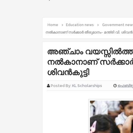
Home
Education news
Government new
നല്‍കാനാണ് സര്‍ക്കാര്‍ തീരുമാനം- മന്ത്രി വി. ശിവൻകു
അഞ്ചാം വയസ്സില്‍ത്ത
നല്‍കാനാണ് സര്‍ക്കാര്‍
ശിവൻകുട്ടി
ഫെബ്രുവ
Posted By:
KL Scholarships