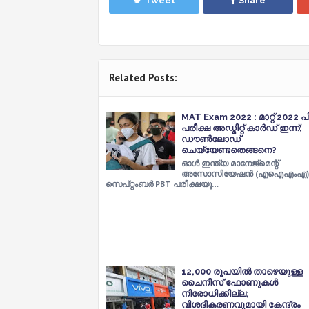
Tweet
Share
Related Posts:
MAT Exam 2022 : മാറ്റ് 2022 പി
പരീക്ഷ അഡ്മിറ്റ് കാർഡ് ഇന്ന്;
ഡൗൺലോഡ്
ചെയ്യേണ്ടതെങ്ങനെ?
ഓൾ ഇന്ത്യ മാനേജ്‌മെന്റ്
അസോസിയേഷൻ (എഐഎംഎ) 
സെപ്‌റ്റംബർ PBT പരീക്ഷയു…
12,000 രൂപയില്‍ താഴെയുള്ള
ചൈനീസ് ഫോണുകള്‍
നിരോധിക്കില്ല;
വിശദീകരണവുമായി കേന്ദ്രം