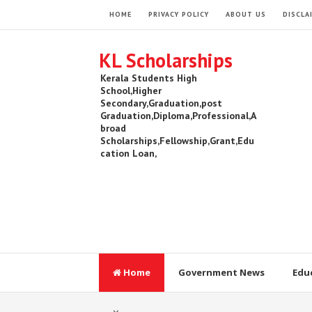
HOME
PRIVACY POLICY
ABOUT US
DISCLA
KL Scholarships
Kerala Students High
School,Higher
Secondary,Graduation,post
Graduation,Diploma,Professional,A
broad
Scholarships,Fellowship,Grant,Edu
cation Loan,
Home
Government News
Edu