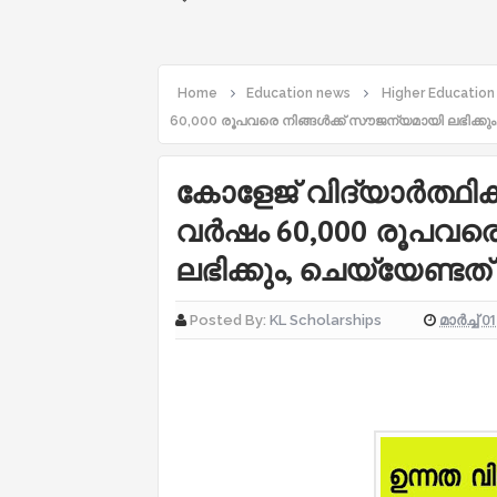
Home
Education news
Higher Education
60,000 രൂപവരെ നിങ്ങള്‍ക്ക് സൗജന്യമായി ലഭിക്കു
കോളേജ് വിദ്യാര്‍ത്ഥിക
വര്‍ഷം 60,000 രൂപവരെ
ലഭിക്കും, ചെയ്യേണ്ടത
മാർച്ച് 0
Posted By:
KL Scholarships