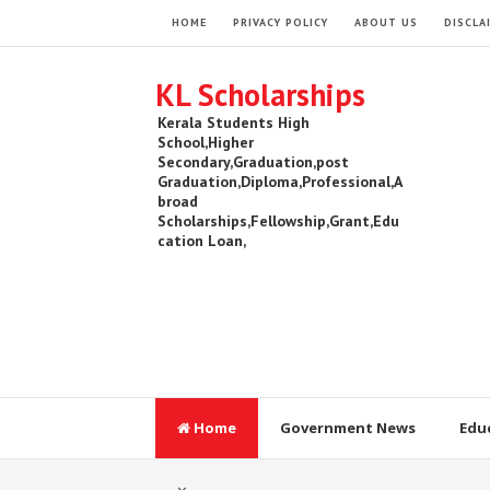
HOME
PRIVACY POLICY
ABOUT US
DISCLA
KL Scholarships
Kerala Students High
School,Higher
Secondary,Graduation,post
Graduation,Diploma,Professional,A
broad
Scholarships,Fellowship,Grant,Edu
cation Loan,
Home
Government News
Edu