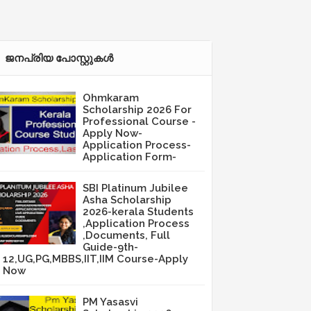
ജനപ്രിയ പോസ്റ്റുകള്‍‌
Ohmkaram
Scholarship 2026 For
Professional Course -
Apply Now-
Application Process-
Application Form-
SBI Platinum Jubilee
Asha Scholarship
2026-kerala Students
,Application Process
,Documents, Full
Guide-9th-
12,UG,PG,MBBS,IIT,IIM Course-Apply
Now
PM Yasasvi