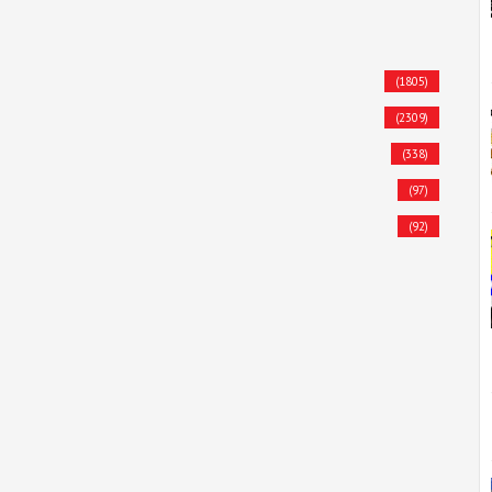
(1805)
(2309)
(338)
(97)
(92)