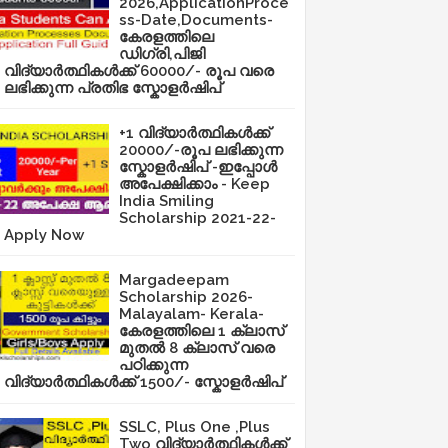
2026,ApplicationProce
ss-Date,Documents-
കേരളത്തിലെ
ഡിഗ്രി,പിജി
വിദ്യാർത്ഥികൾക്ക് 60000/- രൂപ വരെ
ലഭിക്കുന്ന പ്രതിഭ സ്കോളർഷിപ്
+1 വിദ്യാർത്ഥികൾക്ക്
20000/-രൂപ ലഭിക്കുന്ന
സ്കോളർഷിപ് -ഇപ്പോൾ
അപേക്ഷിക്കാം - Keep
India Smiling
Scholarship 2021-22-
Apply Now
Margadeepam
Scholarship 2026-
Malayalam- Kerala-
കേരളത്തിലെ 1 ക്ലാസ്
മുതൽ 8 ക്ലാസ് വരെ
പഠിക്കുന്ന
വിദ്യാർത്ഥികൾക്ക് 1500/- സ്കോളർഷിപ്
SSLC, Plus One ,Plus
Two വിദ്യാർത്ഥികൾക്ക്