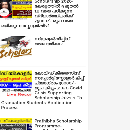
Scholarship 2026-
കേരളത്തിൽ 9 മുതൽ
12 വരെ പഠിക്കുന്ന
വിദ്യാർത്ഥികൾക്ക്
75000/- രൂപ വരെ
ലഭിക്കുന്ന സ്കോളർഷിപ്
സ്‌കോളർഷിപ്പിന്
അപേക്ഷിക്കാം
കോവിഡ് ക്രൈസിസ്
സപ്പോർട്ട് സ്കോളാർഷിപ്പ്
പ്രോഗ്രാം 30000/-
രൂപ കിട്ടും ,2021-Covid
Crisis Supporting
Scholarship 2021-1 To
Graduation Students-Application
Process
Prathibha Scholarship
Programme-