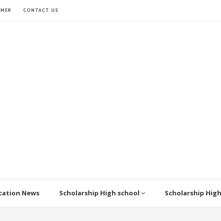
IMER
CONTACT US
cation News
Scholarship High school
Scholarship Hig