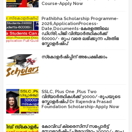
Course-Apply Now
Prathibha Scholarship Programme-
2026,ApplicationProcess-
Date,Documents-കേരളത്തിലെ
ഡിഗ്രി,പിജി വിദ്യാർത്ഥികൾക്ക്
60000/- രൂപ വരെ ലഭിക്കുന്ന പ്രതിഭ
സ്കോളർഷിപ്
സ്‌കോളർഷിപ്പിന് അപേക്ഷിക്കാം
SSLC, Plus One ,Plus Two
വിദ്യാർത്ഥികൾക്ക് 30000/-രൂപയുടെ
സ്കോളർഷിപ്-Dr Rajendra Prasad
Foundation Scholarship-Apply Now
കോവിഡ് ക്രൈസിസ് സപ്പോർട്ട്
സ്കോളാർഷിപ്പ് പ്രോഗ്രാം 30000/- രൂപ