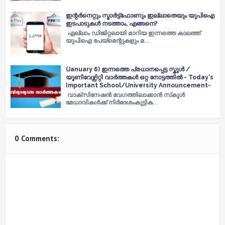
ഇന്റർനെറ്റും സ്മാർട്ട്ഫോണും ഇല്ലാതെയും യുപിഐ
ഇടപാടുകൾ നടത്താം, എങ്ങനെ?
എല്ലാം ഡിജിറ്റലായി മാറിയ ഇന്നത്തെ കാലത്ത്
യുപിഐ പേയ്മെന്റുകളും മ…
(January 6) ഇന്നത്തെ പ്രധാനപ്പെട്ട സ്കൂൾ /
യൂണിവേഴ്സിറ്റി വാർത്തകൾ ഒറ്റ നോട്ടത്തിൽ - Today's
Important School/University Announcement-
വാക്‌സിനേഷൻ വേഗത്തിലാക്കാൻ സ്‌കൂൾ
മേധാവികൾക്ക്​ നിർദേശംകു​ട്ടി​ക…
0 Comments: