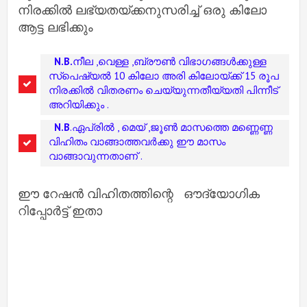
നിരക്കിൽ ലഭ്യതയ്ക്കനുസരിച്ച് ഒരു കിലോ
ആട്ട ലഭിക്കും
N.B.
നീല ,വെള്ള ,ബ്രൗൺ വിഭാഗങ്ങൾക്കുള്ള
സ്പെഷ്യൽ 10 കിലോ അരി കിലോയ്ക്ക് 15 രൂപ
നിരക്കിൽ വിതരണം ചെയ്യുന്നതീയ്യതി പിന്നീട്
അറിയിക്കും .
N.B
.ഏപ്രിൽ , മെയ് ,ജൂൺ മാസത്തെ മണ്ണെണ്ണ
വിഹിതം വാങ്ങാത്തവർക്കു ഈ മാസം
വാങ്ങാവുന്നതാണ് .
ഈ റേഷൻ വിഹിതത്തിന്റെ ഔദ്യോഗിക
റിപ്പോർട്ട് ഇതാ