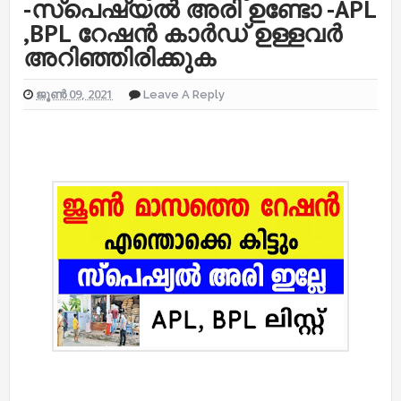
-സ്പെഷ്യൽ അരി ഉണ്ടോ -APL
,BPL റേഷൻ കാർഡ് ഉള്ളവർ
അറിഞ്ഞിരിക്കുക
ജൂൺ 09, 2021
Leave A Reply