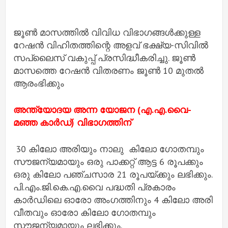
ജൂൺ മാസത്തിൽ വിവിധ വിഭാഗങ്ങൾക്കുള്ള
റേഷൻ വിഹിതത്തിന്റെ അളവ് ഭക്ഷ്യ-സിവിൽ
സപ്ലൈസ് വകുപ്പ് പ്രസിദ്ധീകരിച്ചു. ജൂൺ
മാസത്തെ റേഷൻ വിതരണം ജൂൺ 10 മുതൽ
ആരംഭിക്കും
അന്ത്യോദയ അന്ന യോജന (എ.എ.വൈ-
മഞ്ഞ കാർഡ്) വിഭാഗത്തിന്
30 കിലോ അരിയും നാലു കിലോ ഗോതമ്പും
സൗജന്യമായും ഒരു പാക്കറ്റ് ആട്ട 6 രൂപക്കും
ഒരു കിലോ പഞ്ചസാര 21 രൂപയ്ക്കും ലഭിക്കും.
പി.എം.ജി.കെ.എ.വൈ പദ്ധതി പ്രകാരം
കാർഡിലെ ഓരോ അംഗത്തിനും 4 കിലോ അരി
വീതവും ഓരോ കിലോ ഗോതമ്പും
സൗജന്യമായും ലഭിക്കും.