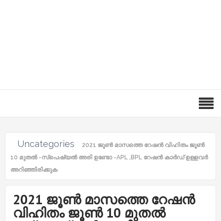
Uncategories
2021 ജൂൺ മാസത്തെ റേഷൻ വിഹിതം ജൂൺ
10 മുതൽ -സ്പെഷ്യൽ അരി ഉണ്ടോ -APL ,BPL റേഷൻ കാർഡ് ഉള്ളവർ
അറിഞ്ഞിരിക്കുക
2021 ജൂൺ മാസത്തെ റേഷൻ
വിഹിതം ജൂൺ 10 മുതൽ