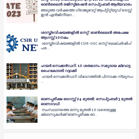
ഓണ്‍ലൈന്‍ രജിസ്ട്രേഷന്‍ സെപ്റ്റംബര്‍ ആദ്യവാരം
അടുത്ത വര്‍ഷത്തെ ഗ്രാജുവേറ്റ് ആപ്റ്റിറ്റ്യൂഡ് ടെസ്റ്റ്
ഇന്‍ എന്‍ജിനീയറ…
ശാസ്ത്രവിഷയങ്ങളില്‍ നെറ്റ്: ഓണ്‍ലൈന്‍ അപേക്ഷ
ആഗസ്റ്റ് 10നകം ​
ശാ​സ്ത്ര​വി​ഷ​യ​ങ്ങ​ളി​ല്‍ CSIR-UGC നെ​റ്റ് ലെ​ക്ച​ര്‍​ഷി​പ്
പ​ര…
ഹയര്‍ സെക്കന്‍ഡറി: 10​ ശതമാനം സമുദായ ക്വോട്ട
ഹൈകോടതി റദ്ദാക്കി
ഹ​യ​ര്‍ സെ​ക്ക​ന്‍​ഡ​റി വി​ഭാ​ഗ​ത്തി​ല്‍​ പി​ന്നാ​ക്ക-​ന്യൂ​ന​പ​
…
ഓണപ്പരീക്ഷ ഓഗസ്റ്റ് 24 മുതല്‍; സെപ്റ്റംബര്‍ 3 മുതല്‍
ഓണാവധി
സംസ്ഥാനത്തെ ഒന്നു മുതല്‍ 10 വരെയുള്ള
ക്ലാസുകള്‍ക്ക് ഓണപ്പരീക്ഷ ഓ…