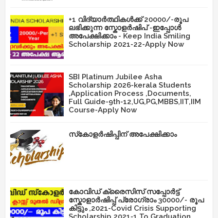
+1 വിദ്യാർത്ഥികൾക്ക് 20000/-രൂപ
ലഭിക്കുന്ന സ്കോളർഷിപ് -ഇപ്പോൾ
അപേക്ഷിക്കാം - Keep India Smiling
Scholarship 2021-22-Apply Now
SBI Platinum Jubilee Asha
Scholarship 2026-kerala Students
,Application Process ,Documents,
Full Guide-9th-12,UG,PG,MBBS,IIT,IIM
Course-Apply Now
സ്‌കോളർഷിപ്പിന് അപേക്ഷിക്കാം
കോവിഡ് ക്രൈസിസ് സപ്പോർട്ട്
സ്കോളാർഷിപ്പ് പ്രോഗ്രാം 30000/- രൂപ
കിട്ടും ,2021-Covid Crisis Supporting
Scholarship 2021-1 To Graduation