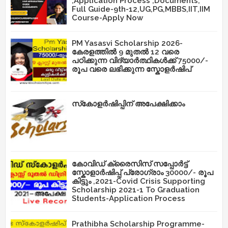
,Application Process ,Documents,
Full Guide-9th-12,UG,PG,MBBS,IIT,IIM
Course-Apply Now
PM Yasasvi Scholarship 2026-
കേരളത്തിൽ 9 മുതൽ 12 വരെ
പഠിക്കുന്ന വിദ്യാർത്ഥികൾക്ക് 75000/-
രൂപ വരെ ലഭിക്കുന്ന സ്കോളർഷിപ്
സ്‌കോളർഷിപ്പിന് അപേക്ഷിക്കാം
കോവിഡ് ക്രൈസിസ് സപ്പോർട്ട്
സ്കോളാർഷിപ്പ് പ്രോഗ്രാം 30000/- രൂപ
കിട്ടും ,2021-Covid Crisis Supporting
Scholarship 2021-1 To Graduation
Students-Application Process
Prathibha Scholarship Programme-