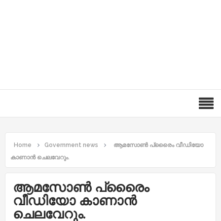
Home
Government news
ആമസോൺ പ്രൈെം വീഡിയോ
കാണാൻ ചെലവേറും.
ആമസോൺ പ്രൈെം
വീഡിയോ കാണാൻ
ചെലവേറും.