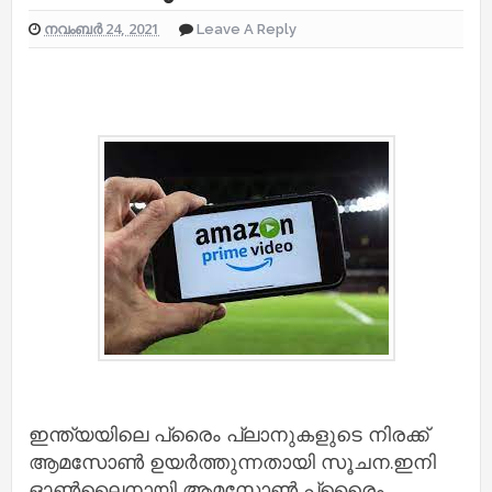
നവംബർ 24, 2021
Leave A Reply
ഇന്ത്യയിലെ പ്രൈം പ്ലാനുകളുടെ നിരക്ക്
ആമസോൺ ഉയര്‍ത്തുന്നതായി സൂചന.ഇനി
ഓൺലൈനായി ആമസോൺ പ്രൈെം