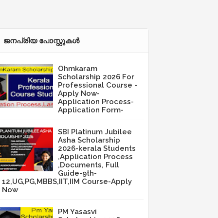
ജനപ്രിയ പോസ്റ്റുകള്‍‌
Ohmkaram
Scholarship 2026 For
Professional Course -
Apply Now-
Application Process-
Application Form-
SBI Platinum Jubilee
Asha Scholarship
2026-kerala Students
,Application Process
,Documents, Full
Guide-9th-
12,UG,PG,MBBS,IIT,IIM Course-Apply
Now
PM Yasasvi