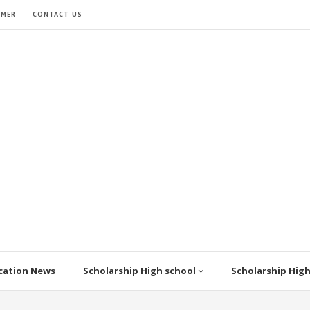
IMER
CONTACT US
cation News
Scholarship High school
Scholarship Hig