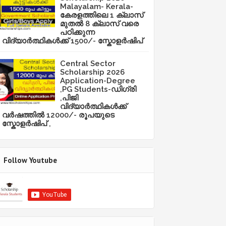
Malayalam- Kerala-
കേരളത്തിലെ 1 ക്ലാസ്
മുതൽ 8 ക്ലാസ് വരെ
പഠിക്കുന്ന
വിദ്യാർത്ഥികൾക്ക് 1500/- സ്കോളർഷിപ്
Central Sector
Scholarship 2026
Application-Degree
,PG Students-ഡിഗ്രി
,പിജി
വിദ്യാർത്ഥികൾക്ക്
വർഷത്തിൽ 12000/- രൂപയുടെ
സ്കോളർഷിപ് ,
Follow Youtube