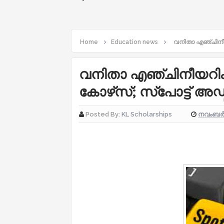
Home
Education news
വനിതാ എഞ്ചിനീയറ
വനിതാ എഞ്ചിനീയറിം
കോഴ്‌സ്; സ്‌പോട്ട് അ
നവംബർ 
Posted By:
KL Scholarships