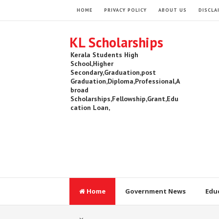
HOME
PRIVACY POLICY
ABOUT US
DISCLA
KL Scholarships
Kerala Students High
School,Higher
Secondary,Graduation,post
Graduation,Diploma,Professional,A
broad
Scholarships,Fellowship,Grant,Edu
cation Loan,
Home
Government News
Edu