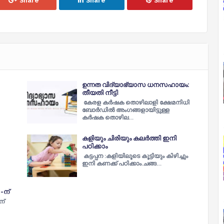
Share
Share
Share
ഉന്നത വിദ്യാഭ്യാസ ധനസഹായം:
തീയതി നീട്ടി
കേരള കർഷക തൊഴിലാളി ക്ഷേമനിധി
ബോർഡിൽ അംഗങ്ങളായിട്ടുള്ള
കർഷക തൊഴില…
കളിയും ചിരിയും കലര്‍ത്തി ഇനി
പഠിക്കാം
കട്ടപ്പന :കളിയിലൂടെ കൂട്ടിയും കിഴിച്ചും
ഇനി കണക്ക് പഠിക്കാം.ചങ്ങ…
-ന്
ന്