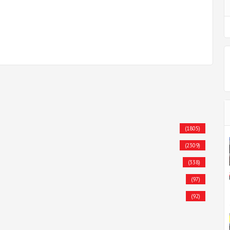
(1805)
(2309)
(338)
(97)
(92)