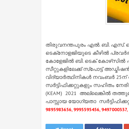
തിരുവനന്തപുരം എൽ. ബി. എസ
ടെക്‌നോളജിയുടെ കീഴിൽ പ്രവർത്
കോളേജിൽ ബി. ടെക് കോഴ്‌സിൽ എ
സീറ്റുകളിലേക്ക് സ്‌പോട്ട് അഡ്മിഷ
വിദ്യാർത്ഥിനികൾ നവംബർ 25ന് 
സർട്ടിഫിക്കറ്റുകളും സഹിതം നേര
(KEAM) 2021 അല്ലെങ്കിൽ തത്തുല
പാസ്സായ യോഗ്യതാ സർട്ടിഫിക്കറ്റ
9895983656, 9995595456, 9497000337,