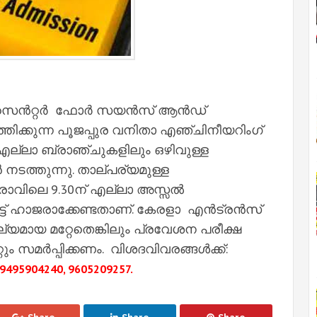
്. സെൻറ്റർ ഫോർ സയൻസ് ആൻഡ്
തിക്കുന്ന പൂജപ്പുര വനിതാ എഞ്ചിനീയറിംഗ്
ല്ലാ ബ്രാഞ്ചുകളിലും ഒഴിവുള്ള
ൻ നടത്തുന്നു. താല്പര്യമുള്ള
രാവിലെ 9.30ന് എല്ലാ അസ്സൽ
ിട്ട് ഹാജരാക്കേണ്ടതാണ്. കേരളാ എൻട്രൻസ്
്യമായ മറ്റേതെങ്കിലും പ്രവേശന പരീക്ഷ
ും സമർപ്പിക്കണം. വിശദവിവരങ്ങൾക്ക്:
 9495904240, 9605209257.