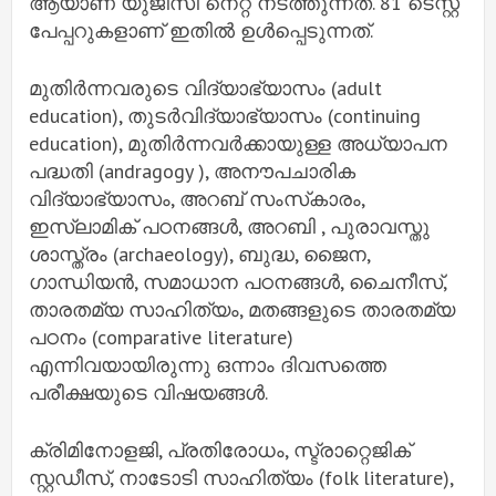
ആയാണ് യുജിസി നെറ്റ് നടത്തുന്നത്. 81 ടെസ്റ്റ്
പേപ്പറുകളാണ് ഇതില്‍ ഉള്‍പ്പെടുന്നത്.
മുതിര്‍ന്നവരുടെ വിദ്യാഭ്യാസം (adult
education), തുടര്‍വിദ്യാഭ്യാസം (continuing
education), മുതിര്‍ന്നവര്‍ക്കായുള്ള അധ്യാപന
പദ്ധതി (andragogy ), അനൗപചാരിക
വിദ്യാഭ്യാസം, അറബ് സംസ്‌കാരം,
ഇസ്ലാമിക് പഠനങ്ങള്‍, അറബി , പുരാവസ്തു
ശാസ്ത്രം (archaeology), ബുദ്ധ, ജൈന,
ഗാന്ധിയന്‍, സമാധാന പഠനങ്ങള്‍, ചൈനീസ്,
താരതമ്യ സാഹിത്യം, മതങ്ങളുടെ താരതമ്യ
പഠനം (comparative literature)
എന്നിവയായിരുന്നു ഒന്നാം ദിവസത്തെ
പരീക്ഷയുടെ വിഷയങ്ങള്‍.
ക്രിമിനോളജി, പ്രതിരോധം, സ്ട്രാറ്റെജിക്
സ്റ്റഡീസ്, നാടോടി സാഹിത്യം (folk literature),