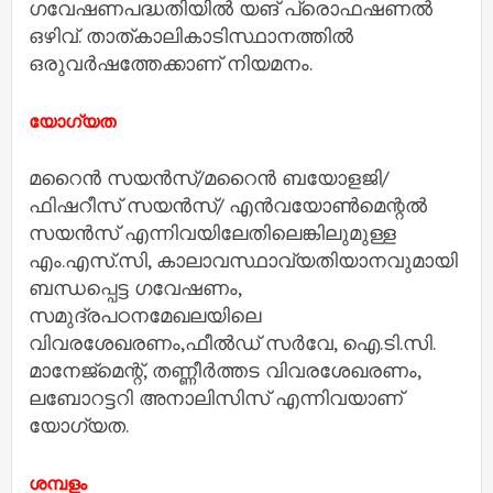
ഗവേഷണപദ്ധതിയില്‍ യങ് പ്രൊഫഷണല്‍
ഒഴിവ്. താത്കാലികാടിസ്ഥാനത്തില്‍
ഒരുവര്‍ഷത്തേക്കാണ് നിയമനം.
യോഗ്യത
മറൈന്‍ സയന്‍സ്/മറൈന്‍ ബയോളജി/
ഫിഷറീസ് സയന്‍സ്/ എന്‍വയോണ്‍മെന്റല്‍
സയന്‍സ് എന്നിവയിലേതിലെങ്കിലുമുള്ള
എം.എസ്.സി, കാലാവസ്ഥാവ്യതിയാനവുമായി
ബന്ധപ്പെട്ട ഗവേഷണം,
സമുദ്രപഠനമേഖലയിലെ
വിവരശേഖരണം,ഫീല്‍ഡ് സര്‍വേ, ഐ.ടി.സി.
മാനേജ്‌മെന്റ്, തണ്ണീര്‍ത്തട വിവരശേഖരണം,
ലബോറട്ടറി അനാലിസിസ് എന്നിവയാണ്
യോഗ്യത.
ശമ്പളം