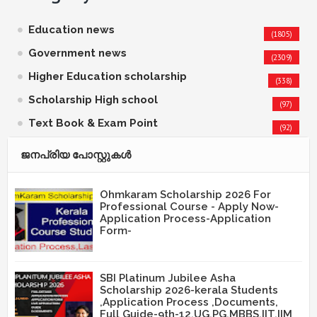
Education news
(1805)
Government news
(2309)
Higher Education scholarship
(338)
Scholarship High school
(97)
Text Book & Exam Point
(92)
ജനപ്രിയ പോസ്റ്റുകള്‍‌
Ohmkaram Scholarship 2026 For
Professional Course - Apply Now-
Application Process-Application
Form-
SBI Platinum Jubilee Asha
Scholarship 2026-kerala Students
,Application Process ,Documents,
Full Guide-9th-12,UG,PG,MBBS,IIT,IIM