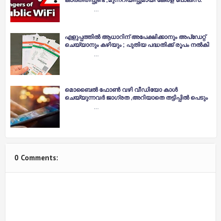
…
എളുപ്പത്തിൽ ആധാറിന് അപേക്ഷിക്കാനും അപ്ഡേറ്റ്
ചെയ്യാനും കഴിയും ; പുതിയ പദ്ധതിക്ക് രൂപം നൽകി
…
മൊബൈൽ ഫോൺ വഴി വീഡിയോ കാൾ
ചെയ്യുന്നവർ ജാഗ്രത ,അറിയാതെ തട്ടിപ്പിൽ പെടും
…
0 Comments: