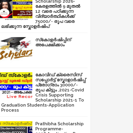
Scholarship 2026-
കേരളത്തിൽ 9 മുതൽ
12 വരെ പഠിക്കുന്ന
വിദ്യാർത്ഥികൾക്ക്
75000/- രൂപ വരെ
ലഭിക്കുന്ന സ്കോളർഷിപ്
സ്‌കോളർഷിപ്പിന്
അപേക്ഷിക്കാം
കോവിഡ് ക്രൈസിസ്
സപ്പോർട്ട് സ്കോളാർഷിപ്പ്
പ്രോഗ്രാം 30000/-
രൂപ കിട്ടും ,2021-Covid
Crisis Supporting
Scholarship 2021-1 To
Graduation Students-Application
Process
Prathibha Scholarship
Programme-