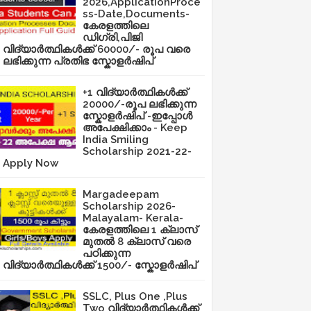
2026,ApplicationProce
ss-Date,Documents-
കേരളത്തിലെ
ഡിഗ്രി,പിജി
വിദ്യാർത്ഥികൾക്ക് 60000/- രൂപ വരെ
ലഭിക്കുന്ന പ്രതിഭ സ്കോളർഷിപ്
+1 വിദ്യാർത്ഥികൾക്ക്
20000/-രൂപ ലഭിക്കുന്ന
സ്കോളർഷിപ് -ഇപ്പോൾ
അപേക്ഷിക്കാം - Keep
India Smiling
Scholarship 2021-22-
Apply Now
Margadeepam
Scholarship 2026-
Malayalam- Kerala-
കേരളത്തിലെ 1 ക്ലാസ്
മുതൽ 8 ക്ലാസ് വരെ
പഠിക്കുന്ന
വിദ്യാർത്ഥികൾക്ക് 1500/- സ്കോളർഷിപ്
SSLC, Plus One ,Plus
Two വിദ്യാർത്ഥികൾക്ക്