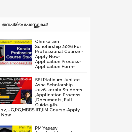
ജനപ്രിയ പോസ്റ്റുകള്‍‌
Ohmkaram
Scholarship 2026 For
Professional Course -
Apply Now-
Application Process-
Application Form-
SBI Platinum Jubilee
Asha Scholarship
2026-kerala Students
,Application Process
,Documents, Full
Guide-9th-
12,UG,PG,MBBS,IIT,IIM Course-Apply
Now
PM Yasasvi