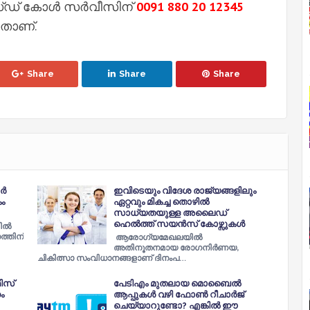
മിസ്ഡ് കോൾ സർവീസിന്
0091 880 20 12345
നതാണ്.
Share
Share
Share
ാർ
ഇവിടെയും വിദേശ രാജ്യങ്ങളിലും
ം
ഏറ്റവും മികച്ച തൊഴിൽ
സാധ്യതയുള്ള അലൈഡ്
ഹെൽത്ത് സയൻസ് കോഴ്സുകൾ
ിൽ
്തിന്
ആരോഗ്യമേഖലയിൽ
അതിനൂതനമായ രോഗനിർണയ,
ചികിത്സാ സംവിധാനങ്ങളാണ് ദിനംപ…
ിസ്
പേടിഎം മുതലായ മൊബൈല്‍
ം
ആപ്പുകള്‍ വഴി ഫോണ്‍ റീചാര്‍ജ്
ചെയ്യാറുണ്ടോ? എങ്കില്‍ ഈ