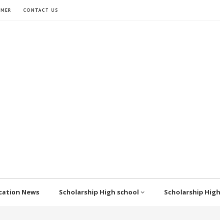
IMER
CONTACT US
cation News
Scholarship High school
Scholarship Hig