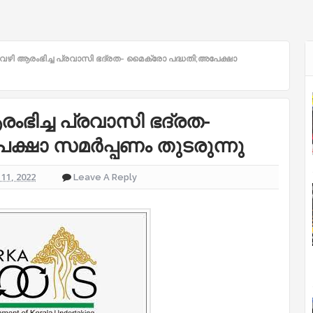
സ് വഴി ആരംഭിച്ച പ്രവാസി ഭദ്രത- മൈക്രോ പദ്ധതി;അപേക്ഷാ
രംഭിച്ച പ്രവാസി ഭദ്രത-
ക്ഷാ സമർപ്പണം തുടരുന്നു
11, 2022
Leave A Reply