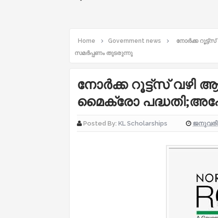
Home
Government news
നോർക്ക റൂട്ട്
സമർപ്പണം തുടരുന്നു
നോർക്ക റൂട്ട്സ് വഴി ആ
മൈക്രോ പദ്ധതി;അപേ
ജനുവരി 
Posted By:
KL Scholarships