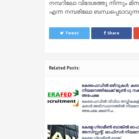
നമ്പറിലോ വിദേശത്തു നിന്നും 
എന്ന നമ്പരിലോ ബന്ധപ്പെടാവുന്
Tweet
Share
Related Posts:
കേരഫെഡിൽ ഒഴിവുകൾ; കര
നിയമനത്തിലേക്ക് ജൂൺ 15 നക
അപേക്ഷ
കേരഫെഡിൽ വിവിധ തസ്തികകള
കരാർ അടിസ്ഥാനത്തിൽ നിയമനത
അപേക്ഷ ക്ഷണിച…
കേരള ഗ്രാമീൺ ബാങ്കിൽ ഓഫ
അസിസ്റ്റന്റ്, ഓഫിസർ നിയമന
കേരള ​ഗ്രാമീൺ ബാങ്ക്