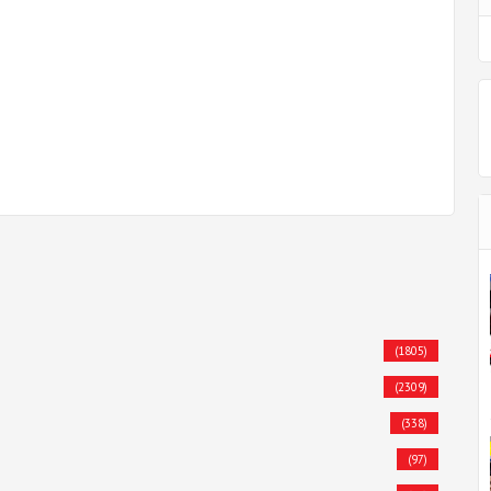
(1805)
(2309)
(338)
(97)