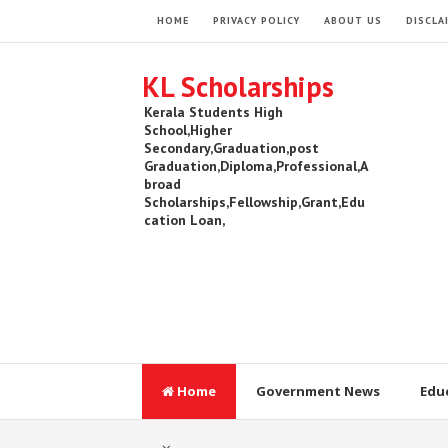
HOME
PRIVACY POLICY
ABOUT US
DISCLA
KL Scholarships
Kerala Students High
School,Higher
Secondary,Graduation,post
Graduation,Diploma,Professional,A
broad
Scholarships,Fellowship,Grant,Edu
cation Loan,
Home
Government News
Edu