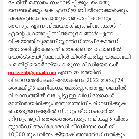
പേരിൽ മത്സരം സംഘടിപ്പിക്കും. പൊതു
ജനങ്ങൾക്കും കെ എസ് ഇ ബി ജീവനക്കാർക്കും
പങ്കെടുക്കാം. പൊതുജനങ്ങൾ - ‘ കറണ്ടും
ഞാനും' എന്ന വിഷയത്തിലും, ജീവനക്കാർ - ‘
എന്റെ കറണ്ടാപ്പീസ് അനുഭവങ്ങൾ' എന്ന
വിഷയത്തിലുമാണ് സ്റ്റാൻഡ് അപ് കോമഡി
അവതരിപ്പിക്കേണ്ടത്. മൊബൈൽ ഫോണിൽ
പോർട്രെയ്റ്റ് മോഡിൽ ചിത്രീകരിച്ച പരമാവധി
5 മിനിറ്റ് ദൈർഘ്യം വരുന്ന വീഡിയോകൾ
എന്ന ഇ മെയിൽ
prdksebl@gmail.com
വിലാസത്തിലേക്ക് അയക്കണം. 2022 മാർച്ച് 24
വൈകീട്ട് 5 മണിക്കകം മേൽപ്പറഞ്ഞ ഇ മെയിൽ
വിലാസത്തിൽ ലഭിച്ചിട്ടുള്ള വീഡിയോകൾ
മാത്രമായിരിക്കും മത്സരത്തിന് പരിഗണിക്കുക.
പൊതുജനങ്ങളിൽ നിന്നും ജീവനക്കാരിൽ
നിന്നും ജൂറി തെരഞ്ഞെടുക്കുന്ന മികച്ച 5 വീതം
സ്റ്റാൻഡ് അപ് കോമഡി വീഡിയോകൾക്ക്
10,000 രൂപ വീതം ക്യാഷ് അവാർഡ് നൽകും.