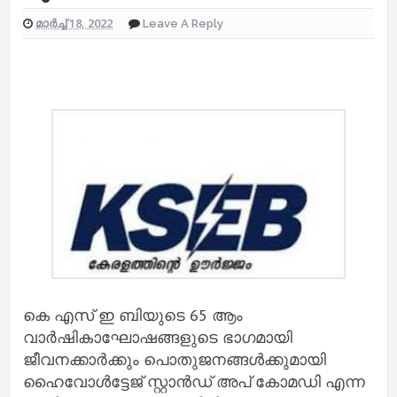
മാർച്ച് 18, 2022
Leave A Reply
കെ എസ് ഇ ബിയുടെ 65 ആം
വാർഷികാഘോഷങ്ങളുടെ ഭാഗമായി
ജീവനക്കാർക്കും പൊതുജനങ്ങൾക്കുമായി
ഹൈവോൾട്ടേജ് സ്റ്റാൻഡ് അപ് കോമഡി എന്ന