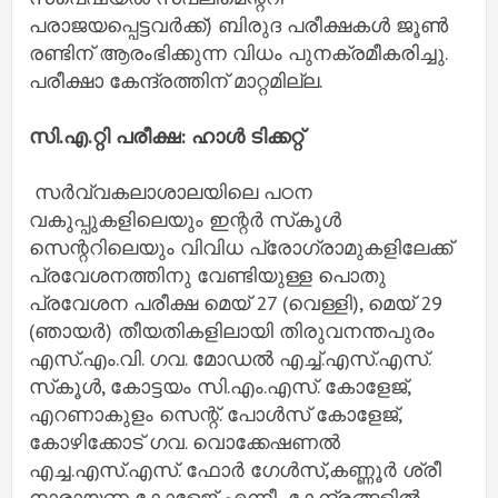
പരാജയപ്പെട്ടവർക്ക്) ബിരുദ പരീക്ഷകൾ ജൂൺ
രണ്ടിന് ആരംഭിക്കുന്ന വിധം പുനക്രമീകരിച്ചു.
പരീക്ഷാ കേന്ദ്രത്തിന് മാറ്റമില്ല.
സി.എ.റ്റി പരീക്ഷ: ഹാൾ ടിക്കറ്റ്
സർവ്വകലാശാലയിലെ പഠന
വകുപ്പുകളിലെയും ഇന്റർ സ്‌കൂൾ
സെന്ററിലെയും വിവിധ പ്രോഗ്രാമുകളിലേക്ക്
പ്രവേശനത്തിനു വേണ്ടിയുള്ള പൊതു
പ്രവേശന പരീക്ഷ മെയ് 27 (വെള്ളി), മെയ് 29
(ഞായർ) തീയതികളിലായി തിരുവനന്തപുരം
എസ്.എം.വി. ഗവ. മോഡൽ എച്ച്.എസ്.എസ്.
സ്‌കൂൾ, കോട്ടയം സി.എം.എസ്. കോളേജ്,
എറണാകുളം സെന്റ്. പോൾസ് കോളേജ്,
കോഴിക്കോട് ഗവ. വൊക്കേഷണൽ
എച്ച.എസ്.എസ്. ഫോർ ഗേൾസ്,കണ്ണൂർ ശ്രീ
നാരായണ കോളേജ് എന്നീ കേന്ദ്രങ്ങളിൽ