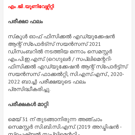
എം .ജി .യൂണിവേഴ്സിറ്റി
പരീക്ഷാ ഫലം
സ്‌കൂൾ ഓഫ് ഫിസിക്കൽ എഡ്യുക്കേഷൻ
ആന്റ് സ്‌പോർട്‌സ് സയൻസസ് 2021
ഡിസംബറിൽ നടത്തിയ ഒന്നാം സെമസ്റ്റർ
എം.പി.ഇ.എസ്. (റെഗുലർ / സപ്ലിമെന്ററി-
ഫിസിക്കൽ എഡ്യുക്കേഷൻ ആന്റ് സ്‌പോർട്ട്‌സ്
സയൻസസ് ഫാക്കൽറ്റി, സി.എസ്.എസ്., 2020-
2022 ബാച്ച്) പരീക്ഷയുടെ ഫലം
പ്രസിദ്ധീകരിച്ചു.
പരീക്ഷകൾ മാറ്റി
മെയ് 31 ന് തുടങ്ങാനിരുന്ന അഞ്ചാം
സെമസ്റ്റർ സി.ബി.സി.എസ്. (2019 അഡ്മിഷൻ -
സ്‌പെഷ്യൽ സപ്ലിമെന്ററി -