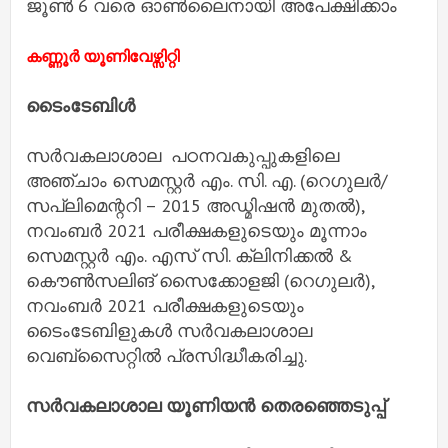
ജൂണ്‍ 6 വരെ ഓണ്‍ലൈനായി അപേക്ഷിക്കാം
കണ്ണൂർ യൂണിവേഴ്സിറ്റി
ടൈംടേബിൾ
സർവകലാശാല പഠനവകുപ്പുകളിലെ
അഞ്ചാം സെമസ്റ്റർ എം. സി. എ. (റെഗുലർ/
സപ്ലിമെന്ററി – 2015 അഡ്മിഷൻ മുതൽ),
നവംബർ 2021 പരീക്ഷകളുടെയും മൂന്നാം
സെമസ്റ്റർ എം. എസ് സി. ക്ലിനിക്കൽ &
കൌൺസലിങ് സൈക്കോളജി (റെഗുലർ),
നവംബർ 2021 പരീക്ഷകളുടെയും
ടൈംടേബിളുകൾ സർവകലാശാല
വെബ്സൈറ്റിൽ പ്രസിദ്ധീകരിച്ചു.
സർവകലാശാല യൂണിയൻ തെരഞ്ഞെടുപ്പ്