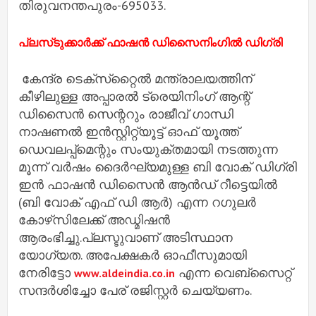
തിരുവനന്തപുരം-695033.
പ്ലസ്‌ടുക്കാർക്ക് ഫാഷന്‍ ഡിസൈനിംഗില്‍ ഡിഗ്രി
കേന്ദ്ര ടെക്‌സ്‌റ്റൈല്‍ മന്ത്രാലയത്തിന്
കീഴിലുള്ള അപ്പാരല്‍ ട്രെയിനിംഗ് ആന്റ്
ഡിസൈന്‍ സെന്ററും രാജീവ് ഗാന്ധി
നാഷണല്‍ ഇന്‍സ്റ്റിറ്റ്യൂട്ട് ഓഫ് യൂത്ത്
ഡെവലപ്പ്‌മെന്റും സംയുക്തമായി നടത്തുന്ന
മൂന്ന് വര്‍ഷം ദൈര്‍ഘ്യമുള്ള ബി വോക് ഡിഗ്രി
ഇന്‍ ഫാഷന്‍ ഡിസൈന്‍ ആന്‍ഡ് റീട്ടെയില്‍
(ബി വോക് എഫ് ഡി ആര്‍) എന്ന റഗുലര്‍
കോഴ്‌സിലേക്ക് അഡ്മിഷന്‍
ആരംഭിച്ചു.പ്ലസ്ടുവാണ് അടിസ്ഥാന
യോഗ്യത. അപേക്ഷകര്‍ ഓഫീസുമായി
നേരിട്ടോ
എന്ന വെബ്‌സൈറ്റ്
www.aldeindia.co.in
സന്ദര്‍ശിച്ചോ പേര് രജിസ്റ്റര്‍ ചെയ്യണം.