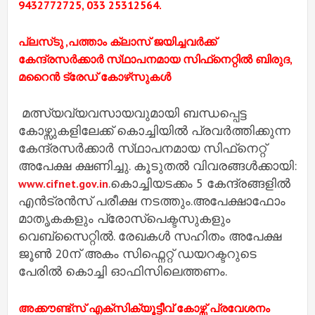
9432772725, 033 25312564.
പ്ലസ്‌ടു ,പത്താം ക്ലാസ് ജയിച്ചവർക്ക്
കേന്ദ്രസർക്കാർ സ്‌ഥാപനമായ സിഫ്‌നെറ്റിൽ ബിരുദ,
മറൈൻ ട്രേഡ് കോഴ്‌സുകൾ
മത്സ്യവ്യവസായവുമായി ബന്ധപ്പെട്ട
കോഴ്സുകളിലേക്ക് കൊച്ചിയിൽ പ്രവർത്തിക്കുന്ന
കേന്ദ്രസർക്കാർ സ്‌ഥാപനമായ സിഫ്‌നെറ്റ്
അപേക്ഷ ക്ഷണിച്ചു. കൂടുതൽ വിവരങ്ങൾക്കായി:
.കൊച്ചിയടക്കം 5 കേന്ദ്രങ്ങളിൽ
www.cifnet.gov.in
എൻട്രൻസ് പരീക്ഷ നടത്തും.അപേക്ഷാഫോം
മാതൃകകളും പ്രോസ്പെക്ടസുകളും
വെബ്സൈറ്റിൽ. രേഖകൾ സഹിതം അപേക്ഷ
ജൂൺ 20ന് അകം സിഫ്നെറ്റ് ഡയറക്ടറുടെ
പേരിൽ കൊച്ചി ഓഫിസിലെത്തണം.
അക്കൗണ്ട്സ് എക്സിക്യൂട്ടീവ് കോഴ്സ് പ്രവേശനം