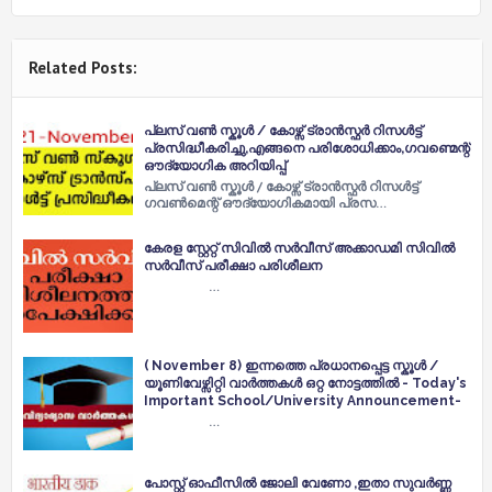
Related Posts:
പ്ലസ് വൺ സ്കൂൾ / കോഴ്സ് ട്രാൻസ്ഫർ റിസൾട്ട്
പ്രസിദ്ധീകരിച്ചു,എങ്ങനെ പരിശോധിക്കാം,ഗവണ്മെന്റ്
ഔദ്യോഗിക അറിയിപ്പ്
പ്ലസ് വൺ സ്കൂൾ / കോഴ്സ് ട്രാൻസ്ഫർ റിസൾട്ട്
ഗവൺമെന്റ് ഔദ്യോഗികമായി പ്രസ…
കേരള സ്റ്റേറ്റ് സിവിൽ സർവീസ് അക്കാഡമി സിവിൽ
സർവീസ് പരീക്ഷാ പരിശീലന
…
( November 8) ഇന്നത്തെ പ്രധാനപ്പെട്ട സ്കൂൾ /
യൂണിവേഴ്സിറ്റി വാർത്തകൾ ഒറ്റ നോട്ടത്തിൽ - Today's
Important School/University Announcement-
…
പോസ്റ്റ് ഓഫീസിൽ ജോലി വേണോ ,ഇതാ സുവർണ്ണ