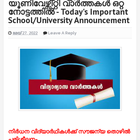
യൂണിവേഴ്സിറ്റി വാർത്തകൾ ഒറ്റ
നോട്ടത്തിൽ - Today's Important
School/University Announcement
മേയ് 27, 2022
Leave A Reply
നിര്‍ധന വിദ്യാര്‍ഥികള്‍ക്ക് സൗജന്യ തൊഴില്‍
പരിശീലനം