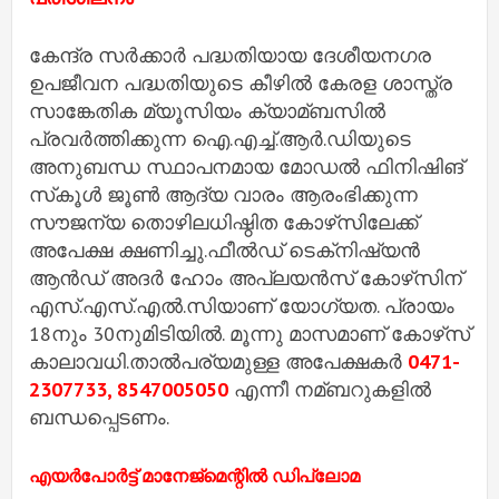
കേന്ദ്ര സര്‍ക്കാര്‍ പദ്ധതിയായ ദേശീയനഗര
ഉപജീവന പദ്ധതിയുടെ കീഴില്‍ കേരള ശാസ്ത്ര
സാങ്കേതിക മ്യൂസിയം ക്യാമ്ബസില്‍
പ്രവര്‍ത്തിക്കുന്ന ഐ.എച്ച്‌.ആര്‍.ഡിയുടെ
അനുബന്ധ സ്ഥാപനമായ മോഡല്‍ ഫിനിഷിങ്
സ്‌കൂള്‍ ജൂണ്‍ ആദ്യ വാരം ആരംഭിക്കുന്ന
സൗജന്യ തൊഴിലധിഷ്ഠിത കോഴ്‌സിലേക്ക്
അപേക്ഷ ക്ഷണിച്ചു.ഫീല്‍ഡ് ടെക്‌നിഷ്യന്‍
ആന്‍ഡ് അദര്‍ ഹോം അപ്ലയന്‍സ് കോഴ്‌സിന്
എസ്.എസ്.എല്‍.സിയാണ് യോഗ്യത. പ്രായം
18നും 30നുമിടിയില്‍. മൂന്നു മാസമാണ് കോഴ്‌സ്
കാലാവധി.താല്‍പര്യമുള്ള അപേക്ഷകര്‍
0471-
2307733, 8547005050
എന്നീ നമ്ബറുകളില്‍
ബന്ധപ്പെടണം.
എയര്‍പോര്‍ട്ട് മാനേജ്‌മെന്റില്‍ ഡിപ്ലോമ