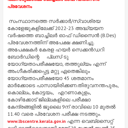
പ്രവേശനം
സംസ്ഥാനത്തെ സർക്കാർ/സ്വാശ്രയ
കോളേജുകളിലേക്ക് 2022-23 അദ്ധ്യയന
വർഷത്തെ ബാച്ചിലർ ഓഫ് ഡിസൈൻ (B.Des)
പ്രവേശനത്തിന് അപേക്ഷ ക്ഷണിച്ചു.
അപേക്ഷകർ കേരള ഹയർ സെക്കൻഡറി
ബോർഡിന്റെ പ്ലസ്-ടു
യോഗ്യതാപരീക്ഷയോ, തത്തുല്യം എന്ന്
അംഗീകരിക്കപ്പെട്ട മറ്റു ഏതെങ്കിലും
യോഗ്യതാപരീക്ഷയോ 45 ശതമാനം
മാർക്കോടെ പാസായിരിക്കണ.തിരുവനന്തപുരം,
കൊല്ലം, കോട്ടയം, എറണാകുളം,
കോഴിക്കോട് ജില്ലകളിലെ പരീക്ഷാ
കേന്ദ്രങ്ങളിൽ ജൂലൈ 9ന് രാവിലെ 10 മുതൽ
11.40 വരെ പ്രവേശന പരീക്ഷ നടത്തും.
എന്ന വെബ്‌സൈറ്റ്
www.lbscentre.kerala.gov.in