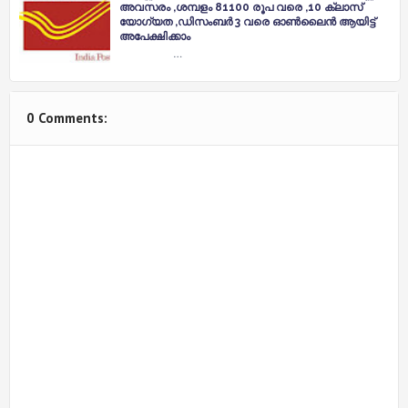
അവസരം ,ശമ്പളം 81100 രൂപ വരെ ,10 ക്ലാസ്
യോഗ്യത ,ഡിസംബർ 3 വരെ ഓൺലൈൻ ആയിട്ട്
അപേക്ഷിക്കാം
…
0 Comments: