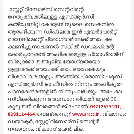
സ്റ്റേറ്റ് റിസോഴ്‌സ് സെന്ററിന്റെ
നേതൃത്വത്തിലുള്ള എസ്.ആര്‍.സി
കമ്മ്യൂണിറ്റി കോളേജ് ജൂലൈ സെഷനില്‍
ആരംഭിക്കുന്ന ഡിപ്ലോമ ഇന്‍ എയര്‍പോര്‍ട്ട്
മാനേജ്‌മെന്റെ് പ്രോഗ്രാമിലേക്ക് അപേക്ഷ
ക്ഷണിച്ചു.നാഷണല്‍ സ്‌കില്‍ ഡവലപ്‌മെന്റ്
കോര്‍പ്പറേഷന്‍ അംഗീകാരമുള്ള പ്രോഗ്രാമിന്
ബിരുദമോ തത്തുല്യ യോഗ്യതയോ
ഉള്ളവര്‍ക്ക് അപേക്ഷിക്കാം. അപേക്ഷയും
വിശദവിവരങ്ങളും അടങ്ങിയ പ്രോസ്‌പെക്ടസ്
എസ്.ആര്‍.സി ഓഫീസില്‍ നിന്നും അംഗീകൃത
പഠനകേന്ദ്രങ്ങളില്‍ നിന്നും ലഭിക്കും. അപേക്ഷ
സ്വീകരിക്കുന്ന അവസാന തീയതി ജൂണ്‍ 30.
കൂടുതല്‍ വിവരങ്ങള്‍ക്ക് ഫോണ്‍:
04712325101,
. വെബ്‌സൈറ്റ്:
വിലാസം:
8281114464
www.srccc.in
.
ഡയറക്ടര്‍, സ്റ്റേറ്റ് റിസോഴ്‌സ് സെന്റര്‍,
നന്ദാവനം, വികാസ് ഭവന്‍.പി.ഒ,