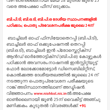
വഴി ഓൺലൈനായി മേയ് 28 മുതൽ ജൂൺ 25
വരെ അപേക്ഷാ ഫീസ് ഒടുക്കാം.
ബി.പി.ടി, ബി.ഒ.ടി, ബി.പി.ഒ ദേശീയ സ്ഥാപനങ്ങളില്‍
പഠിക്കാം; പൊതു പ്രവേശനപരീക്ഷ ജൂലൈ 24ന്
ബാച്ചിലര്‍ ഓഫ് ഫിസിയോതെറപ്പി (ബി.പി.ടി),
ബാച്ചിലര്‍ ഓഫ് ഒക്കുപേഷനല്‍ തെറപ്പി
(ബി.ഒ.ടി), ബാച്ചിലര്‍ ഇന്‍ പ്രോസ്തെറ്റിക്സ്
ആന്‍ഡ് ഓര്‍ത്തോട്ടിക്സ് (ബി.പി.ഒ) കോഴ്സുകള്‍
പഠിക്കാന്‍ അവസരം.നാഷനല്‍ ഇന്‍സ്റ്റിറ്റ്യൂട്ട്
ഫോര്‍ ലോക്കോമോട്ടോര്‍ ഡിസെബിലിറ്റീസ്,
കൊല്‍ക്കത്ത ദേശീയതലത്തില്‍ ജൂലൈ 24 ന്
നടത്തുന്ന പൊതുപ്രവേശന പരീക്ഷയുടെ
റാങ്ക് അടിസ്ഥാനത്തിലാണ് അഡ്മിഷന്‍.
വിജ്ഞാപനം
ല്‍.അപേക്ഷ
www.niohkol.nic.in
ഓണ്‍ലൈനായി ജൂണ്‍ 25ന് വൈകീട്ട് അഞ്ചു
മണിക്കകം. കൂടുതല്‍ വിവരങ്ങള്‍ക്ക്:
+91