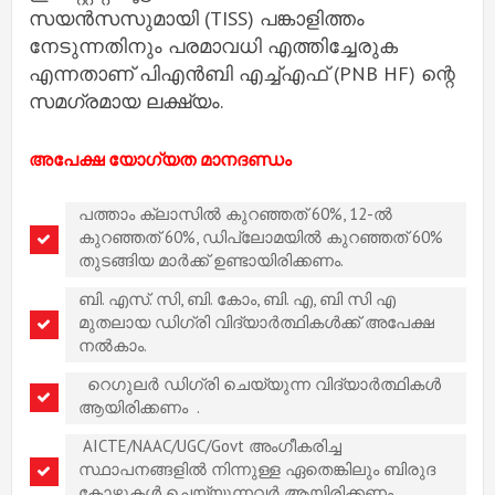
സയൻസസുമായി (TISS) പങ്കാളിത്തം
നേടുന്നതിനും പരമാവധി എത്തിച്ചേരുക
എന്നതാണ് പിഎൻബി എച്ച്എഫ് (PNB HF) ന്റെ
സമഗ്രമായ ലക്ഷ്യം.
അപേക്ഷ യോഗ്യത മാനദണ്ഡം
പത്താം ക്ലാസിൽ കുറഞ്ഞത് 60%, 12-ൽ
കുറഞ്ഞത് 60%, ഡിപ്ലോമയിൽ കുറഞ്ഞത് 60%
തുടങ്ങിയ മാർക്ക്‌ ഉണ്ടായിരിക്കണം.
ബി. എസ്‌. സി, ബി. കോം, ബി. എ, ബി സി എ
മുതലായ ഡിഗ്രി വിദ്യാർത്ഥികൾക്ക് അപേക്ഷ
നൽകാം.
റെഗുലർ ഡിഗ്രി ചെയ്യുന്ന വിദ്യാർത്ഥികൾ
ആയിരിക്കണം
.
AICTE/NAAC/UGC/Govt അംഗീകരിച്ച
സ്ഥാപനങ്ങളിൽ നിന്നുള്ള ഏതെങ്കിലും ബിരുദ
കോഴ്സുകൾ ചെയ്യുന്നവർ ആയിരിക്കണം.