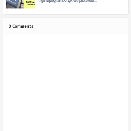
സ്ട്രീമുകളിൽ പഠിച്ചിറങ്ങുന്നവർക്ക് …
0 Comments: