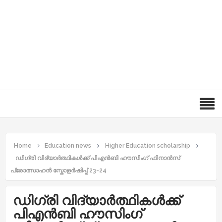
Home
Education news
Higher Education scholarship
ഡിഗ്രി വിദ്യാർത്ഥികൾക്ക് പിഎൻബി ഹൗസിംഗ് ഫിനാൻസ്
പ്രോത്സാഹൻ സ്കോളർഷിപ്പ് 23-24
ഡിഗ്രി വിദ്യാർത്ഥികൾക്ക്
പിഎൻബി ഹൗസിംഗ്