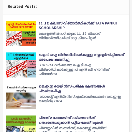
Related Posts:
11 ,12 ക്ലാസ് വിദ്യാർത്ഥികൾക്ക് TATA PANKH
SCHOLARSHIP
കേരളത്തിൽ പഠിക്കുന്ന 11 ,12 ക്ലാസ്
വിദ്യാർത്ഥികൾക്ക് ടാറ്റ ക്യാപിറ്റൽ …
ഐ ടി ഐ വിദ്യാർഥികൾക്കുള്ള സ്കോളർഷിപ്പിലേക്ക്
അപേക്ഷ ക്ഷണിച്ചു
2023-24 വർഷത്തെ ഐ ടി ഐ
വിദ്യാർഥികൾക്കുള്ള പി എൻ ബി ഹൗസിങ്
ഫിനാൻസ…
ജെ.ഇ.ഇ മെയിൻസ് പരീക്ഷ കേന്ദ്രങ്ങൾ
പ്രഖ്യാപിച്ചു
ജോ​യ​ന്റ് എ​ൻ​ട്ര​ൻ​സ് എ​ക്സാ​മി​നേ​ഷ​ൻ (ജെ.​ഇ.​ഇ
മെ​യി​ൻ) 2024 …
പ്ലസ് 2 കോമേഴ്‌സ് കഴിഞ്ഞവർക്ക്
തെരഞ്ഞെടുക്കാൻ പറ്റിയ കോഴ്‌സുകൾ
പ്ലസ്ടുവിൽ സയൻസ്, കൊമേഴ്സ്, ആർട്സ്