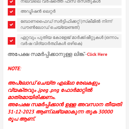
നിലവിലെ വർഷത്തെ ഫീസ് രസീതുകൾ
അഡ്മിഷൻ ലെറ്റർ
ബോണഫൈഡ് സർട്ടിഫിക്കറ്റ് (സ്‌കീമിൽ നിന്ന്
ഡൗൺലോഡ് ചെയ്യേണ്ടത്.)
ഏറ്റവും പുതിയ കോളേജ് മാർക്ക്ഷീറ്റുകൾ (ഒന്നാം
വർഷ വിദ്യാർത്ഥികൾ ഒഴികെ)
അപേക്ഷ സമർപ്പിക്കാനുള്ള ലിങ്ക് -
Click Here
NOTE
:
അപ്‌ലോഡ് ചെയ്‌ത എല്ലാ രേഖകളും
വ്യക്തവും .jpeg .png ഫോർമാറ്റിൽ
മാത്രമായിരിക്കണം.
അപേക്ഷ സമർപ്പിക്കാൻ ഉള്ള അവസാന തീയതി
31-12-2023 ആണ്.ലഭ്യമാകുന്ന തുക 30000
രൂപ ആണ്.