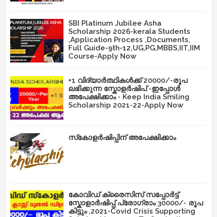
SBI Platinum Jubilee Asha
Scholarship 2026-kerala Students
,Application Process ,Documents,
Full Guide-9th-12,UG,PG,MBBS,IIT,IIM
Course-Apply Now
+1 വിദ്യാർത്ഥികൾക്ക് 20000/-രൂപ
ലഭിക്കുന്ന സ്കോളർഷിപ് -ഇപ്പോൾ
അപേക്ഷിക്കാം - Keep India Smiling
Scholarship 2021-22-Apply Now
സ്‌കോളർഷിപ്പിന് അപേക്ഷിക്കാം
കോവിഡ് ക്രൈസിസ് സപ്പോർട്ട്
സ്കോളാർഷിപ്പ് പ്രോഗ്രാം 30000/- രൂപ
കിട്ടും ,2021-Covid Crisis Supporting