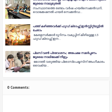
ജൂലൈ നാലുമുതല്‍
സംസ്ഥാനത്തെ രണ്ടാം വര്‍ഷ ഹയര്‍സെക്കന്‍ഡറി,
വൊക്കേഷനല്‍ ഹയര്‍ സെക്കന്‍ഡ…
പത്ത് കഴിഞ്ഞവര്‍ക്ക് ഫുഡ് ക്രാഫ്റ്റ് ഇന്‍സ്റ്റിറ്റ്യൂട്ടില്‍
ചേരാം
കേരളസര്‍ക്കാര്‍ ടൂറിസം വകുപ്പിന് കീഴിലുള്ള 13
ഫുഡ് ക്രാഫ്റ്റ് ഇന…
പ്ലസ്​ വണ്‍ പ്രവേശനം; അപേക്ഷ സമര്‍പ്പണം
ജൂലൈ നാലിലേക്ക്​ നീളും
ഭേ​ഗ​ദ​തി വ​രു​ത്തി​യ പ്രോ​സ്​​പെ​ക്ട​സി​ന്​ അം​ഗീ​കാ​രം
വൈ​കി​യ…
0 Comments: