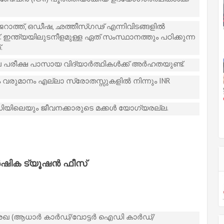
ജറാത്ത്, ഒഡീഷ, ഛത്തീസ്ഗഢ് എന്നിവിടങ്ങളിൽ
 ഇന്ത്യയിലുടനീളമുള്ള ഏത് സംസ്ഥാനത്തും പഠിക്കുന്ന
.
്ഷ പാസായ വിദ്യാർത്ഥികൾക്ക് അർഹതയുണ്ട്.
രുമാനം എല്ലാ സ്രോതസ്സുകളിൽ നിന്നും INR
റ്റഡിയിലെയും ജീവനക്കാരുടെ മക്കൾ യോഗ്യരല്ല.
ർഷിക ട്യൂഷൻ ഫീസ്
രേഖ (ആധാർ കാർഡ്/വോട്ടർ ഐഡി കാർഡ്/