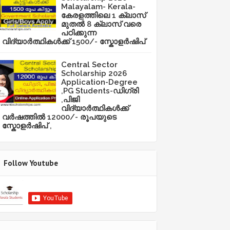
Malayalam- Kerala-
കേരളത്തിലെ 1 ക്ലാസ്
മുതൽ 8 ക്ലാസ് വരെ
പഠിക്കുന്ന
വിദ്യാർത്ഥികൾക്ക് 1500/- സ്കോളർഷിപ്
Central Sector
Scholarship 2026
Application-Degree
,PG Students-ഡിഗ്രി
,പിജി
വിദ്യാർത്ഥികൾക്ക്
വർഷത്തിൽ 12000/- രൂപയുടെ
സ്കോളർഷിപ് ,
Follow Youtube