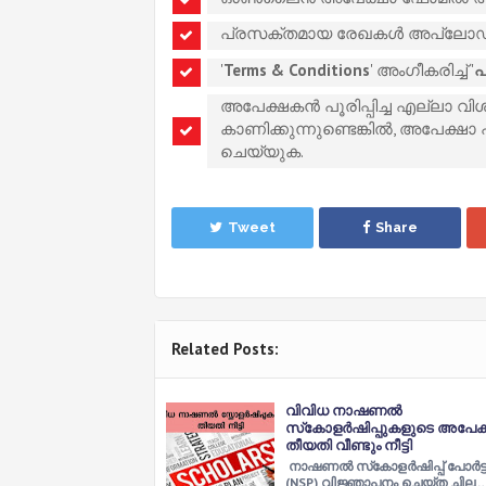
പ്രസക്തമായ രേഖകൾ അപ്‌ലോഡ
'
Terms & Conditions
' അംഗീകരിച്ച് '
പ
അപേക്ഷകൻ പൂരിപ്പിച്ച എല്ലാ വിശ
കാണിക്കുന്നുണ്ടെങ്കിൽ, അപേക്ഷാ 
ചെയ്യുക.
Tweet
Share
Related Posts:
വിവിധ നാഷണല്‍
സ്‌കോളര്‍ഷിപ്പുകളുടെ അപേക
തീയതി വീണ്ടും നീട്ടി
നാഷണല്‍ സ്‌കോളര്‍ഷിപ്പ് പോര്‍ട്ട
(NSP) വിജ്ഞാപനം ചെയ്ത ചില 