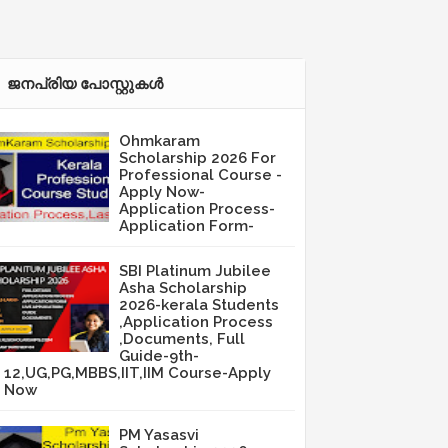
ജനപ്രിയ പോസ്റ്റുകള്‍‌
Ohmkaram
Scholarship 2026 For
Professional Course -
Apply Now-
Application Process-
Application Form-
SBI Platinum Jubilee
Asha Scholarship
2026-kerala Students
,Application Process
,Documents, Full
Guide-9th-
12,UG,PG,MBBS,IIT,IIM Course-Apply
Now
PM Yasasvi