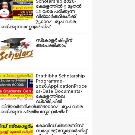
Scholarship 2026-
കേരളത്തിൽ 9 മുതൽ
12 വരെ പഠിക്കുന്ന
വിദ്യാർത്ഥികൾക്ക്
75000/- രൂപ വരെ
ലഭിക്കുന്ന സ്കോളർഷിപ്
സ്‌കോളർഷിപ്പിന്
അപേക്ഷിക്കാം
Prathibha Scholarship
Programme-
2026,ApplicationProce
ss-Date,Documents-
കേരളത്തിലെ
ഡിഗ്രി,പിജി
വിദ്യാർത്ഥികൾക്ക് 60000/- രൂപ വരെ
ലഭിക്കുന്ന പ്രതിഭ സ്കോളർഷിപ്
കോവിഡ് ക്രൈസിസ്
സപ്പോർട്ട് സ്കോളാർഷിപ്പ്