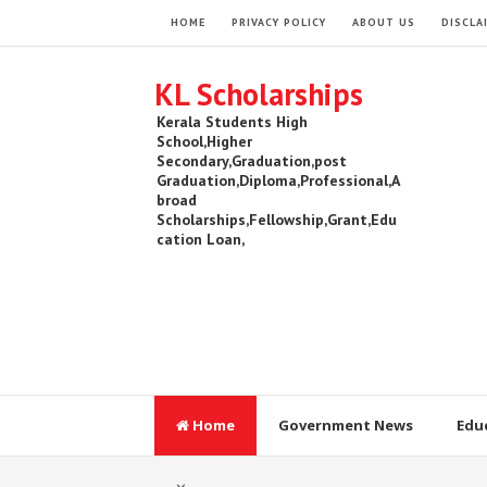
HOME
PRIVACY POLICY
ABOUT US
DISCLA
KL Scholarships
Kerala Students High
School,Higher
Secondary,Graduation,post
Graduation,Diploma,Professional,A
broad
Scholarships,Fellowship,Grant,Edu
cation Loan,
Home
Government News
Edu