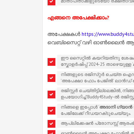
മാതാപിതാക്കളുടെയോ രക്ഷിതാവ
എങ്ങനെ അപേക്ഷിക്കാം?
അപേക്ഷകൾ
https://www.buddy4stu
വെബ്സൈറ്റ് വഴി ഓൺലൈൻ ആയി 
ഈ സൈറ്റിൽ കയറിയതിനു ശേഷം സ
സ്കോളർഷിപ്പ് 2024-25 താഴെയുള്ള ‘
നിങ്ങളുടെ രജിസ്‌റ്റർ ചെയ്‌ത ഐ
'അപേക്ഷാ ഫോം പേജിൽ' ലാൻഡ് 
രജിസ്റ്റർ ചെയ്തിട്ടില്ലെങ്കിൽ
ഉപയോഗിച്ച് Buddy4Study-ൽ രജിസ്റ
നിങ്ങളെ ഇപ്പോൾ ‘
അദാനി ഗ്യാൻ ജ
പേജിലേക്ക് റീഡയറക്‌ടുചെയ്യും.
ആപ്ലിക്കേഷൻ പ്രോസസ്സ് ആരംഭിക
ഓൺലൈൻ അപേക്ഷാ ഫോമിൽ ആവശ്യ