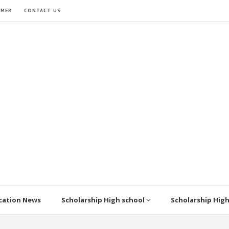
IMER
CONTACT US
cation News
Scholarship High school
Scholarship Hig