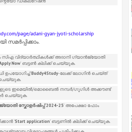
ിന്റെയോ ഡിക്ലറേഷൻ
dy.com/page/adani-gyan-jyoti-scholarship
സമർപ്പിക്കാം.
ിഎ വിദ്യാർത്ഥികൾക്ക് അദാനി ഗ്യാൻജ്യോതി
Apply Now
’ ബട്ടൺ ക്ലിക്ക് ചെയ്യുക.
ഡി ഉപയോഗിച്ച്
Buddy4Study
-ലേക്ക് ലോഗിൻ ചെയ്‌ത്
ചെയ്യുക.
, നിങ്ങളുടെ ഇമെയിൽ/മൊബൈൽ നമ്പർ/ഗൂഗിൾ അക്കൗണ്ട്
്റർ ചെയ്യുക.
്യോതി സ്കോളർഷിപ്പ് 2024-25
’ അപേക്ഷാ ഫോം
്കാൻ '
Start application
' ബട്ടണിൽ ക്ലിക്ക് ചെയ്യുക.
മായ വിശദാംശങ്ങൾ പൂരിപ്പിക്കുക.