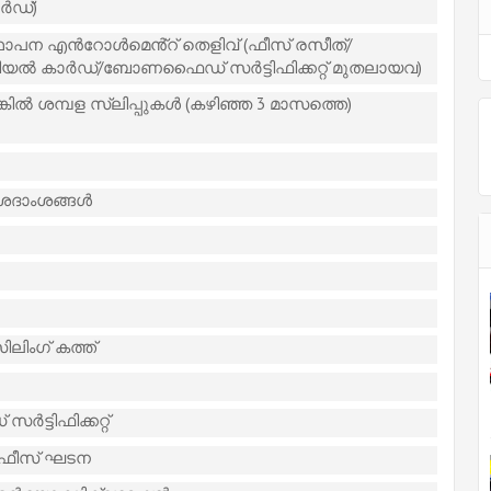
ർഡ്)
ാപന എൻറോൾമെൻ്റ് തെളിവ് (ഫീസ് രസീത്/
ചറിയൽ കാർഡ്/ബോണഫൈഡ് സർട്ടിഫിക്കറ്റ് മുതലായവ)
ിൽ ശമ്പള സ്ലിപ്പുകൾ (കഴിഞ്ഞ 3 മാസത്തെ)
വിശദാംശങ്ങൾ
ിലിംഗ് കത്ത്
്ടിഫിക്കറ്റ്
 ഫീസ് ഘടന