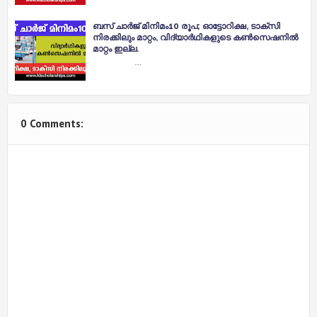
ബസ് ചാർജ് മിനിമം10 രൂപ; ഓട്ടോറിക്ഷ, ടാക്‌സി
നിരക്കിലും മാറ്റം, വിദ്യാർഥികളുടെ കൺസെഷനിൽ
മാറ്റം ഇല്ല.
…
0 Comments: