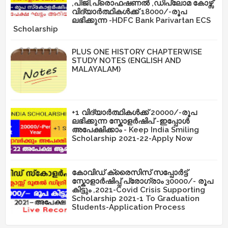
,പിജി,പ്രൊഫഷണൽ ,ഡിപ്ലോമ കോഴ്സ്
വിദ്യാർത്ഥികൾക്ക് 18000/-രൂപ
ലഭിക്കുന്ന -HDFC Bank Parivartan ECS
Scholarship
PLUS ONE HISTORY CHAPTERWISE
STUDY NOTES (ENGLISH AND
MALAYALAM)
+1 വിദ്യാർത്ഥികൾക്ക് 20000/-രൂപ
ലഭിക്കുന്ന സ്കോളർഷിപ് -ഇപ്പോൾ
അപേക്ഷിക്കാം - Keep India Smiling
Scholarship 2021-22-Apply Now
കോവിഡ് ക്രൈസിസ് സപ്പോർട്ട്
സ്കോളാർഷിപ്പ് പ്രോഗ്രാം 30000/- രൂപ
കിട്ടും ,2021-Covid Crisis Supporting
Scholarship 2021-1 To Graduation
Students-Application Process