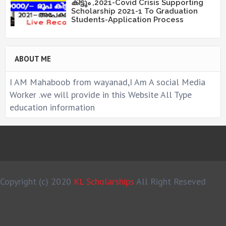
കിട്ടും ,2021-Covid Crisis Supporting
Scholarship 2021-1 To Graduation
Students-Application Process
ABOUT ME
I AM Mahaboob from wayanad,I Am A social Media
Worker .we will provide in this Website All Type
education information
Copyright (c) 2020
KL Scholarships
All Right Reseved
MS Design