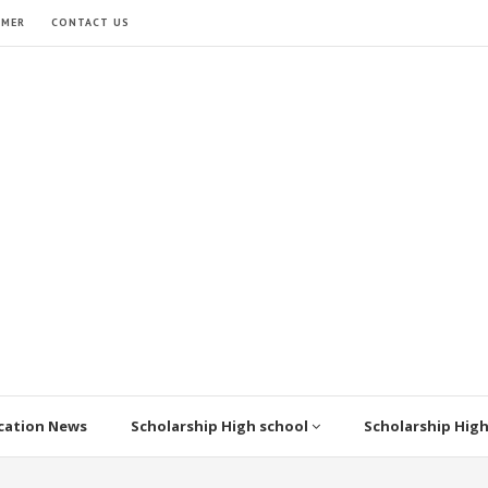
IMER
CONTACT US
cation News
Scholarship High school
Scholarship Hig