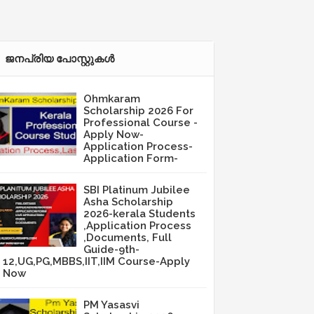
ജനപ്രിയ പോസ്റ്റുകള്‍‌
Ohmkaram
Scholarship 2026 For
Professional Course -
Apply Now-
Application Process-
Application Form-
SBI Platinum Jubilee
Asha Scholarship
2026-kerala Students
,Application Process
,Documents, Full
Guide-9th-
12,UG,PG,MBBS,IIT,IIM Course-Apply
Now
PM Yasasvi