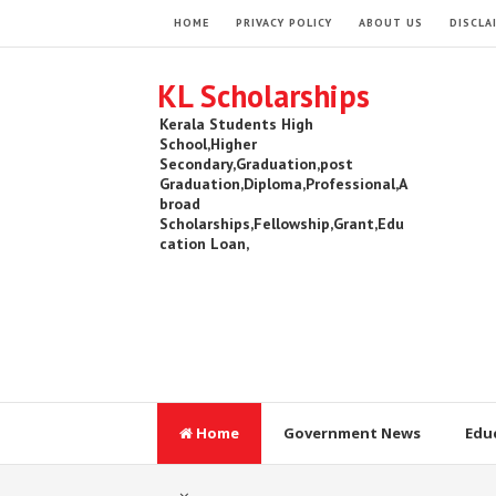
HOME
PRIVACY POLICY
ABOUT US
DISCLA
KL Scholarships
Kerala Students High
School,Higher
Secondary,Graduation,post
Graduation,Diploma,Professional,A
broad
Scholarships,Fellowship,Grant,Edu
cation Loan,
Home
Government News
Edu