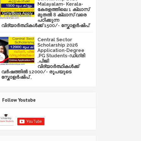
Malayalam- Kerala-
കേരളത്തിലെ 1 ക്ലാസ്
മുതൽ 8 ക്ലാസ് വരെ
പഠിക്കുന്ന
വിദ്യാർത്ഥികൾക്ക് 1500/- സ്കോളർഷിപ്
Central Sector
Scholarship 2026
Application-Degree
,PG Students-ഡിഗ്രി
,പിജി
വിദ്യാർത്ഥികൾക്ക്
വർഷത്തിൽ 12000/- രൂപയുടെ
സ്കോളർഷിപ് ,
Follow Youtube