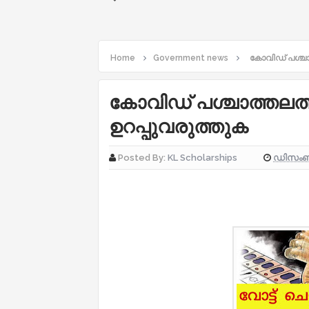
Home
Government news
കോവിഡ് പശ്ചാത
കോവിഡ് പശ്ചാത്തലത്ത
ഉറപ്പുവരുത്തുക
ഡിസംബർ
Posted By:
KL Scholarships