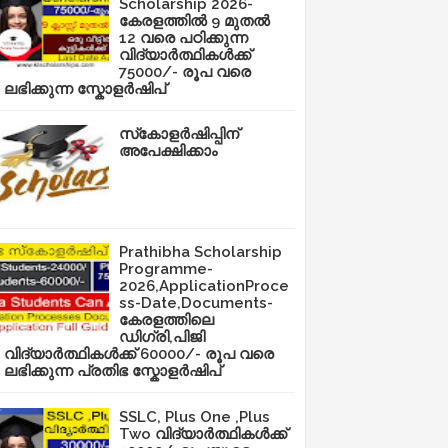
Scholarship 2026-
കേരളത്തിൽ 9 മുതൽ
12 വരെ പഠിക്കുന്ന
വിദ്യാർത്ഥികൾക്ക്
75000/- രൂപ വരെ
ലഭിക്കുന്ന സ്കോളർഷിപ്
സ്‌കോളർഷിപ്പിന്
അപേക്ഷിക്കാം
Prathibha Scholarship
Programme-
2026,ApplicationProce
ss-Date,Documents-
കേരളത്തിലെ
ഡിഗ്രി,പിജി
വിദ്യാർത്ഥികൾക്ക് 60000/- രൂപ വരെ
ലഭിക്കുന്ന പ്രതിഭ സ്കോളർഷിപ്
SSLC, Plus One ,Plus
Two വിദ്യാർത്ഥികൾക്ക്