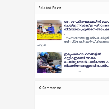
Related Posts:
അസംഘടിത മേഖലയിൽ ജോല
ചെയ്യുന്നവർക്ക് ഇ -ശ്‌റാം ക
നിർബന്ധം ,എങ്ങനെ അപേക്ഷി
,
സംസ്ഥാനതല ഇ-ശ്രം പോർട്ട
രജിസ്‌ട്രേഷൻ കാർഡ് വിതരണ
പദ്ധത…
ഇരുചക്ര വാഹനങ്ങളിൽ
കുട്ടികളുമായി യാത്ര
ചെയ്യുമ്പോൾ പാലിക്കേണ്ട ക
നിയന്ത്രണങ്ങളുമായി കേന്ദ്രം
…
0 Comments: