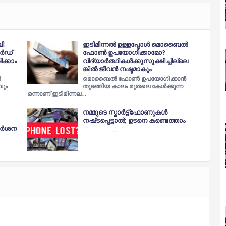
ി
ഇടിമിന്നല്‍ ഉള്ളപ്പോള്‍ മൊബൈല്‍
ാർഡ്
ഫോണ്‍ ഉപയോഗിക്കാമോ?
ക്കാം
വിദ്യാർത്ഥികൾക്കുസൂക്ഷിച്ചില്ലെ
ങ്കിൽ ജീവൻ നഷ്ടമാകും
ൽ
മൊബൈൽ ഫോൺ ഉപയോഗിക്കാൻ
വും
തുടങ്ങിയ കാലം മുതലെ കേൾക്കുന്ന
ഒന്നാണ് ഇടിമിന്നല…
നമ്മുടെ സ്മാര്‍ട്ട്‌ഫോണുകള്‍
നഷ്‌ടപ്പെട്ടാൽ; ഉടനെ കണ്ടെത്താം
ര്‍ശന
…