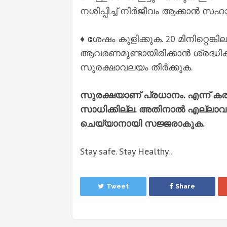
നശിപ്പിച്ച് നിർജീവം ആക്കാൻ സഹായ
♦️ ശേഷം കുളിക്കുക. 20 മിനിറ്റെങ്
ആവരണമുണ്ടായിരിക്കാൻ ശ്രദ്ധിക
സുരക്ഷാവലയം തീർക്കുക.
സുരക്ഷയാണ് പ്രധാനം. എന്ന് കര
സാധിക്കില്ല. അതിനാൽ എല്ലാവരും
ചെയ്യാനായി സജ്ജരാകുക.
Stay safe. Stay Healthy..
Tweet
Share