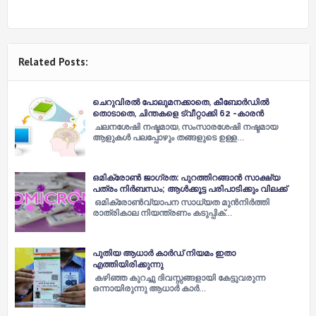
Related Posts:
ചെറുവിരൽ പോലുമനക്കാതെ, കീബോർഡിൽ
തൊടാതെ, ചിന്തകളെ ട്വീറ്റാക്കി 62 -കാരൻ
ചലനശേഷി നഷ്ടമായ, സംസാരശേഷി നഷ്ടമായ
ആളുകൾ പലപ്പോഴും തങ്ങളുടെ ഉള്ള…
ഒമിക്രോണ്‍ ജാഗ്രത: പുറത്തിറങ്ങാന്‍ സാക്ഷ്യ
പത്രം നിര്‍ബന്ധം; ആള്‍ക്കൂട്ട പരിപാടിക്കും വിലക്ക്
ഒമിക്രോൺവ്യാപന സാധ്യത മുൻനിർത്തി
രാത്രികാല നിയന്ത്രണം കടുപ്പിക്…
പുതിയ ആധാർ കാർഡ് നിയമം ഇതാ
എത്തിയിരിക്കുന്നു
കഴിഞ്ഞ കുറച്ചു ദിവസ്സങ്ങളായി കേട്ടുവരുന്ന
ഒന്നായിരുന്നു ആധാർ കാർ…