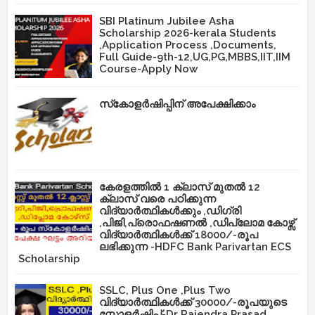
SBI Platinum Jubilee Asha
Scholarship 2026-kerala Students
,Application Process ,Documents,
Full Guide-9th-12,UG,PG,MBBS,IIT,IIM
Course-Apply Now
സ്‌കോളർഷിപ്പിന് അപേക്ഷിക്കാം
കേരളത്തിൽ 1 ക്ലാസ് മുതൽ 12
ക്ലാസ് വരെ പഠിക്കുന്ന
വിദ്യാർത്ഥികൾക്കും ,ഡിഗ്രി
,പിജി,പ്രൊഫഷണൽ ,ഡിപ്ലോമ കോഴ്സ്
വിദ്യാർത്ഥികൾക്ക് 18000/-രൂപ
ലഭിക്കുന്ന -HDFC Bank Parivartan ECS
Scholarship
SSLC, Plus One ,Plus Two
വിദ്യാർത്ഥികൾക്ക് 30000/-രൂപയുടെ
സ്കോളർഷിപ്-Dr Rajendra Prasad