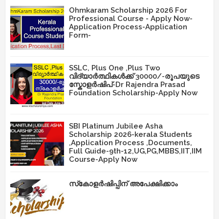
Ohmkaram Scholarship 2026 For
Professional Course - Apply Now-
Application Process-Application
Form-
SSLC, Plus One ,Plus Two
വിദ്യാർത്ഥികൾക്ക് 30000/-രൂപയുടെ
സ്കോളർഷിപ്-Dr Rajendra Prasad
Foundation Scholarship-Apply Now
SBI Platinum Jubilee Asha
Scholarship 2026-kerala Students
,Application Process ,Documents,
Full Guide-9th-12,UG,PG,MBBS,IIT,IIM
Course-Apply Now
സ്‌കോളർഷിപ്പിന് അപേക്ഷിക്കാം