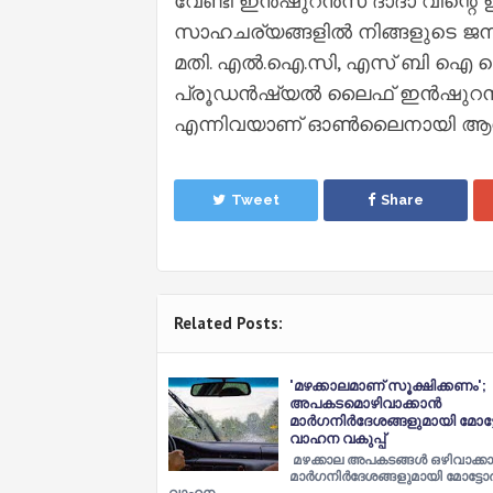
വേണ്ടി ഇൻഷുറൻസ് ദാദാ വിന്റെ ഉ
സാഹചര്യങ്ങളിൽ നിങ്ങളുടെ ജ
മതി. എൽ.ഐ.സി, എസ് ബി 
പ്രൂഡൻഷ്യൽ ലൈഫ് ഇൻഷുറൻസ
എന്നിവയാണ് ഓൺലൈനായി ആധാറുമാ
Tweet
Share
Related Posts:
'മഴക്കാലമാണ് സൂക്ഷിക്കണം';
അപകടമൊഴിവാക്കാൻ
മാർഗനിർദേശങ്ങളുമായി മോട്
വാഹന വകുപ്പ്
മഴക്കാല അപകടങ്ങള്‍ ഒഴിവാക്കാന
മാർഗനിർദേശങ്ങളുമായി മോട്ടോ
വാഹന…