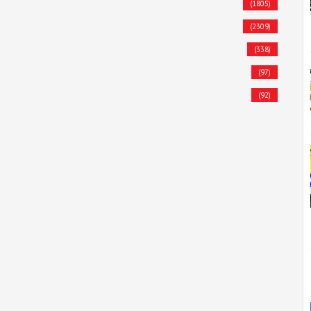
(1805)
(2309)
(338)
(97)
(92)