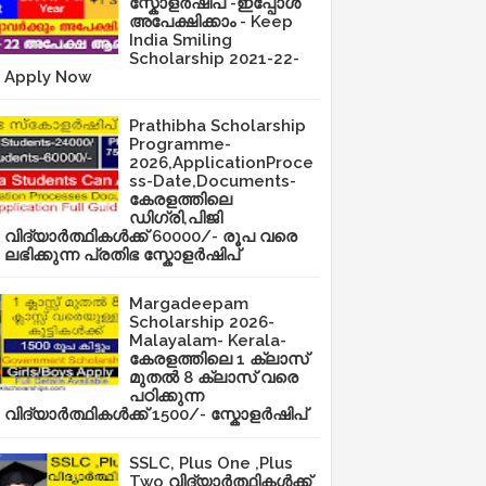
സ്കോളർഷിപ് -ഇപ്പോൾ
അപേക്ഷിക്കാം - Keep
India Smiling
Scholarship 2021-22-
Apply Now
Prathibha Scholarship
Programme-
2026,ApplicationProce
ss-Date,Documents-
കേരളത്തിലെ
ഡിഗ്രി,പിജി
വിദ്യാർത്ഥികൾക്ക് 60000/- രൂപ വരെ
ലഭിക്കുന്ന പ്രതിഭ സ്കോളർഷിപ്
Margadeepam
Scholarship 2026-
Malayalam- Kerala-
കേരളത്തിലെ 1 ക്ലാസ്
മുതൽ 8 ക്ലാസ് വരെ
പഠിക്കുന്ന
വിദ്യാർത്ഥികൾക്ക് 1500/- സ്കോളർഷിപ്
SSLC, Plus One ,Plus
Two വിദ്യാർത്ഥികൾക്ക്