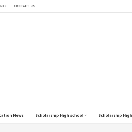
IMER
CONTACT US
cation News
Scholarship High school
Scholarship Hig