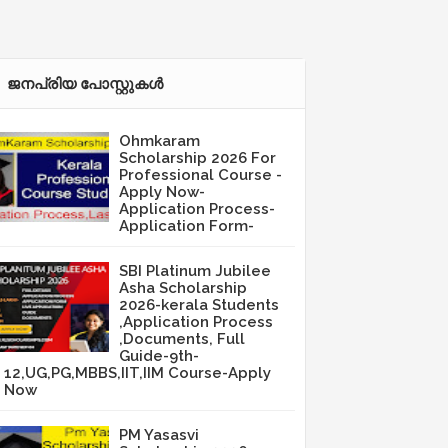
ജനപ്രിയ പോസ്റ്റുകള്‍‌
Ohmkaram
Scholarship 2026 For
Professional Course -
Apply Now-
Application Process-
Application Form-
SBI Platinum Jubilee
Asha Scholarship
2026-kerala Students
,Application Process
,Documents, Full
Guide-9th-
12,UG,PG,MBBS,IIT,IIM Course-Apply
Now
PM Yasasvi