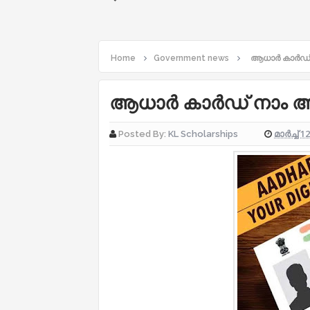
Home
Government news
ആധാർ കാർഡ് ന
ആധാർ കാർഡ് നാം അറി
മാർച്ച് 1
Posted By:
KL Scholarships