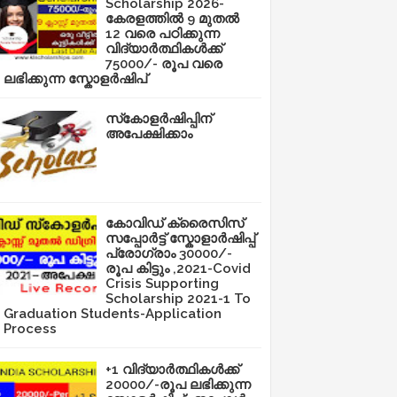
Scholarship 2026-
കേരളത്തിൽ 9 മുതൽ
12 വരെ പഠിക്കുന്ന
വിദ്യാർത്ഥികൾക്ക്
75000/- രൂപ വരെ
ലഭിക്കുന്ന സ്കോളർഷിപ്
സ്‌കോളർഷിപ്പിന്
അപേക്ഷിക്കാം
കോവിഡ് ക്രൈസിസ്
സപ്പോർട്ട് സ്കോളാർഷിപ്പ്
പ്രോഗ്രാം 30000/-
രൂപ കിട്ടും ,2021-Covid
Crisis Supporting
Scholarship 2021-1 To
Graduation Students-Application
Process
+1 വിദ്യാർത്ഥികൾക്ക്
20000/-രൂപ ലഭിക്കുന്ന