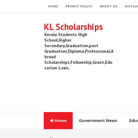
HOME
PRIVACY POLICY
ABOUT US
DISCLA
KL Scholarships
Kerala Students High
School,Higher
Secondary,Graduation,post
Graduation,Diploma,Professional,A
broad
Scholarships,Fellowship,Grant,Edu
cation Loan,
Home
Government News
Edu