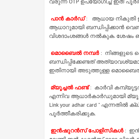
വരുന്ന OTP ഉപയോഗിച്ച് ഇത് പൂർത്
പാൻ കാർഡ്
: ആധായ നികുതി ഈ
ആധാറുമായി ബന്ധിപ്പിക്കാൻ വ
വിശദാംശങ്ങൾ നൽകുക. ശേഷം ബാക
മൊബൈൽ നമ്പർ
: നിങ്ങളുട
ബന്ധിപ്പിക്കേണ്ടത് അത്യാവശ്യമ
ഇതിനായി അടുത്തുള്ള മൊബൈൽ ഷ
മ്യൂച്ചൽ ഫണ്ട്
: കാർവി കമ്പ്യൂ
എന്നിവ ആധാർകാർഡുമായി മ്യൂച്ച
Link your adhar card " എന്നതിൽ ക്
പൂർത്തീകരിക്കുക.
ഇൻഷുറൻസ് പോളിസികൾ
: ഇൻ