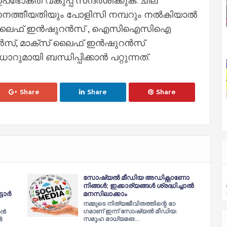
പഭോക്ത വകുപ്പ് സന്ദർശിക്കുക. ചില
നനത്തീയതിയും പോളിസി നമ്പറും നൽകിയാൽ
ഐ ലൈഫ് ഇൻഷുറൻസ് , ഐസിഐസിഐ
്, മാക്സ് ലൈഫ് ഇൻഷുറൻസ്
യി ബന്ധിപ്പിക്കാൻ പറ്റുന്നത്.
Share
Share
Share
സോഷ്യല്‍ മീഡിയ അഡിക്റ്റാണോ
നിങ്ങള്‍; ഇക്കാര്യങ്ങള്‍ ശ്രദ്ധിച്ചാല്‍
ടോർ
മനസിലാക്കാം
നമ്മുടെ നിത്യജീവിതത്തിന്റെ ഭാ​
ഗമാണ് ഇന്ന് സോഷ്യല്‍ മീഡിയ.
്‍
സമൂഹ മാധ്യമങ…
ർ