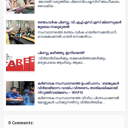
ഭേ​ഗ​ദ​തി വ​രു​ത്തി​യ പ്രോ​സ്​​പെ​ക്ട​സി​ന്​ അം​ഗീ​കാ​രം
വൈ​കി​യ…
രണ്ടാംവര്‍ഷ പ്ലസ്ടു, വി.എച്ച്‌.എസ്.എസ് ക്ലാസുകള്‍
ജൂലൈ നാലുമുതല്‍
സംസ്ഥാനത്തെ രണ്ടാം വര്‍ഷ ഹയര്‍സെക്കന്‍ഡറി,
വൊക്കേഷനല്‍ ഹയര്‍ സെക്കന്‍ഡ…
പ്ലസ്ടു കഴിഞ്ഞു, ഇനിയെന്ത്?
വിദ്യാര്‍ഥികള്‍ക്കും രക്ഷാകര്‍ത്താക്കള്‍ക്കും
ഒരുപോലെ ആധിയും ആകാ…
കർണാടക സംസ്ഥാനത്തെ ഉപരിപഠനം : ബാങ്കുകൾ
വിദ്യാഭ്യാസ വായ്പ വിതരണം താത്കാലികമായി
നിറുത്തിവയ്ക്കണം – WAPSI
കർണാടക സംസ്ഥാനത്തെ വിവിധ പ്രൊഫഷണൽ
കോഴ്സുകൾ പഠിക്കുന്നതിനു വിദ്യാർത്ഥിക…
0 Comments: