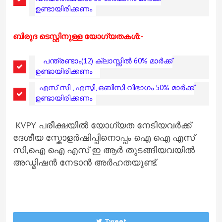
ഉണ്ടായിരിക്കണം
ബിരുദ ടെസ്റ്റിനുള്ള യോഗ്യതകൾ:-
പന്ത്രണ്ടാം(12) ക്ലാസ്സിൽ 60% മാർക്ക്
ഉണ്ടായിരിക്കണം
എസ് സി , എസ്ടി, ഒബിസി വിഭാഗം 50% മാർക്ക്
ഉണ്ടായിരിക്കണം
KVPY പരീക്ഷയിൽ യോഗ്യത നേടിയവർക്ക്
ദേശീയ സ്കോളർഷിപ്പിനൊപ്പം ഐ ഐ എസ്
സി,ഐ ഐ എസ് ഇ ആർ തുടങ്ങിയവയിൽ
അഡ്മിഷൻ നേടാൻ അർഹതയുണ്ട്.
Tweet