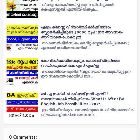
വീണ്ടും ഷോക്ക് അടിപ്പിക്കുന്ന ബില്ലുമായി
കെഎസ്ഇബി എത്തിയിരിക്കുക…
എട്ടാം ക്ലാസ്സ്‌ വിദ്യാർത്ഥികൾക്ക് നേടാം
സ്കോളർഷിപ്പിലൂടെ 48000 രൂപ : ഈ അവസരം
അറിയാതെ പോകരുത്!
നാഷണൽ മീൻസ് കം മെറിറ്റ് സ്കോളർഷിപ്പ് (NMMS )
എന്നാൽ ദേശീയതലത്തിൽ…
കോവിഡ് ബാധിത കുടുംബങ്ങൾക്ക് പ്രത്യേക
വായ്പയുമായി കെ എസ് എഫ് ഇ
മഹാമാരിയെ തുടർന്ന് വളരെയധികം ബുദ്ധിമുട്ടുന്ന
ഈ സമയത്ത് കോവിഡ് ബാ…
ബി എ ഇംഗ്ലീഷ് കഴിഞ്ഞ് ഇനി എന്ത് ??
സാദ്ധ്യതകൾ തിരിച്ചറിയാം-What Is After BA
English-Job Possibilities -2021
ഇംഗ്ലീഷ് ബിരുദ പഠനത്തിനുശേഷം വിവിധ മാനവിക
വിഷയങ്ങളിൽ പ്രവേശനം നേ…
0 Comments: