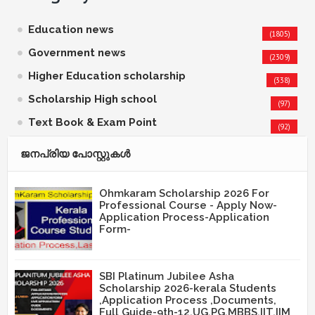
Education news
(1805)
Government news
(2309)
Higher Education scholarship
(338)
Scholarship High school
(97)
Text Book & Exam Point
(92)
ജനപ്രിയ പോസ്റ്റുകള്‍‌
Ohmkaram Scholarship 2026 For
Professional Course - Apply Now-
Application Process-Application
Form-
SBI Platinum Jubilee Asha
Scholarship 2026-kerala Students
,Application Process ,Documents,
Full Guide-9th-12,UG,PG,MBBS,IIT,IIM