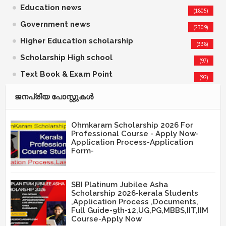
Education news
(1805)
Government news
(2309)
Higher Education scholarship
(338)
Scholarship High school
(97)
Text Book & Exam Point
(92)
ജനപ്രിയ പോസ്റ്റുകള്‍‌
Ohmkaram Scholarship 2026 For
Professional Course - Apply Now-
Application Process-Application
Form-
SBI Platinum Jubilee Asha
Scholarship 2026-kerala Students
,Application Process ,Documents,
Full Guide-9th-12,UG,PG,MBBS,IIT,IIM
Course-Apply Now