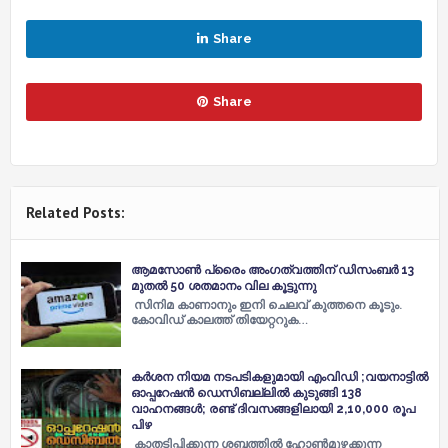
Share
Share
Related Posts:
ആമസോണ്‍ പ്രൈം അംഗത്വത്തിന് ഡിസംബര്‍ 13
മുതല്‍ 50 ശതമാനം വില കൂട്ടുന്നു
സിനിമ കാണാനും ഇനി ചെലവ് കുത്തനെ കൂടും.
കോവിഡ് കാലത്ത് തിയേറ്ററുക…
കർശന നിയമ നടപടികളുമായി എംവിഡി ;വയനാട്ടിൽ
ഓപ്പറേഷൻ ഡെസിബല്ലിൽ കുടുങ്ങി 138
വാഹനങ്ങൾ; രണ്ട് ദിവസങ്ങളിലായി 2,10,000 രൂപ
പിഴ
കാതടിപ്പിക്കുന്ന ശബ്ദത്തിൽ ഹോൺമുഴക്കുന്ന