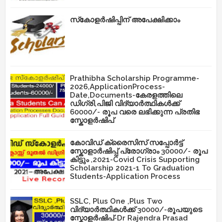
സ്‌കോളർഷിപ്പിന് അപേക്ഷിക്കാം
Prathibha Scholarship Programme-
2026,ApplicationProcess-
Date,Documents-കേരളത്തിലെ
ഡിഗ്രി,പിജി വിദ്യാർത്ഥികൾക്ക്
60000/- രൂപ വരെ ലഭിക്കുന്ന പ്രതിഭ
സ്കോളർഷിപ്
കോവിഡ് ക്രൈസിസ് സപ്പോർട്ട്
സ്കോളാർഷിപ്പ് പ്രോഗ്രാം 30000/- രൂപ
കിട്ടും ,2021-Covid Crisis Supporting
Scholarship 2021-1 To Graduation
Students-Application Process
SSLC, Plus One ,Plus Two
വിദ്യാർത്ഥികൾക്ക് 30000/-രൂപയുടെ
സ്കോളർഷിപ്-Dr Rajendra Prasad