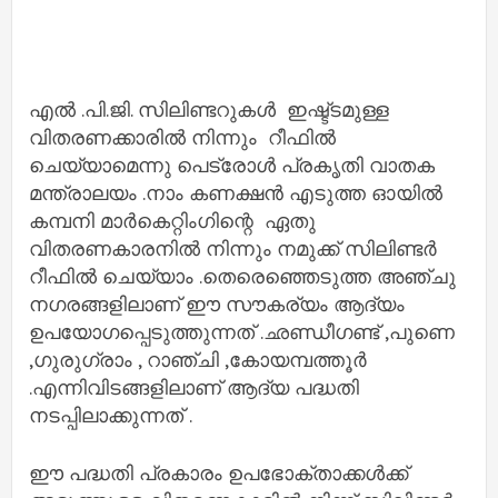
എൽ .പി.ജി. സിലിണ്ടറുകൾ ഇഷ്ട്ടമുള്ള
വിതരണക്കാരിൽ നിന്നും റീഫിൽ
ചെയ്യാമെന്നു പെട്രോൾ പ്രകൃതി വാതക
മന്ത്രാലയം .നാം കണക്ഷൻ എടുത്ത ഓയിൽ
കമ്പനി മാർകെറ്റിംഗിന്റെ ഏതു
വിതരണകാരനിൽ നിന്നും നമുക്ക് സിലിണ്ടർ
റീഫിൽ ചെയ്യാം .തെരെഞ്ഞെടുത്ത അഞ്ചു
നഗരങ്ങളിലാണ് ഈ സൗകര്യം ആദ്യം
ഉപയോഗപ്പെടുത്തുന്നത് .ഛണ്ഡീഗണ്ട് ,പുണെ
,ഗുരുഗ്രാം , റാഞ്ചി ,കോയമ്പത്തൂർ
.എന്നിവിടങ്ങളിലാണ് ആദ്യ പദ്ധതി
നടപ്പിലാക്കുന്നത് .
ഈ പദ്ധതി പ്രകാരം ഉപഭോക്താക്കൾക്ക്