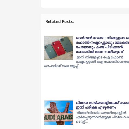
Related Posts:
ടെൻഷൻ വേണ്ട:; നിങ്ങളുടെ
ഫോൺ നഷ്ടപ്പെട്ടാലും മോഷ
പോയാലും കണ്ട് പിടിക്കാൻ
ഫോണിൽ തന്നെ വഴിയുണ്ട്
ഇനി നിങ്ങളുടെ ഐ ഫോൺ
നഷ്ടപ്പെട്ടാൽ ഐ ഫോണിലെ തന
ഫൈൻഡ് മൈ ആപ്പ് …
വിദേശ രാജ്യങ്ങളിലേക്ക് പ
ഇനി പരീക്ഷ എഴുതണം
റിയാദ്:വിദഗ്ധ തൊഴിലുകളിൽ
ഏർപ്പെടുന്നവർക്കുള്ള പ്ര
ടെസ്റ്റ് …