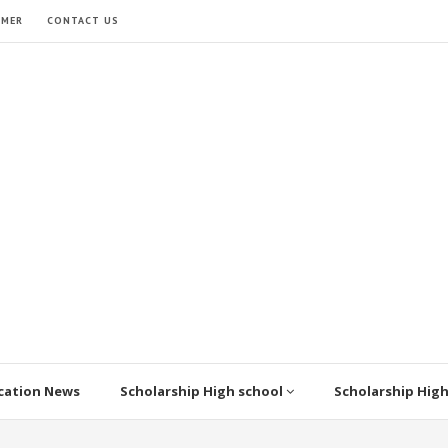
IMER
CONTACT US
cation News
Scholarship High school
Scholarship Hig