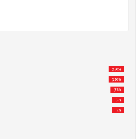
(1805)
(2309)
(338)
(97)
(92)