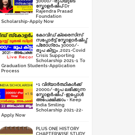
30000/-രൂപയുടെ
സ്കോളർഷിപ്-Dr
Rajendra Prasad
Foundation
Scholarship-Apply Now
കോവിഡ് ക്രൈസിസ്
സപ്പോർട്ട് സ്കോളാർഷിപ്പ്
പ്രോഗ്രാം 30000/-
രൂപ കിട്ടും ,2021-Covid
Crisis Supporting
Scholarship 2021-1 To
Graduation Students-Application
Process
+1 വിദ്യാർത്ഥികൾക്ക്
20000/-രൂപ ലഭിക്കുന്ന
സ്കോളർഷിപ് -ഇപ്പോൾ
അപേക്ഷിക്കാം - Keep
India Smiling
Scholarship 2021-22-
Apply Now
PLUS ONE HISTORY
CHAPTERWISE STUDY