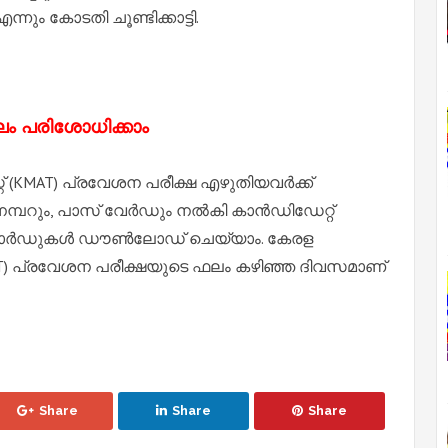
ും കോടതി ചൂണ്ടിക്കാട്ടി.
ലം പരിശോധിക്കാം
്റ്റ് (KMAT) പ്രവേശന പരീക്ഷ എഴുതിയവർക്ക്
്പറും, പാസ് വേർഡും നൽകി കാൻഡിഡേറ്റ്
ർ കാർഡുകൾ ഡൗൺലോഡ് ചെയ്യാം.
കേരള
റ് (KMAT) പ്രവേശന പരീക്ഷയുടെ ഫലം കഴിഞ്ഞ ദിവസമാണ്
Share
Share
Share