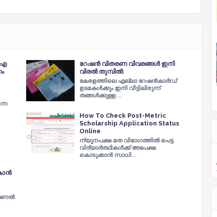
 ഐ
റേഷൻ വിതരണ വിവരങ്ങൾ ഇനി
ണം
വിരൽ തുമ്പിൽ:
കേരളത്തിലെ എല്ലാ റേഷൻകാർഡ്
ഉടമകൾക്കും ഇനി വീട്ടിലിരുന്ന്
തങ്ങൾക്കുള്ള …
്നെ
How To Check Post-Metric
Scholarship Application Status
Online
ന്യൂനപക്ഷ മത വിഭാഗത്തിൽ പെട്ട
വിദ്യാർത്ഥികൾക്ക് അപേക്ഷ
കൊടുക്കാൻ സാധി…
ോകാൻ
ൊഫഷണൽ