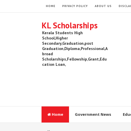
HOME
PRIVACY POLICY
ABOUT US
DISCLA
KL Scholarships
Kerala Students High
School,Higher
Secondary,Graduation,post
Graduation,Diploma,Professional,A
broad
Scholarships,Fellowship,Grant,Edu
cation Loan,
Home
Government News
Edu