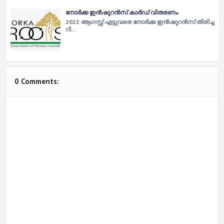
നോ​ര്‍​ക്ക ഇ​ന്‍​ഷു​റ​ന്‍​സ് കാ​ര്‍​ഡ് വി​ത​ര​ണം
2022 ആ​ഗ​സ്റ്റ് എ​ട്ടു​വ​രെ നോ​ര്‍​ക്ക ഇ​ന്‍​ഷു​റ​ന്‍​സ് തി​രി​ച്ച​
റി​…
0 Comments: