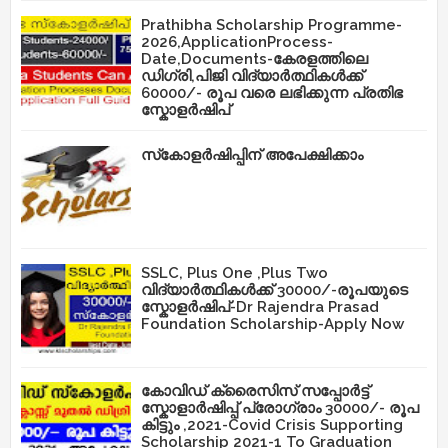
Prathibha Scholarship Programme-
2026,ApplicationProcess-
Date,Documents-കേരളത്തിലെ
ഡിഗ്രി,പിജി വിദ്യാർത്ഥികൾക്ക്
60000/- രൂപ വരെ ലഭിക്കുന്ന പ്രതിഭ
സ്കോളർഷിപ്
സ്‌കോളർഷിപ്പിന് അപേക്ഷിക്കാം
SSLC, Plus One ,Plus Two
വിദ്യാർത്ഥികൾക്ക് 30000/-രൂപയുടെ
സ്കോളർഷിപ്-Dr Rajendra Prasad
Foundation Scholarship-Apply Now
കോവിഡ് ക്രൈസിസ് സപ്പോർട്ട്
സ്കോളാർഷിപ്പ് പ്രോഗ്രാം 30000/- രൂപ
കിട്ടും ,2021-Covid Crisis Supporting
Scholarship 2021-1 To Graduation