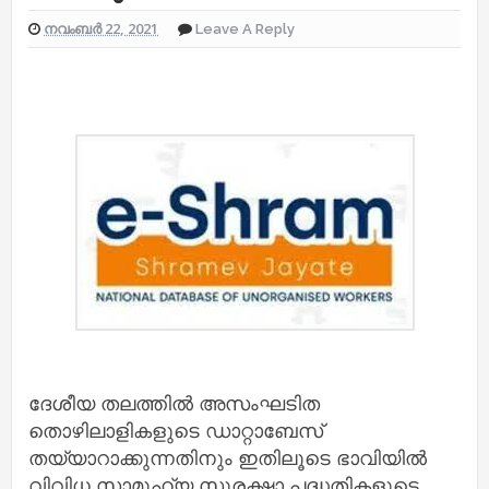
നവംബർ 22, 2021
Leave A Reply
ദേശീയ തലത്തിൽ അസംഘടിത
തൊഴിലാളികളുടെ ഡാറ്റാബേസ്
തയ്യാറാക്കുന്നതിനും ഇതിലൂടെ ഭാവിയിൽ
വിവിധ സാമൂഹ്യ സുരക്ഷാ പദ്ധതികളുടെ