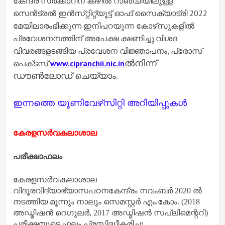
കേന്ദ്ര സർക്കാറിന്​ കീഴിൽ റാഞ്ചിയിലുള്ള
സെൻട്രൽ ഇൻസ്​റ്റിറ്റ്യൂട്ട്​ ഓഫ്​ സൈക്യാട്രി 2022
മേയിലാരംഭിക്കുന്ന ഇനിപറയുന്ന കോഴ്​സുകളിൽ
പ്രവേശനനത്തിന്​ അപേക്ഷ ക്ഷണിച്ചു.വിശദ
വിവരങ്ങളടങ്ങിയ പ്രവേശന വിജ്ഞാപനം, പ്രോസ്​
ൽനിന്ന്​
പെക്​ടസ്​
www.cipranchii.nic.in
ഡൗൺലോഡ്​ ചെയ്യാം.
ഇന്നത്തെ യൂണിവേഴ്‌സിറ്റി അറിയിപ്പുകൾ
കേരളസര്‍വകലാശാല
പരീക്ഷാഫലം
കേരളസര്‍വകലാശാല
വിദൂരവിദ്യാഭ്യാസപഠനകേന്ദ്രം നവംബര്‍ 2020 ല്‍
നടത്തിയ മൂന്നും നാലും സെമസ്റ്റര്‍ എം.കോം. (2018
അഡ്മിഷന്‍ റെഗുലര്‍, 2017 അഡ്മിഷന്‍ സപ്ലിമെന്ററി)
പരീക്ഷയുടെ ഫലം പ്രസിദ്ധീകരിച്ചു.