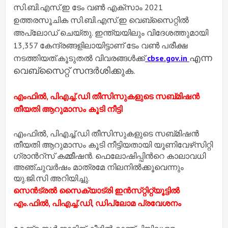
സി.ബി.എസ്.ഇ ടേം വണ്‍ എക്‌സാം 2021
ഉത്തരസൂചിക സി.ബി.എസ്.ഇ വെബ്‌സൈറ്റില്‍
അപ്ലോഡ് ചെയ്തു. ഇന്ത്യയിലും വിദേശത്തുമായി
13,357 കേന്ദ്രങ്ങളിലായിട്ടാണ് ടേം വണ്‍ പരീക്ഷ
എന്ന
നടത്തിയത്.കൂടുതല്‍ വിവരങ്ങള്‍ക്ക്
cbse.gov.in
വെബ്‌സൈറ്റ് സന്ദര്‍ശിക്കുക.
എംഫിൽ, പിഎച്ച്.​ഡി തീസിസുകളുടെ സബ്​മിഷൻ
തീയതി ആറുമാസം കൂടി നീട്ടി
എംഫിൽ, പിഎച്ച്.​ഡി തീസിസുകളുടെ സബ്​മിഷൻ
തീയതി ആറുമാസം കൂടി നീട്ടിയതായി യൂണിവേഴ്​സിറ്റി
ഗ്രാൻറ്​സ്​ കമ്മീഷൻ. ഫെലോഷിപ്പിന്‍റെ കാലാവധി
അഞ്ചുവർഷം മാ​ത്രമേ നിലനിൽക്കൂവെന്നും
യു.ജി.സി അറിയിച്ചു.
സെൻട്രൽ സൈക്യാട്രി ഇൻസ്​റ്റിറ്റ്യൂട്ടിൽ
എം.ഫിൽ, പിഎച്ച്​.ഡി, ഡിപ്ലോമ പ്രവേശനം