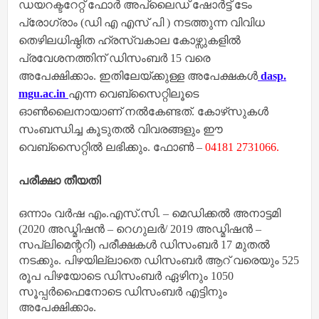
ഡയറക്ടറേറ്റ് ഫോർ അപ്ലൈഡ് ഷോർട്ട് ടേം
പ്രോഗ്രാം (ഡി എ എസ് പി ) നടത്തുന്ന വിവിധ
തെഴിലധിഷ്ഠിത ഹ്രസ്വകാല കോഴ്സുകളിൽ
പ്രവേശനത്തിന് ഡിസംബർ 15 വരെ
അപേക്ഷിക്കാം. ഇതിലേയ്ക്കുള്ള അപേക്ഷകൾ
dasp.
mgu.ac.in
എന്ന വെബ്‌സൈറ്റിലൂടെ
ഓൺലൈനായാണ് നൽകേണ്ടത്. കോഴ്‌സുകൾ
സംബന്ധിച്ച കൂടുതൽ വിവരങ്ങളും ഈ
വെബ്‌സൈറ്റിൽ ലഭിക്കും. ഫോൺ –
04181 2731066.
പരീക്ഷാ തീയതി
ഒന്നാം വർഷ എം.എസ്.സി. – മെഡിക്കൽ അനാട്ടമി
(2020 അഡ്മിഷൻ – റെഗുലർ/ 2019 അഡ്മിഷൻ –
സപ്ലിമെന്ററി) പരീക്ഷകൾ ഡിസംബർ 17 മുതൽ
നടക്കും. പിഴയില്ലാതെ ഡിസംബർ ആറ് വരെയും 525
രൂപ പിഴയോടെ ഡിസംബർ ഏഴിനും 1050
സൂപ്പർഫൈനോടെ ഡിസംബർ എട്ടിനും
അപേക്ഷിക്കാം.