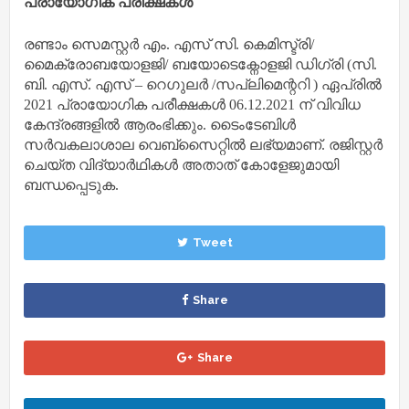
പ്രായോഗിക പരീക്ഷകൾ
രണ്ടാം സെമസ്റ്റർ എം. എസ് സി. കെമിസ്ട്രി/
മൈക്രോബയോളജി/ ബയോടെക്നോളജി ഡിഗ്രി (സി.
ബി. എസ്. എസ് – റെഗുലർ /സപ്ലിമെന്ററി ) ഏപ്രിൽ
2021 പ്രായോഗിക പരീക്ഷകൾ 06.12.2021 ന് വിവിധ
കേന്ദ്രങ്ങളിൽ ആരംഭിക്കും. ടൈംടേബിൾ
സർവകലാശാല വെബ്സൈറ്റിൽ ലഭ്യമാണ്. രജിസ്റ്റർ
ചെയ്ത വിദ്യാർഥികൾ അതാത് കോളേജുമായി
ബന്ധപ്പെടുക.
Tweet
Share
Share