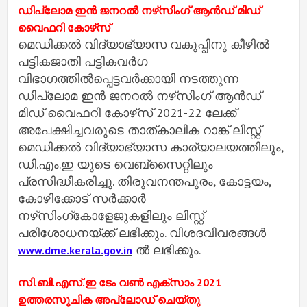
ഡിപ്ലോമ ഇൻ ജനറൽ നഴ്‌സിംഗ് ആൻഡ് മിഡ്
വൈഫറി കോഴ്‌സ്
മെഡിക്കൽ വിദ്യാഭ്യാസ വകുപ്പിനു കീഴിൽ
പട്ടികജാതി പട്ടികവർഗ
വിഭാഗത്തിൽപ്പെട്ടവർക്കായി നടത്തുന്ന
ഡിപ്ലോമ ഇൻ ജനറൽ നഴ്‌സിംഗ് ആൻഡ്
മിഡ് വൈഫറി കോഴ്‌സ് 2021-22 ലേക്ക്
അപേക്ഷിച്ചവരുടെ താത്കാലിക റാങ്ക് ലിസ്റ്റ്
മെഡിക്കൽ വിദ്യാഭ്യാസ കാര്യാലയത്തിലും,
ഡി.എം.ഇ യുടെ വെബ്സൈറ്റിലും
പ്രസിദ്ധീകരിച്ചു. തിരുവനന്തപുരം, കോട്ടയം,
കോഴിക്കോട് സർക്കാർ
നഴ്‌സിംഗ്കോളേജുകളിലും ലിസ്റ്റ്
പരിശോധനയ്ക്ക് ലഭിക്കും. വിശദവിവരങ്ങൾ
ൽ ലഭിക്കും.
www.dme.kerala.gov.in
സി.ബി.എസ്.ഇ ടേം വണ്‍ എക്‌സാം 2021
ഉത്തരസൂചിക അപ്ലോഡ് ചെയ്തു
.