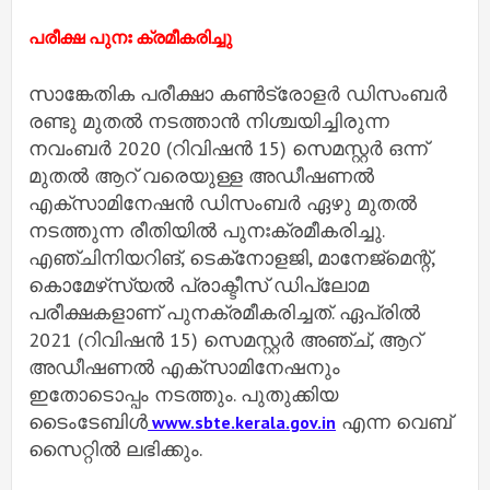
പരീക്ഷ പുനഃ ക്രമീകരിച്ചു
സാങ്കേതിക പരീക്ഷാ കൺട്രോളർ ഡിസംബർ
രണ്ടു മുതൽ നടത്താൻ നിശ്ചയിച്ചിരുന്ന
നവംബർ 2020 (റിവിഷൻ 15) സെമസ്റ്റർ ഒന്ന്
മുതൽ ആറ് വരെയുള്ള അഡീഷണൽ
എക്‌സാമിനേഷൻ ഡിസംബർ ഏഴു മുതൽ
നടത്തുന്ന രീതിയിൽ പുനഃക്രമീകരിച്ചു.
എഞ്ചിനിയറിങ്, ടെക്‌നോളജി, മാനേജ്‌മെന്റ്,
കൊമേഴ്‌സ്യൽ പ്രാക്ടീസ് ഡിപ്ലോമ
പരീക്ഷകളാണ് പുനക്രമീകരിച്ചത്. ഏപ്രിൽ
2021 (റിവിഷൻ 15) സെമസ്റ്റർ അഞ്ച്, ആറ്
അഡീഷണൽ എക്‌സാമിനേഷനും
ഇതോടൊപ്പം നടത്തും. പുതുക്കിയ
ടൈംടേബിൾ
എന്ന വെബ്
www.sbte.kerala.gov.in
സൈറ്റിൽ ലഭിക്കും.