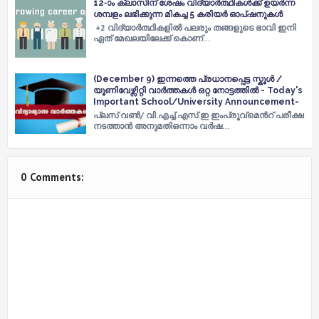
12-ാം ക്ലാസിന് ശേഷം വിദ്യാര്‍ത്ഥികള്‍ക്ക് ഉയര്‍ന്ന
ശമ്പളം ലഭിക്കുന്ന മികച്ച 5 കരിയര്‍ ഓപ്ഷനുകള്‍
+2 വിദ്യാർത്ഥികളിൽ പലരും തങ്ങളുടെ ഭാവി ഇനി
ഏത് മേഖലയിലേക്ക് കൊണ്…
(December 9) ഇന്നത്തെ പ്രധാനപ്പെട്ട സ്കൂൾ /
യൂണിവേഴ്സിറ്റി വാർത്തകൾ ഒറ്റ നോട്ടത്തിൽ - Today's
Important School/University Announcement-
പ്ലസ് വൺ/ വി.എച്ച്.എസ്.ഇ ഇംപ്രൂവ്മെൻറ് പരീക്ഷ
നടത്താൻ അനുമതിഒന്നാം വർഷ…
0 Comments: