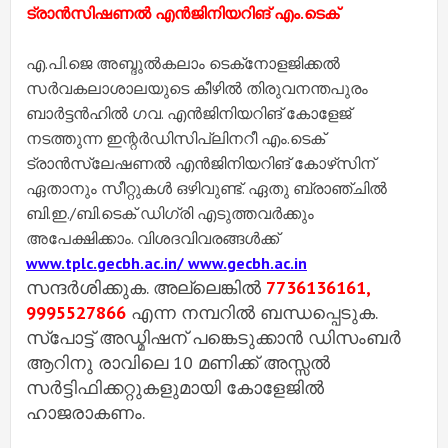
ട്രാൻസിഷണൽ എൻജിനിയറിങ് എം.ടെക്
എ.പി.ജെ അബ്ദുൽകലാം ടെക്‌നോളജിക്കൽ
സർവകലാശാലയുടെ കീഴിൽ തിരുവനന്തപുരം
ബാർട്ടൻഹിൽ ഗവ. എൻജിനിയറിങ് കോളേജ്
നടത്തുന്ന ഇന്റർഡിസിപ്ലിനറീ എം.ടെക്
ട്രാൻസ്‌ലേഷണൽ എൻജിനിയറിങ് കോഴ്‌സിന്
ഏതാനും സീറ്റുകൾ ഒഴിവുണ്ട്. ഏതു ബ്രാഞ്ചിൽ
ബി.ഇ./ബി.ടെക് ഡിഗ്രി എടുത്തവർക്കും
അപേക്ഷിക്കാം. വിശദവിവരങ്ങൾക്ക്
www.tplc.gecbh.ac.in/ www.gecbh.ac.in
സന്ദർശിക്കുക. അല്ലെങ്കിൽ
7736136161,
9995527866
എന്ന നമ്പറിൽ ബന്ധപ്പെടുക.
സ്‌പോട്ട് അഡ്മിഷന് പങ്കെടുക്കാൻ ഡിസംബർ
ആറിനു രാവിലെ 10 മണിക്ക് അസ്സൽ
സർട്ടിഫിക്കറ്റുകളുമായി കോളേജിൽ
ഹാജരാകണം.