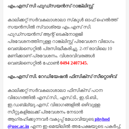
എം.എസ് സി ഫുഡ്‌സയന്‍സ് റാങ്ക്‌ലിസ്റ്റ്
കാലിക്കറ്റ് സര്‍വകലാശാലാ സ്‌കൂള്‍ ഓഫ് ഹെല്‍ത്ത്
സയന്‍സില്‍ സ്വാശ്രയ എം.എസ് സി.
ഫുഡ്‌സയന്‍സ് ആന്റ് ടെക്‌നോളജി
പ്രവേശനത്തിനുള്ള റാങ്ക്‌ലിസ്റ്റ് പ്രവേശന വിഭാഗം
വെബ്‌സൈറ്റില്‍ പ്രസിദ്ധീകരിച്ചു. 2-ന് രാവിലെ 10
മണിക്കാണ് പ്രവേശനം. വിശദവിവരങ്ങള്‍
വെബ്‌സൈറ്റില്‍ ഫോണ്‍
0494 2407345.
എം.എസ് സി. റേഡിയേഷന്‍ ഫിസിക്‌സ് സീറ്റൊഴിവ്
കാലിക്കറ്റ് സര്‍വകലാശാലാ ഫിസിക്‌സ് പഠന
വിഭാഗത്തില്‍ എസ്.സി., എസ്.ടി., ഇ.ടി.ബി.,
ഇ.ഡബ്ല്യു.എസ്. വിഭാഗങ്ങളില്‍ ഒഴിവുള്ള
സീറ്റുകളിലേക്ക് പ്രവേശനം നേടാന്‍
ആഗ്രഹിക്കുന്നവര്‍ വകുപ്പ് മേധാവിയുടെ
phyhod
@uoc.ac.in
എന്ന ഇ-മെയിലില്‍ അപേക്ഷയുടെ പകര്‍പ്പ്,