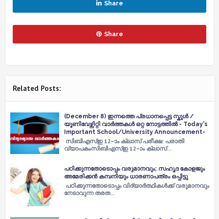
Share
Share
Related Posts:
(December 8) ഇന്നത്തെ പ്രധാനപ്പെട്ട സ്കൂൾ /
യൂണിവേഴ്സിറ്റി വാർത്തകൾ ഒറ്റ നോട്ടത്തിൽ - Today's
Important School/University Announcement-
സിബിഎസ്ഇ 12–ാം ക്ലാസ് പരീക്ഷ: പരാതി
വ്യാപകംസിബിഎസ്ഇ 12–ാം ക്ലാസ്…
പഠിക്കുന്നതോടൊപ്പം വരുമാനവും; സഹൃദ കോളജും
അമേരിക്കന്‍ കമ്പനിയും ധാരണാപത്രം ഒപ്പിട്ടു
പഠിക്കുന്നതോടൊപ്പം വിദ്യാര്‍ത്ഥികള്‍ക്ക് വരുമാനവും
നേടാവുന്ന തരത…