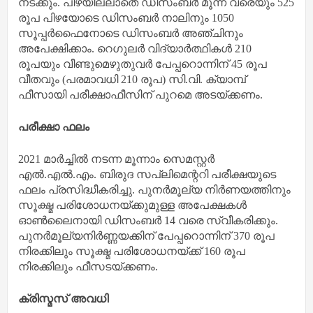
നടക്കും. പിഴയില്ലാതെ ഡിസംബർ മൂന്ന് വരെയും 525
രൂപ പിഴയോടെ ഡിസംബർ നാലിനും 1050
സൂപ്പർഫൈനോടെ ഡിസംബർ അഞ്ചിനും
അപേക്ഷിക്കാം. റെഗുലർ വിദ്യാർത്ഥികൾ 210
രൂപയും വീണ്ടുമെഴുതുവർ പേപ്പറൊന്നിന് 45 രൂപ
വീതവും (പരമാവധി 210 രൂപ) സി.വി. ക്യാമ്പ്
ഫീസായി പരീക്ഷാഫീസിന് പുറമെ അടയ്ക്കണം.
പരീക്ഷാ ഫലം
2021 മാർച്ചിൽ നടന്ന മൂന്നാം സെമസ്റ്റർ
എൽ.എൽ.എം. ബിരുദ സപ്ലിമെന്ററി പരീക്ഷയുടെ
ഫലം പ്രസിദ്ധീകരിച്ചു. പുനർമൂല്യ നിർണയത്തിനും
സൂക്ഷ്മ പരിശോധനയ്ക്കുമുള്ള അപേക്ഷകൾ
ഓൺലൈനായി ഡിസംബർ 14 വരെ സ്വീകരിക്കും.
പുനർമൂല്യനിർണ്ണയക്കിന് പേപ്പറൊന്നിന് 370 രൂപ
നിരക്കിലും സൂക്ഷ്മ പരിശോധനയ്ക്ക് 160 രൂപ
നിരക്കിലും ഫീസടയ്ക്കണം.
ക്രിസ്മസ് അവധി