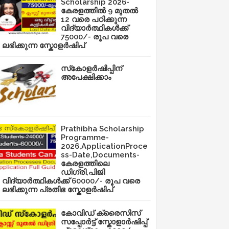
Scholarship 2026-
കേരളത്തിൽ 9 മുതൽ
12 വരെ പഠിക്കുന്ന
വിദ്യാർത്ഥികൾക്ക്
75000/- രൂപ വരെ
ലഭിക്കുന്ന സ്കോളർഷിപ്
സ്‌കോളർഷിപ്പിന്
അപേക്ഷിക്കാം
Prathibha Scholarship
Programme-
2026,ApplicationProce
ss-Date,Documents-
കേരളത്തിലെ
ഡിഗ്രി,പിജി
വിദ്യാർത്ഥികൾക്ക് 60000/- രൂപ വരെ
ലഭിക്കുന്ന പ്രതിഭ സ്കോളർഷിപ്
കോവിഡ് ക്രൈസിസ്
സപ്പോർട്ട് സ്കോളാർഷിപ്പ്