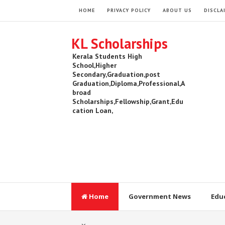
HOME
PRIVACY POLICY
ABOUT US
DISCLA
KL Scholarships
Kerala Students High
School,Higher
Secondary,Graduation,post
Graduation,Diploma,Professional,A
broad
Scholarships,Fellowship,Grant,Edu
cation Loan,
Home
Government News
Edu