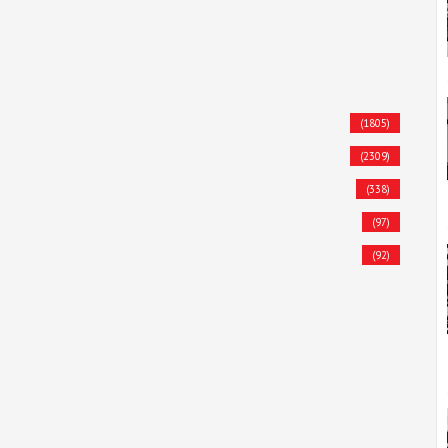
(1805)
(2309)
(338)
(97)
(92)