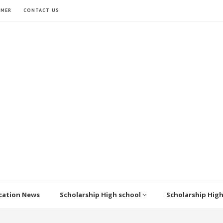
IMER
CONTACT US
cation News
Scholarship High school
Scholarship Hig