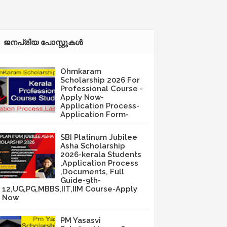
ജനപ്രിയ പോസ്റ്റുകള്‍‌
Ohmkaram
Scholarship 2026 For
Professional Course -
Apply Now-
Application Process-
Application Form-
SBI Platinum Jubilee
Asha Scholarship
2026-kerala Students
,Application Process
,Documents, Full
Guide-9th-
12,UG,PG,MBBS,IIT,IIM Course-Apply
Now
PM Yasasvi