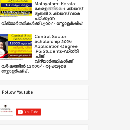
Malayalam- Kerala-
കേരളത്തിലെ 1 ക്ലാസ്
മുതൽ 8 ക്ലാസ് വരെ
പഠിക്കുന്ന
വിദ്യാർത്ഥികൾക്ക് 1500/- സ്കോളർഷിപ്
Central Sector
Scholarship 2026
Application-Degree
,PG Students-ഡിഗ്രി
,പിജി
വിദ്യാർത്ഥികൾക്ക്
വർഷത്തിൽ 12000/- രൂപയുടെ
സ്കോളർഷിപ് ,
Follow Youtube