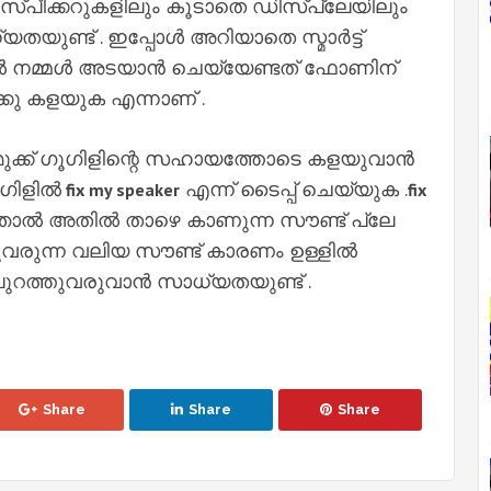
സ്പീക്കറുകളിലും കൂടാതെ ഡിസ്‌പ്ലേയിലും
യുണ്ട് . ഇപ്പോൾ അറിയാതെ സ്മാർട്ട്
നമ്മൾ അടയാൻ ചെയ്യേണ്ടത് ഫോണിന്
്കു കളയുക എന്നാണ് .
ുക്ക് ഗൂഗിളിന്റെ സഹായത്തോടെ കളയുവാൻ
ൂഗിളിൽ
എന്ന് ടൈപ്പ് ചെയ്യുക .
fix my speaker
fix
്ഞാൽ അതിൽ താഴെ കാണുന്ന സൗണ്ട് പ്ലേ
വരുന്ന വലിയ സൗണ്ട് കാരണം ഉള്ളിൽ
ുറത്തുവരുവാൻ സാധ്യതയുണ്ട് .
Share
Share
Share