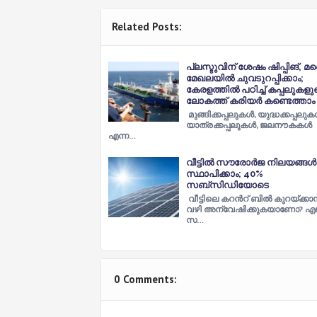
Related Posts:
പ്ലസ്ടുവിന് ശേഷം ഷിപ്പിങ്,
മേഖലയിൽ ചുവടുറപ്പിക്കാം;
കേരളത്തിൽ പഠിച്ച് കപ്പലുകളു
ലോകത്ത് കരിയർ കണ്ടെത്താം
മുങ്ങിക്കപ്പലുകൾ, യുദ്ധക്കപ്പലുക
യാത്രക്കപ്പലുകൾ, ജലനൗകകൾ
എന്ന…
വീട്ടിൽ സൗരോർജ നിലയങ്ങൾ
സ്ഥാപിക്കാം; 40%
സബ്സിഡിയോടെ
വീട്ടിലെ കറൻറ് ബിൽ കുറയ്ക്കാ
വഴി അന്വേഷിക്കുകയാണോ? എങ
സ…
0 Comments: