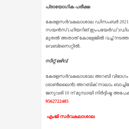
പ്രായോഗിക പരീക്ഷ
കേരളസര്‍വകലാശാല ഡിസംബര്‍ 2021 നടന്
സയന്‍സ് (ഹിയറിങ് ഇംപയേര്‍ഡ് )ഡിഗ്
മുതല്‍ അതാത് കോളേജില്‍ വച്ച് നടത്
വെബ്‌സൈറ്റില്‍.
സീറ്റ് ഒഴിവ്
കേരളസര്‍വകലാശാല അറബി വിഭാഗം നടത
(ഓണ്‍ലൈന്‍) അറബിക് നാലാം ബാച്ചിലേക്
ജനുവരി 10 ന് മുമ്പായി നിര്‍ദ്ദിഷ്ട അ
9562722485
എംജി സർവകലാശാല