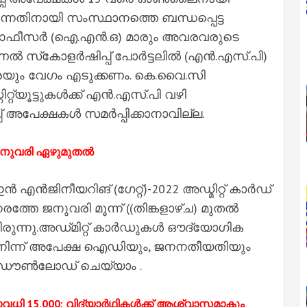
ുന്നതിനായി സംസ്ഥാനത്തെ ബന്ധപ്പെട്ട
ോഡൽ ഓഫീസർ (ഐ.എൻ.ഒ) മാരും അവരവരുടെ
ൽ സ്‌കോളർഷിപ്പ് പോർട്ടലിൽ (എൻ.എസ്.പി)
യും വേഗം എടുക്കണം. കെ.വൈ.സി
ിറ്റ്യൂട്ടുകൾക്ക് എൻ.എസ്.പി വഴി
് അപേക്ഷകൾ സമർപ്പിക്കാനാവില്ല.
ണം ജനുവരി ഏഴുമുതൽ
റ് ഇൻ എൻജിനീയറിങ്​ (ഗേറ്റ്)-2022 അഡ്മിറ്റ് കാർഡ്
േ ജനുവരി മൂന്ന്​ ((തിങ്കളാഴ്ച) മുതൽ
രുന്നു.അഡ്​മിറ്റ്​ കാർഡുകൾ ഔ​ദ്യോഗിക
ിന്ന്​​ അപേക്ഷ ഐഡിയും, ജനനതീയതിയും
 ഡൗൺലോഡ്​ ചെയ്യാം .
ാവധി 15,000; വിദ്യാർഥികൾക്ക് ആശ്വാസമാകും