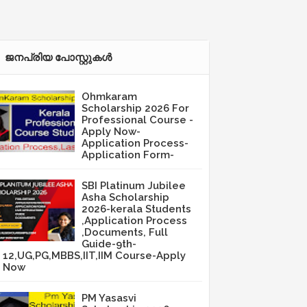
ജനപ്രിയ പോസ്റ്റുകള്‍‌
Ohmkaram
Scholarship 2026 For
Professional Course -
Apply Now-
Application Process-
Application Form-
SBI Platinum Jubilee
Asha Scholarship
2026-kerala Students
,Application Process
,Documents, Full
Guide-9th-
12,UG,PG,MBBS,IIT,IIM Course-Apply
Now
PM Yasasvi