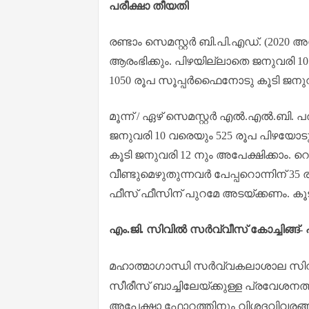
പരീക്ഷാ തീയതി
രണ്ടാം സെമസ്റ്റർ ബി.പി.എഡ്. (2020
ആരംഭിക്കും. പിഴയില്ലാതെ ജനുവരി 10
1050 രൂപ സൂപ്പർഫൈനോടു കൂടി ജനുവര
മൂന്ന് / ഏഴ് സെമസ്റ്റർ എൽ.എൽ.ബി. 
ജനുവരി 10 വരെയും 525 രൂപ പിഴയോട
കൂടി ജനുവരി 12 നും അപേക്ഷിക്കാം. 
വീണ്ടുമെഴുതുന്നവർ പേപ്പറൊന്നിന് 35 ര
ഫീസ് ഫീസിന് പുറമേ അടയ്ക്കണം. 
എം.ജി. സിവിൽ സർവ്വീസ് കോച്ചിങ്ങ്
മഹാത്മാഗാന്ധി സർവ്വകലാശാല സിവിൽ സർ
സീരീസ് ബാച്ചിലേയ്ക്കുള്ള പ്രവേശനത
അപേക്ഷാ ഫോറത്തിനും വിശദവിവരങ്