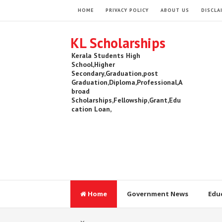
HOME
PRIVACY POLICY
ABOUT US
DISCLA
KL Scholarships
Kerala Students High
School,Higher
Secondary,Graduation,post
Graduation,Diploma,Professional,A
broad
Scholarships,Fellowship,Grant,Edu
cation Loan,
Home
Government News
Edu