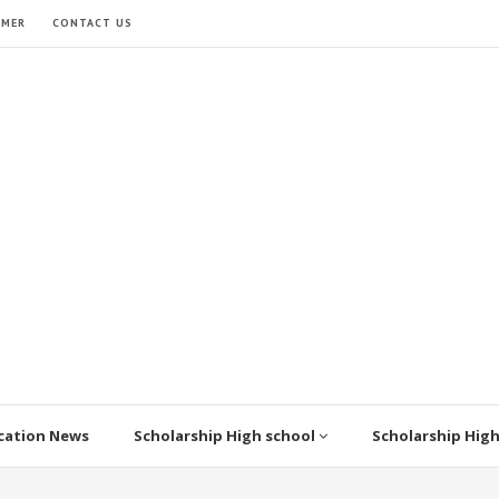
IMER
CONTACT US
cation News
Scholarship High school
Scholarship Hig