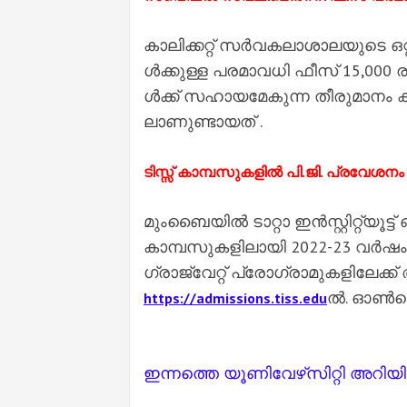
കാ​ലി​ക്ക​റ്റ് സ​ര്‍വ​ക​ലാ​ശാ​ല​യു​ടെ ഒ​
ള്‍ക്കു​ള്ള പ​ര​മാ​വ​ധി ഫീ​സ് 15,000 രൂ
ള്‍ക്ക് സ​ഹാ​യ​മേ​കു​ന്ന തീ​രു​മാ​നം ക​
ലാ​ണു​ണ്ടാ​യ​ത്‌ .
ടിസ്സ്​​ കാമ്പസുകളിൽ പി.ജി. പ്രവേശനം
മുംബൈയിൽ ടാറ്റാ ഇൻസ്റ്റിറ്റ്യൂട
കാമ്പസുകളിലായി 2022-23 വർഷം ന
ഗ്രാജ്വേറ്റ്​ പ്രോഗ്രാമുകളിലേക്
ൽ​. ഓൺല
https://admissions.tiss.edu
ഇന്നത്തെ യൂണിവേഴ്‌സിറ്റി അറിയി