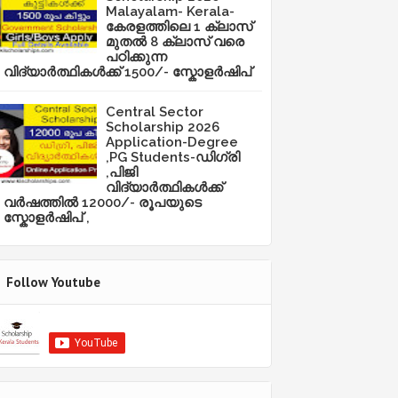
Malayalam- Kerala-
കേരളത്തിലെ 1 ക്ലാസ്
മുതൽ 8 ക്ലാസ് വരെ
പഠിക്കുന്ന
വിദ്യാർത്ഥികൾക്ക് 1500/- സ്കോളർഷിപ്
Central Sector
Scholarship 2026
Application-Degree
,PG Students-ഡിഗ്രി
,പിജി
വിദ്യാർത്ഥികൾക്ക്
വർഷത്തിൽ 12000/- രൂപയുടെ
സ്കോളർഷിപ് ,
Follow Youtube