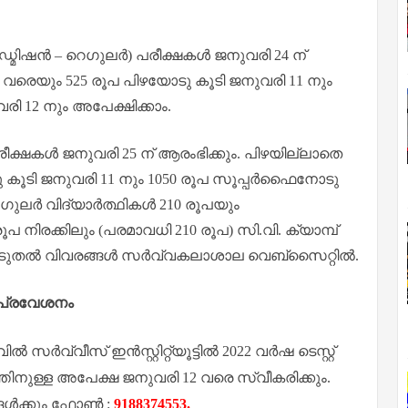
 അഡ്മിഷൻ – റെഗുലർ) പരീക്ഷകൾ ജനുവരി 24 ന്
 വരെയും 525 രൂപ പിഴയോടു കൂടി ജനുവരി 11 നും
ി 12 നും അപേക്ഷിക്കാം.
പരീക്ഷകൾ ജനുവരി 25 ന് ആരംഭിക്കും. പിഴയില്ലാതെ
ു കൂടി ജനുവരി 11 നും 1050 രൂപ സൂപ്പർഫൈനോടു
റെഗുലർ വിദ്യാർത്ഥികൾ 210 രൂപയും
ൂപ നിരക്കിലും (പരമാവധി 210 രൂപ) സി.വി. ക്യാമ്പ്
കൂടുതൽ വിവരങ്ങൾ സർവ്വകലാശാല വെബ്‌സൈറ്റിൽ.
- പ്രവേശനം
വ്വീസ് ഇൻസ്റ്റിറ്റ്യൂട്ടിൽ 2022 വർഷ ടെസ്റ്റ്
്തിനുള്ള അപേക്ഷ ജനുവരി 12 വരെ സ്വീകരിക്കും.
ങൾക്കും ഫോൺ :
9188374553.