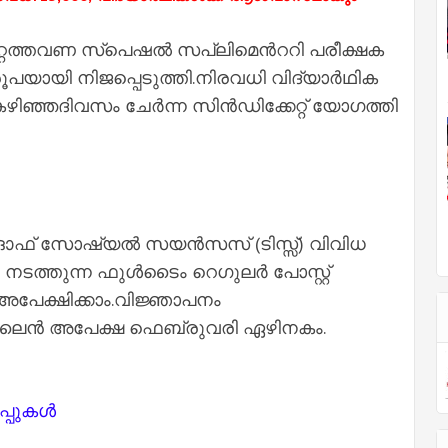
റ്റ​ത്ത​വ​ണ സ്‌​പെ​ഷ​ല്‍ സ​പ്ലി​മെ​ന്‍റ​റി പ​രീ​ക്ഷ​ക​
​പ​യാ​യി നി​ജ​പ്പെ​ടു​ത്തി.നി​ര​വ​ധി വി​ദ്യാ​ര്‍ഥി​ക​
ഴി​ഞ്ഞ​ദി​വ​സം ചേ​ര്‍ന്ന സി​ന്‍ഡി​ക്കേ​റ്റ് യോ​ഗ​ത്തി​
്ട്​ ഓഫ്​ സോഷ്യൽ സയൻസസ്​ (ടിസ്സ്​) വിവിധ
ടത്തുന്ന ഫുൾടൈം ​​റെഗുലർ പോസ്റ്റ്​
ക്​ അപേക്ഷിക്കാം.വിജ്ഞാപനം
ൈൻ അപേക്ഷ ഫെബ്രുവരി ഏഴിനകം.
പ്പുകൾ