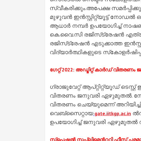
സ്വീകരിക്കും.അപേക്ഷ സമർപ്പിക്ക
മുഴുവൻ ഇൻസ്റ്റിറ്റ്യൂട്ട് ന
ആധാർ നമ്പർ ഉപയോഗിച്ച് നാഷണ
കെ.വൈ.സി രജിസ്‌ട്രേഷൻ എത്ര
രജിസ്‌ട്രേഷൻ എടുക്കാത്ത ഇൻസ്റ്റ
വിദ്യാർത്ഥികളുടെ സ്‌കോളർഷിപ്പ
ഗേറ്റ് 2022: അഡ്മിറ്റ് കാർഡ്​ വിതര
ഗ്രാജുവേറ്റ് ആപ്റ്റിറ്റ്യൂഡ് ടെസ്റ്
വിതരണം ജനുവരി ഏഴുമുതൽ. നേരത്ത
വിതരണം ചെയ്യുമെന്ന്​ അറിയിച്ചി
വെബ്​സൈറ്റായ
ൽന
gate.iitkgp.ac.in
ഉപയോഗിച്ച് ജനുവരി ഏഴുമുതൽ
സ്‌പെഷല്‍ സപ്ലിമെന്‍ററി ഫീസ് പരമ