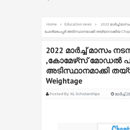
Home
Education news
2022 മാർച്ച് മാ
ചോദ്യപേപ്പർ അടിസ്ഥാനമാക്കി തയ്യാറാക്കിയ Cha
2022 മാർച്ച് മാസം നടന
,കോമേഴ്‌സ് മോഡൽ പര
അടിസ്ഥാനമാക്കി തയ്യ
Weightage
മാർച്ച് 2
Posted By:
KL Scholarships