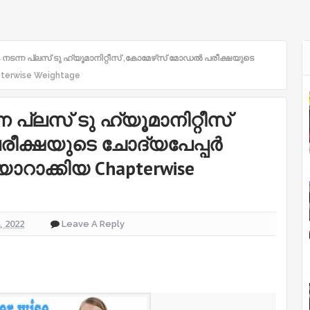
സം നടന്ന പ്ലസ് ടു ഹ്യൂമാനിറ്റീസ് ,കോമേഴ്‌സ് മോഡൽ പരീക്ഷയുടെ
pterwise Weightage
്ന പ്ലസ് ടു ഹ്യൂമാനിറ്റീസ്
ീക്ഷയുടെ ചോദ്യപേപ്പർ
ാറാക്കിയ Chapterwise
8, 2022
Leave A Reply