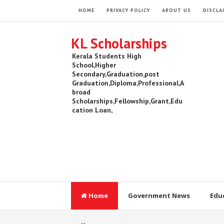
HOME
PRIVACY POLICY
ABOUT US
DISCLA
KL Scholarships
Kerala Students High
School,Higher
Secondary,Graduation,post
Graduation,Diploma,Professional,A
broad
Scholarships,Fellowship,Grant,Edu
cation Loan,
Home
Government News
Edu