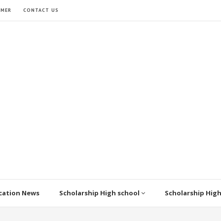
IMER
CONTACT US
cation News
Scholarship High school
Scholarship Hig