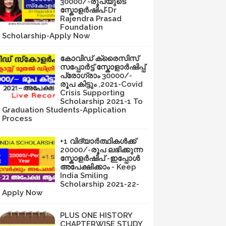
30000/-രൂപയുടെ
സ്കോളർഷിപ്-Dr
Rajendra Prasad
Foundation
Scholarship-Apply Now
കോവിഡ് ക്രൈസിസ്
സപ്പോർട്ട് സ്കോളാർഷിപ്പ്
പ്രോഗ്രാം 30000/-
രൂപ കിട്ടും ,2021-Covid
Crisis Supporting
Scholarship 2021-1 To
Graduation Students-Application
Process
+1 വിദ്യാർത്ഥികൾക്ക്
20000/-രൂപ ലഭിക്കുന്ന
സ്കോളർഷിപ് -ഇപ്പോൾ
അപേക്ഷിക്കാം - Keep
India Smiling
Scholarship 2021-22-
Apply Now
PLUS ONE HISTORY
CHAPTERWISE STUDY