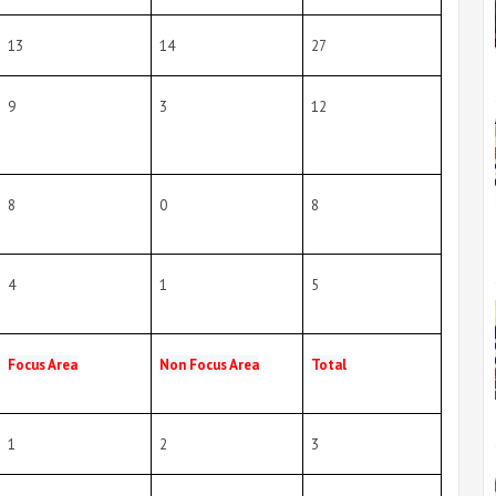
13
14
27
9
3
12
8
0
8
4
1
5
Focus Area
Non Focus Area
Total
1
2
3