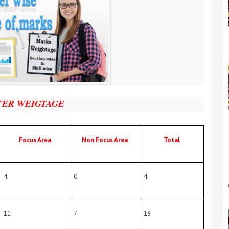
TER WEIGTAGE
Focus Area
Non Focus Area
Total
4
0
4
11
7
18