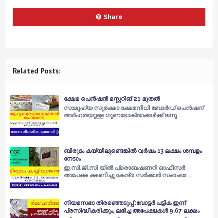
Share
Related Posts:
ക്ഷേമ പെൻഷൻ മസ്റ്ററിങ് 21 മുതൽ
സാമൂഹ്യ സുരക്ഷാ ക്ഷേമനിധി ബോർഡ് പെൻഷന്
അർഹതയുള്ള ഗുണഭോക്താക്കൾക്ക് ജനു…
ബിരുദം കയ്യിലുണ്ടെങ്കിൽ വർഷം 13 ലക്ഷം ശമ്പളം
നേടാം
ഇ.സി.ജി.സി യിൽ പ്രൊബഷണറി ഓഫീസർ
അപേക്ഷ ക്ഷണിച്ചു.കേന്ദ്ര സർക്കാർ സംരംഭമ…
നിയമസഭാ തിരഞ്ഞെടുപ്പ് :വോട്ടർ പട്ടിക ഇന്ന്
പ്രസിദ്ധീകരിക്കും, ലഭിച്ച അപേക്ഷകൾ 9.67 ലക്ഷം