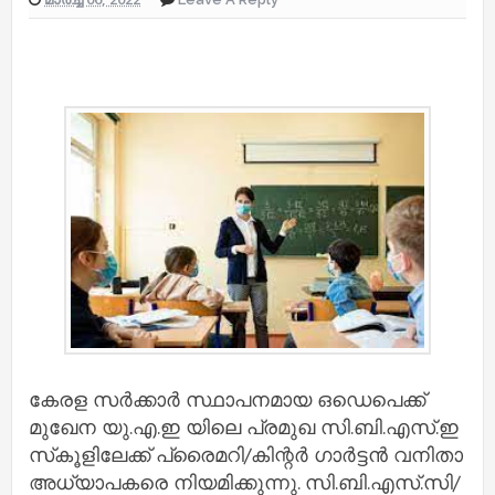
കേരള സർക്കാർ സ്ഥാപനമായ ഒഡെപെക്ക്
മുഖേന യു.എ.ഇ യിലെ പ്രമുഖ സി.ബി.എസ്.ഇ
സ്‌കൂളിലേക്ക് പ്രൈമറി/കിന്റർ ഗാർട്ടൻ വനിതാ
അധ്യാപകരെ നിയമിക്കുന്നു. സി.ബി.എസ്.സി/