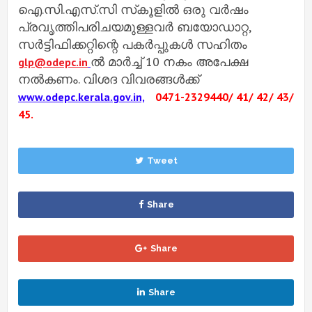
ഐ.സി.എസ്.സി സ്‌കൂളിൽ ഒരു വർഷം
പ്രവൃത്തിപരിചയമുള്ളവർ ബയോഡാറ്റ,
സർട്ടിഫിക്കറ്റിന്റെ പകർപ്പുകൾ സഹിതം
ൽ മാർച്ച് 10 നകം അപേക്ഷ
glp@odepc.in
നൽകണം. വിശദ വിവരങ്ങൾക്ക്
www.odepc.kerala.gov.in,
0471-2329440/ 41/ 42/ 43/
45.
Tweet
Share
Share
Share