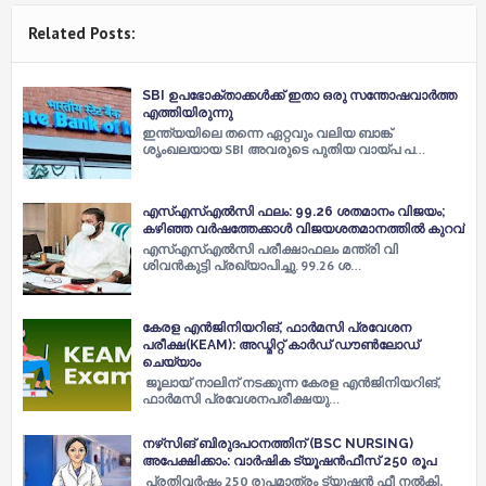
Related Posts:
SBI ഉപഭോക്താക്കള്‍ക്ക് ഇതാ ഒരു സന്തോഷവാര്‍ത്ത
എത്തിയിരുന്നു
ഇന്ത്യയിലെ തന്നെ ഏറ്റവും വലിയ ബാങ്ക്
ശൃംഖലയായ SBI അവരുടെ പുതിയ വായ്പ പ…
എസ്എസ്എല്‍സി ഫലം: 99.26 ശതമാനം വിജയം;
കഴിഞ്ഞ വര്‍ഷത്തേക്കാള്‍ വിജയശതമാനത്തില്‍ കുറവ്
എസ്എസ്എല്‍സി പരീക്ഷാഫലം മന്ത്രി വി
ശിവന്‍കുട്ടി പ്രഖ്യാപിച്ചു. 99.26 ശ…
കേരള എൻജിനിയറിങ്, ഫാർമസി പ്രവേശന
പരീക്ഷ(KEAM): അഡ്മിറ്റ് കാർഡ് ഡൗൺലോഡ്
ചെയ്യാം
ജൂലായ് നാലിന് നടക്കുന്ന കേരള എൻജിനിയറിങ്,
ഫാർമസി പ്രവേശനപരീക്ഷയു…
നഴ്‌സിങ് ബിരുദപഠനത്തിന് (BSC NURSING)
അപേക്ഷിക്കാം: വാര്‍ഷിക ട്യൂഷന്‍ഫീസ് 250 രൂപ
പ്രതിവര്‍ഷം 250 രൂപമാത്രം ട്യൂഷന്‍ ഫീ നല്‍കി,