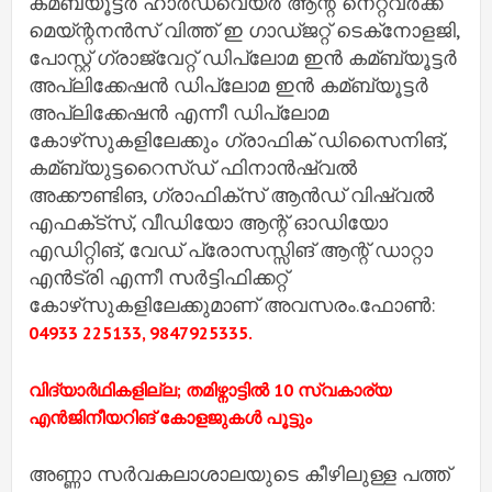
കമ്ബ്യൂട്ടര്‍ ഹാര്‍ഡ്‌വെയര്‍ ആന്റ് നെറ്റ്‌വര്‍ക്ക്
മെയ്ന്റനന്‍സ് വിത്ത് ഇ ഗാഡ്ജറ്റ് ടെക്‌നോളജി,
പോസ്റ്റ് ഗ്രാജ്വേറ്റ് ഡിപ്ലോമ ഇന്‍ കമ്ബ്യൂട്ടര്‍
അപ്ലിക്കേഷന്‍ ഡിപ്ലോമ ഇന്‍ കമ്ബ്യൂട്ടര്‍
അപ്ലിക്കേഷന്‍ എന്നീ ഡിപ്ലോമ
കോഴ്‌സുകളിലേക്കും ഗ്രാഫിക് ഡിസൈനിങ്,
കമ്ബ്യുട്ടറൈസ്ഡ് ഫിനാന്‍ഷ്വല്‍
അക്കൗണ്ടിങ, ഗ്രാഫിക്‌സ് ആന്‍ഡ് വിഷ്വല്‍
എഫക്‌ട്‌സ്, വീഡിയോ ആന്റ് ഓഡിയോ
എഡിറ്റിങ്, വേഡ് പ്രോസസ്സിങ് ആന്റ് ഡാറ്റാ
എന്‍ട്രി എന്നീ സര്‍ട്ടിഫിക്കറ്റ്
കോഴ്‌സുകളിലേക്കുമാണ് അവസരം.ഫോണ്‍:
04933 225133, 9847925335.
വിദ്യാര്‍ഥികളില്ല; തമിഴ്നാട്ടില്‍ 10 സ്വകാര്യ
എന്‍ജിനീയറിങ് കോളജുകള്‍ പൂട്ടും
അണ്ണാ സര്‍വകലാശാലയുടെ കീഴിലുള്ള പത്ത്