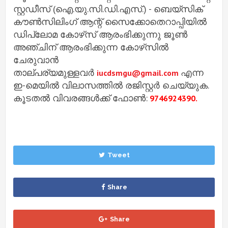
സ്റ്റഡീസ് (ഐ.യു.സി.ഡി.എസ്.) - ബെയ്‌സിക്
കൗൺസിലിംഗ് ആന്റ് സൈക്കോതെറാപ്പിയിൽ
ഡിപ്ലോമ കോഴ്‌സ് ആരംഭിക്കുന്നു ജൂൺ
അഞ്ചിന് ആരംഭിക്കുന്ന കോഴ്‌സിൽ
ചേരുവാൻ
താല്പര്യമുള്ളവർ
എന്ന
iucdsmgu@gmail.com
ഇ-മെയിൽ വിലാസത്തിൽ രജിസ്റ്റർ ചെയ്യുക.
കൂടതൽ വിവരങ്ങൾക്ക് ഫോൺ:
9746924390.
Tweet
Share
Share