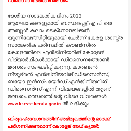
ഡിസൈനത്തോൺ മത്സരം
ദേശീയ സാങ്കേതിക ദിനം 2022
ആഘോഷങ്ങളുമായി ബന്ധപ്പെട്ട് എ പി ജെ
അബ്ദുൾ കലാം ടെക്‌നോളജിക്കൽ
യൂണിവേഴ്‌സിറ്റിയുമായി ചേർന്ന് കേരള ശാസ്ത്ര
സാങ്കേതിക പരിസ്ഥിതി കൗൺസിൽ
കേരളത്തിലെ എൻജിനീയറിങ് കോളേജ്
വിദ്യാർഥികൾക്കായി ഡിസൈനത്തോൺ
മത്സരം സംഘടിപ്പിക്കുന്നു. കാർബൺ
ന്യൂട്രൽ എൻജിനീയറിങ് ഡിസൈൻസ്,
ബയോ ഇൻസ്പയേർഡ് എൻജിനീയറിങ്
ഡിസൈൻസ് എന്നീ വിഷയങ്ങളിൽ ആണ്
മത്സരം. മത്സരത്തിന്റെ വിശദ വിവരങ്ങൾ
ൽ ലഭിക്കും.
www.kscste.kerala.gov.in
ബിരുദപ്രവേശനത്തിന് അഭിമുഖത്തിന്റെ മാർക്ക്
പരിഗണിക്കണമെന്ന് കോളേജ് അധികൃതർ;