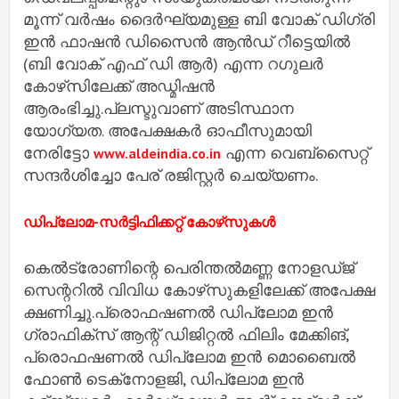
മൂന്ന് വര്‍ഷം ദൈര്‍ഘ്യമുള്ള ബി വോക് ഡിഗ്രി
ഇന്‍ ഫാഷന്‍ ഡിസൈന്‍ ആന്‍ഡ് റീട്ടെയില്‍
(ബി വോക് എഫ് ഡി ആര്‍) എന്ന റഗുലര്‍
കോഴ്‌സിലേക്ക് അഡ്മിഷന്‍
ആരംഭിച്ചു.പ്ലസ്ടുവാണ് അടിസ്ഥാന
യോഗ്യത. അപേക്ഷകര്‍ ഓഫീസുമായി
നേരിട്ടോ
എന്ന വെബ്‌സൈറ്റ്
www.aldeindia.co.in
സന്ദര്‍ശിച്ചോ പേര് രജിസ്റ്റര്‍ ചെയ്യണം.
ഡിപ്ലോമ-സര്‍ട്ടിഫിക്കറ്റ് കോഴ്‌സുകള്‍
കെല്‍ട്രോണിന്റെ പെരിന്തല്‍മണ്ണ നോളഡ്ജ്
സെന്ററില്‍ വിവിധ കോഴ്‌സുകളിലേക്ക് അപേക്ഷ
ക്ഷണിച്ചു.പ്രൊഫഷണല്‍ ഡിപ്ലോമ ഇന്‍
ഗ്രാഫിക്‌സ് ആന്റ് ഡിജിറ്റല്‍ ഫിലിം മേക്കിങ്,
പ്രൊഫഷണല്‍ ഡിപ്ലോമ ഇന്‍ മൊബൈല്‍
ഫോണ്‍ ടെക്‌നോളജി, ഡിപ്ലോമ ഇന്‍