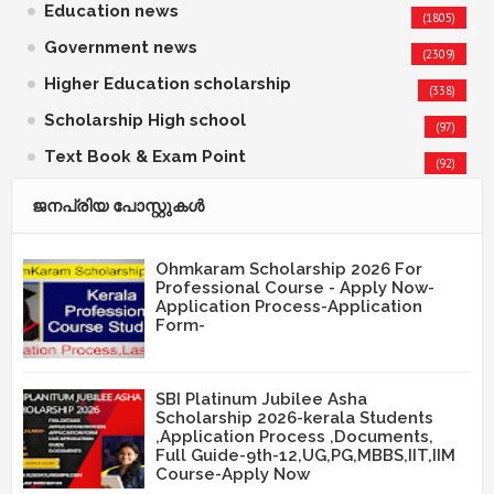
Education news
(1805)
Government news
(2309)
Higher Education scholarship
(338)
Scholarship High school
(97)
Text Book & Exam Point
(92)
ജനപ്രിയ പോസ്റ്റുകള്‍‌
Ohmkaram Scholarship 2026 For
Professional Course - Apply Now-
Application Process-Application
Form-
SBI Platinum Jubilee Asha
Scholarship 2026-kerala Students
,Application Process ,Documents,
Full Guide-9th-12,UG,PG,MBBS,IIT,IIM
Course-Apply Now