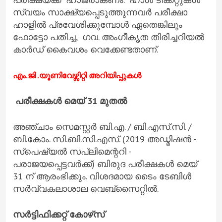
സ്വയം സാക്ഷ്യപ്പെടുത്തുന്നവർ പരീക്ഷാ
ഹാളിൽ പ്രവേശിക്കുമ്പോൾ ഏതെങ്കിലും
ഫോട്ടോ പതിച്ച, ഗവ. അംഗീകൃത തിരിച്ചറിയൽ
കാർഡ് കൈവശം വെക്കേണ്ടതാണ്.
എം.ജി .യൂണിവേഴ്സിറ്റി അറിയിപ്പുകൾ
പരീക്ഷകൾ മെയ് 31 മുതൽ
അഞ്ചാം സെമസ്റ്റർ ബി.എ. / ബി.എസ്.സി. /
ബി.കോം. സി.ബി.സി.എസ്. (2019 അഡ്മിഷൻ -
സ്‌പെഷ്യൽ സപ്ലിമെന്ററി -
പരാജയപ്പെട്ടവർക്ക്) ബിരുദ പരീക്ഷകൾ മെയ്
31 ന് ആരംഭിക്കും. വിശദമായ ടൈം ടേബിൾ
സർവ്വകലാശാല വെബ്‌സൈറ്റിൽ.
സർട്ടിഫിക്കറ്റ് കോഴ്‌സ്