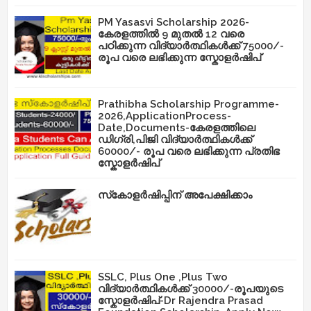
PM Yasasvi Scholarship 2026-
കേരളത്തിൽ 9 മുതൽ 12 വരെ
പഠിക്കുന്ന വിദ്യാർത്ഥികൾക്ക് 75000/-
രൂപ വരെ ലഭിക്കുന്ന സ്കോളർഷിപ്
Prathibha Scholarship Programme-
2026,ApplicationProcess-
Date,Documents-കേരളത്തിലെ
ഡിഗ്രി,പിജി വിദ്യാർത്ഥികൾക്ക്
60000/- രൂപ വരെ ലഭിക്കുന്ന പ്രതിഭ
സ്കോളർഷിപ്
സ്‌കോളർഷിപ്പിന് അപേക്ഷിക്കാം
SSLC, Plus One ,Plus Two
വിദ്യാർത്ഥികൾക്ക് 30000/-രൂപയുടെ
സ്കോളർഷിപ്-Dr Rajendra Prasad