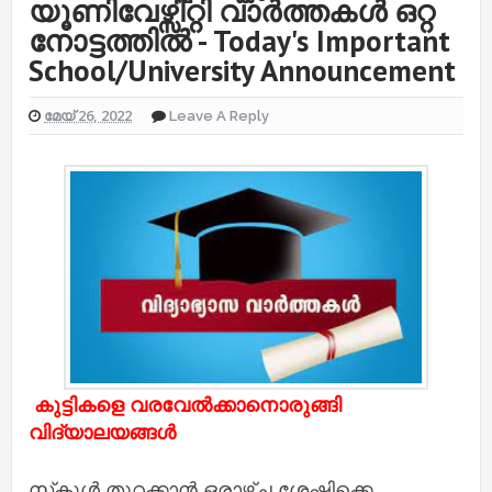
യൂണിവേഴ്സിറ്റി വാർത്തകൾ ഒറ്റ
നോട്ടത്തിൽ - Today's Important
School/University Announcement
മേയ് 26, 2022
Leave A Reply
കുട്ടികളെ വരവേല്‍ക്കാനൊരുങ്ങി
വിദ്യാലയങ്ങള്‍
സ്‌കൂള്‍ തുറക്കാന്‍ ഒരാഴ്ച ശേഷിക്കെ