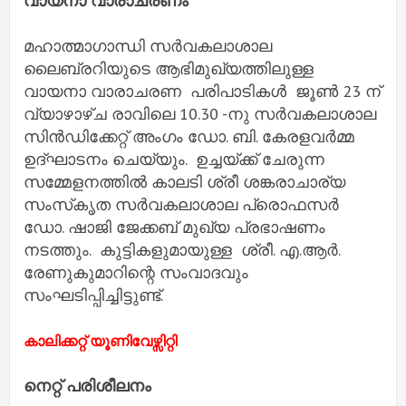
വായനാ വാരാചരണം
മഹാത്മാഗാന്ധി സർവകലാശാല
ലൈബ്രറിയുടെ ആഭിമുഖ്യത്തിലുള്ള
വായനാ വാരാചരണ പരിപാടികൾ ജൂൺ 23 ന്
വ്യാഴാഴ്ച രാവിലെ 10.30 -നു സർവകലാശാല
സിൻഡിക്കേറ്റ് അംഗം ഡോ. ബി. കേരളവർമ്മ
ഉദ്ഘാടനം ചെയ്യും. ഉച്ചയ്ക്ക് ചേരുന്ന
സമ്മേളനത്തിൽ കാലടി ശ്രീ ശങ്കരാചാര്യ
സംസ്‌കൃത സർവകലാശാല പ്രൊഫസർ
ഡോ. ഷാജി ജേക്കബ് മുഖ്യ പ്രഭാഷണം
നടത്തും. കുട്ടികളുമായുള്ള ശ്രീ. എ.ആർ.
രേണുകുമാറിന്റെ സംവാദവും
സംഘടിപ്പിച്ചിട്ടുണ്ട്.
കാലിക്കറ്റ് യൂണിവേഴ്സിറ്റി
നെറ്റ് പരിശീലനം