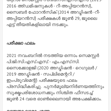
2016 അ്ഡമിഷനുകൾ - റീ-അപ്പിയറൻസ്),
സൈബർ ഫോറൻസിക് (2014 അഡ്മിഷൻ -റീ-
അപ്പിയറൻസ്) പരീക്ഷകൾ ജൂൺ 29, ജൂലൈ
എട്ട് തീയതികളിലായി നടക്കും.
പരീക്ഷാ ഫലം
2021 നവംബറിൽ നടത്തിയ ഒന്നാം സെമസ്റ്റർ
പി.ജി.സി.എസ്.എസ്. - എം.എസ്.സി.
സൈക്കോളജി (2020 അഡ്മിഷൻ - റെഗുലർ /
2019 അഡ്മിഷൻ - സപ്ലിമെന്ററി /
ഇംപ്രൂവ്‌മെന്റ്) പരീക്ഷയുടെ ഫലം
പ്രസിദ്ധീകരിച്ചു. പുനർമൂല്യനിർണയത്തിനും
സൂക്ഷ്മപരിശോധനക്കും നിശ്ചിത ഫീസടച്ച്
ജൂൺ 24 വരെ ഓൺലൈനായി അപേക്ഷിക്കാം.