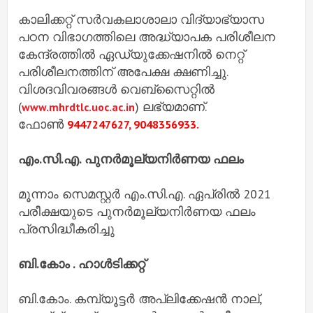
കാലിക്കറ്റ് സര്‍വകലാശാലാ വിദ്യാഭ്യാസ
പഠന വിഭാഗത്തിലെ അദ്ധ്യാപക പരിശീലന
കേന്ദ്രത്തില്‍ ഏഡ്യുക്കേഷനില്‍ നെറ്റ്
പരിശീലനത്തിന് അപേക്ഷ ക്ഷണിച്ചു.
വിശദവിവരങ്ങള്‍ വെബ്‌സൈറ്റില്‍
(
) ലഭ്യമാണ്.
www.mhrdtlc.uoc.ac.in
ഫോണ്‍
9447247627, 9048356933.
എം.സി.എ. പുനര്‍മൂല്യനിര്‍ണയ ഫലം
മൂന്നാം സെമസ്റ്റര്‍ എം.സി.എ. ഏപ്രില്‍ 2021
പരീക്ഷയുടെ പുനര്‍മൂല്യനിര്‍ണയ ഫലം
പ്രസിദ്ധീകരിച്ചു
ബി.കോം . ഹാള്‍ടിക്കറ്റ്
ബി.കോം. കമ്പ്യൂട്ടര്‍ അപ്ലിക്കേഷന്‍ നാല്,