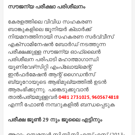
സൗജന്യ പരീക്ഷാ പരിശീലനം
കേരളത്തിലെ വിവിധ സഹകരണ
ബാങ്കുകളിലെ ജൂനിയർ ക്ലാർക്ക്
നിയമനത്തിനായി സഹകരണ സർവ്വീസ്
എക്‌സാമിനേഷൻ ബോർഡ് നടത്തുന്ന
പരീക്ഷക്കുള്ള സൗജന്യ ഓഫ്‌ലൈൻ
പരിശീലന പരിപാടി മഹാത്മാഗാന്ധി
യൂണിവേഴ്‌സിറ്റി എംപ്ലോയ്‌മെന്റ്
ഇൻഫർമേഷൻ ആന്റ് ഗൈഡൻസ്
ബ്യൂറോയുടെ ആഭിമുഖ്യത്തിൽ ഉടൻ
ആരംഭിക്കുന്നു. പങ്കെടുക്കുവാൻ
താൽപര്യമുള്ളവർ
0481 2731025, 9605674818
എന്നീ ഫോൺ നമ്പറുകളിൽ ബന്ധപ്പെടുക
പരീക്ഷ ജൂൺ 29 നും ജൂലൈ എട്ടിനും
ആറാം സെമസ്റ്റർ സി.ബി.സി.എസ്.എസ്. (2013-