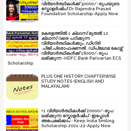
വിദ്യാർത്ഥികൾക്ക് 30000/-രൂപയുടെ
സ്കോളർഷിപ്-Dr Rajendra Prasad
Foundation Scholarship-Apply Now
കേരളത്തിൽ 1 ക്ലാസ് മുതൽ 12
ക്ലാസ് വരെ പഠിക്കുന്ന
വിദ്യാർത്ഥികൾക്കും ,ഡിഗ്രി
,പിജി,പ്രൊഫഷണൽ ,ഡിപ്ലോമ കോഴ്സ്
വിദ്യാർത്ഥികൾക്ക് 18000/-രൂപ
ലഭിക്കുന്ന -HDFC Bank Parivartan ECS
Scholarship
PLUS ONE HISTORY CHAPTERWISE
STUDY NOTES (ENGLISH AND
MALAYALAM)
+1 വിദ്യാർത്ഥികൾക്ക് 20000/-രൂപ
ലഭിക്കുന്ന സ്കോളർഷിപ് -ഇപ്പോൾ
അപേക്ഷിക്കാം - Keep India Smiling
Scholarship 2021-22-Apply Now