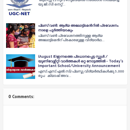
യു.ജി.സി നെറ്റ്…
പ്ലസ് വണ്‍: ആദ്യ അലോട്ട്മെന്‍റില്‍ പ്രവേശനം
നാളെ പൂര്‍ത്തിയാകും
പ്ലസ് വണ്‍ പ്രവേശനത്തിനുള്ള ആദ്യ
അലോട്ട്മെന്‍റ് പ്രകാരമുള്ള വിദ്യാര്‍ഥ…
(August 8)ഇന്നത്തെ പ്രധാനപ്പെട്ട സ്കൂൾ /
യൂണിവേഴ്സിറ്റി വാർത്തകൾ ഒറ്റ നോട്ടത്തിൽ - Today's
Important School/University Announcement
എസ്.എസ്.എൽ.സി/പ്ലസ്ടു വിദ്യർത്ഥികൾക്കു 5,000
രൂപ ക്യാഷ് അവ…
0 Comments: