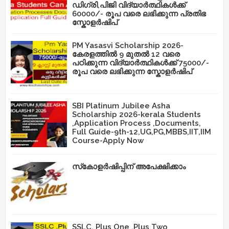
ഡിഗ്രി,പിജി വിദ്യാർത്ഥികൾക്ക്
60000/- രൂപ വരെ ലഭിക്കുന്ന പ്രതിഭ
സ്കോളർഷിപ്
PM Yasasvi Scholarship 2026-
കേരളത്തിൽ 9 മുതൽ 12 വരെ
പഠിക്കുന്ന വിദ്യാർത്ഥികൾക്ക് 75000/-
രൂപ വരെ ലഭിക്കുന്ന സ്കോളർഷിപ്
SBI Platinum Jubilee Asha
Scholarship 2026-kerala Students
,Application Process ,Documents,
Full Guide-9th-12,UG,PG,MBBS,IIT,IIM
Course-Apply Now
സ്‌കോളർഷിപ്പിന് അപേക്ഷിക്കാം
SSLC, Plus One ,Plus Two