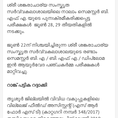
ശ്രീ ശങ്കരാചാര്യ സംസ്കൃത
സർവ്വകലാശാലയിലെ നാലാം സെമസ്റ്റർ ബി.
എഫ്. എ. യുടെ പുനഃക്രമീകരിക്കപ്പെട്ട
പരീക്ഷകൾ ജൂൺ 28, 29 തീയതികളിൽ
നടക്കും.
ജൂൺ 22ന് നിശ്ചയിച്ചിരുന്ന ശ്രീ ശങ്കരാചാര്യ
സംസ്കൃത സർവ്വകലാശാലയുടെ രണ്ടാം
സെമസ്റ്റർ ബി. എ. / ബി. എഫ്. എ. / ഡിപ്ലോമ
ഇൻ ആയുർവേദ പഞ്ചകർമ്മ പരീക്ഷകൾ
മാറ്റിവച്ചു.
റാങ്ക് പട്ടിക റദ്ദാക്കി
തൃശൂര്‍ ജില്ലയില്‍ വിവിധ വകുപ്പുകളിലെ
വില്ലേജ് ഫീല്‍ഡ് അസിസ്റ്റന്റ് (എസ് ആര്‍
ഫോര്‍ എസ് ടി) (കാറ്റഗറി നമ്പര്‍ 348/2017)