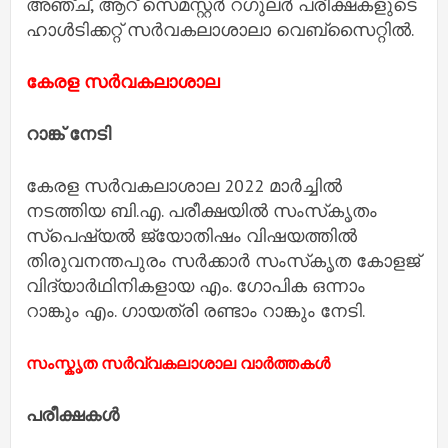
അഞ്ച്, ആറ് സെമസ്റ്റര്‍ റഗുലര്‍ പരീക്ഷകളുടെ
ഹാള്‍ടിക്കറ്റ് സര്‍വകലാശാലാ വെബ്‌സൈറ്റില്‍.
കേരള സർവകലാശാല
റാങ്ക് നേടി
കേരള സർവകലാശാല 2022 മാർച്ചിൽ
നടത്തിയ ബി.എ. പരീക്ഷയിൽ സംസ്‌കൃതം
സ്പെഷ്യൽ ജ്യോതിഷം വിഷയത്തിൽ
തിരുവനന്തപുരം സർക്കാർ സംസ്‌കൃത കോളജ്
വിദ്യാർഥിനികളായ എം. ഗോപിക ഒന്നാം
റാങ്കും എം. ഗായത്രി രണ്ടാം റാങ്കും നേടി.
സംസ്കൃത സർവ്വകലാശാല വാർത്തകൾ
പരീക്ഷകൾ