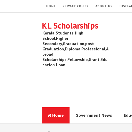
HOME
PRIVACY POLICY
ABOUT US
DISCLA
KL Scholarships
Kerala Students High
School,Higher
Secondary,Graduation,post
Graduation,Diploma,Professional,A
broad
Scholarships,Fellowship,Grant,Edu
cation Loan,
Home
Government News
Edu