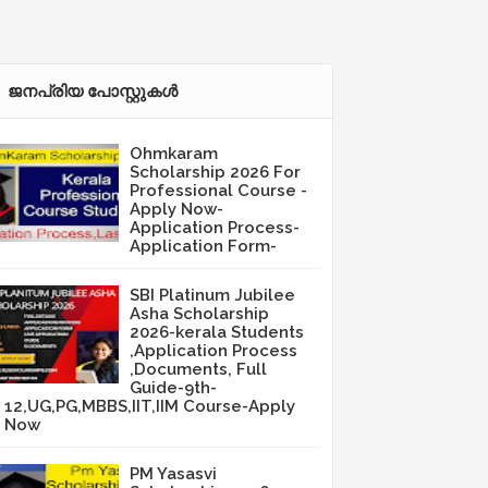
ജനപ്രിയ പോസ്റ്റുകള്‍‌
Ohmkaram
Scholarship 2026 For
Professional Course -
Apply Now-
Application Process-
Application Form-
SBI Platinum Jubilee
Asha Scholarship
2026-kerala Students
,Application Process
,Documents, Full
Guide-9th-
12,UG,PG,MBBS,IIT,IIM Course-Apply
Now
PM Yasasvi