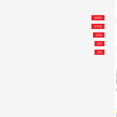
(1805)
(2309)
(338)
(97)
(92)