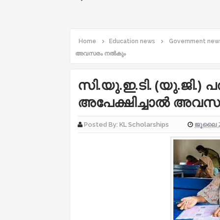
Home
Education news
Government new
അവസരം നൽകും
സി.യു.ഇ.ടി. (യു.ജി.) പ
അപേക്ഷിച്ചാൽ അവസ
ജൂലൈ 2
Posted By:
KL Scholarships