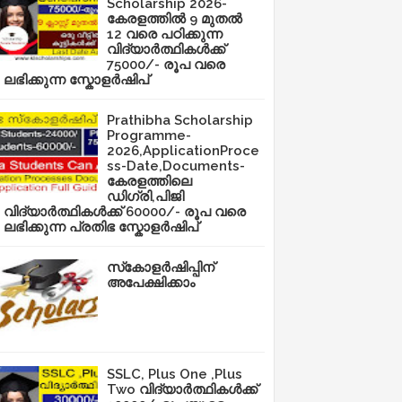
Scholarship 2026-
കേരളത്തിൽ 9 മുതൽ
12 വരെ പഠിക്കുന്ന
വിദ്യാർത്ഥികൾക്ക്
75000/- രൂപ വരെ
ലഭിക്കുന്ന സ്കോളർഷിപ്
Prathibha Scholarship
Programme-
2026,ApplicationProce
ss-Date,Documents-
കേരളത്തിലെ
ഡിഗ്രി,പിജി
വിദ്യാർത്ഥികൾക്ക് 60000/- രൂപ വരെ
ലഭിക്കുന്ന പ്രതിഭ സ്കോളർഷിപ്
സ്‌കോളർഷിപ്പിന്
അപേക്ഷിക്കാം
SSLC, Plus One ,Plus
Two വിദ്യാർത്ഥികൾക്ക്