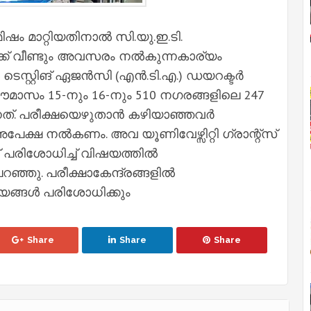
ഷം മാറ്റിയതിനാൽ സി.യു.ഇ.ടി.
ക് വീണ്ടും അവസരം നൽകുന്നകാര്യം
്റ്റിങ് ഏജൻസി (എൻ.ടി.എ.) ഡയറക്ടർ
ാസം 15-നും 16-നും 510 നഗരങ്ങളിലെ 247
ന്നത്. പരീക്ഷയെഴുതാൻ കഴിയാഞ്ഞവർ
അപേക്ഷ നൽകണം. അവ യൂണിവേഴ്സിറ്റി ഗ്രാന്റ്സ്
ന് പരിശോധിച്ച് വിഷയത്തിൽ
റഞ്ഞു. പരീക്ഷാകേന്ദ്രങ്ങളിൽ
്യങ്ങൾ പരിശോധിക്കും
Share
Share
Share