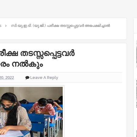
s
സി.യു.ഇ.ടി. (യു.ജി.) പരീക്ഷ തടസ്സപ്പെട്ടവർ അപേക്ഷിച്ചാൽ
രീക്ഷ തടസ്സപ്പെട്ടവർ
രം നൽകും
0, 2022
Leave A Reply