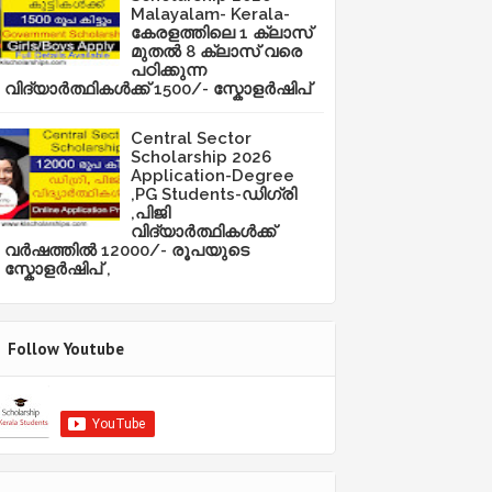
Malayalam- Kerala-
കേരളത്തിലെ 1 ക്ലാസ്
മുതൽ 8 ക്ലാസ് വരെ
പഠിക്കുന്ന
വിദ്യാർത്ഥികൾക്ക് 1500/- സ്കോളർഷിപ്
Central Sector
Scholarship 2026
Application-Degree
,PG Students-ഡിഗ്രി
,പിജി
വിദ്യാർത്ഥികൾക്ക്
വർഷത്തിൽ 12000/- രൂപയുടെ
സ്കോളർഷിപ് ,
Follow Youtube