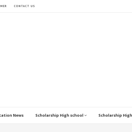
IMER
CONTACT US
cation News
Scholarship High school
Scholarship Hig