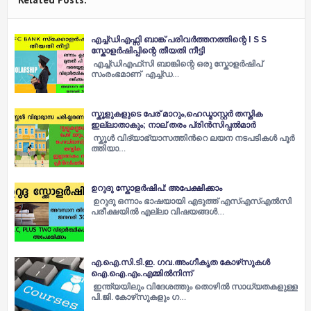
എച്ച്ഡിഎഫ്സി ബാങ്ക് പരിവർത്തനത്തിന്റെ I S S
സ്കോളർഷിപ്പിന്റെ തീയതി നീട്ടി
എച്ച്‌ഡിഎഫ്‌സി ബാങ്കിന്റെ ഒരു സ്കോളർഷിപ്
സംരംഭമാണ് എച്ച്‌ഡ…
സ്കൂളുകളുടെ പേര് മാറും,ഹെഡ്മാസ്റ്റര്‍ തസ്തിക
ഇല്ലാതാകും; നാല് തരം പ്രിൻസിപ്പല്‍മാര്‍
സ്കൂ​ൾ വി​ദ്യാ​ഭ്യാ​സ​ത്തി​ന്‍റെ ല​യ​ന ന​ട​പ​ടി​ക​ൾ പൂ​ർ​
ത്തി​യാ…
ഉറുദു സ്കോളർഷിപ്: അപേക്ഷിക്കാം
ഉറുദു ഒന്നാം ഭാഷയായി എടുത്ത് എസ്എസ്എൽസി
പരീക്ഷയിൽ എല്ലാ വിഷയങ്ങൾ…
എ.ഐ.സി.ടി.ഇ. ഗവ.അംഗീകൃത കോഴ്‌സുകള്‍
ഐ.ഐ.എം.എമ്മില്‍നിന്ന്‌
ഇന്ത്യയിലും വിദേശത്തും തൊഴില്‍ സാധ്യതകളുള്ള
പി.ജി. കോഴ്‌സുകളും ഗ…