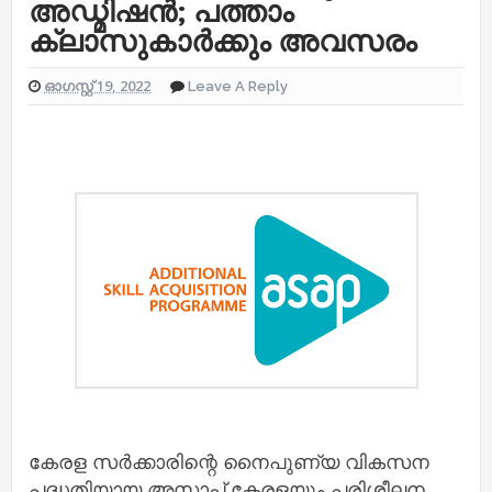
അഡ്മിഷൻ; പത്താം
ക്ലാസുകാർക്കും അവസരം
ഓഗസ്റ്റ് 19, 2022
Leave A Reply
കേരള സർക്കാരിന്റെ നൈപുണ്യ വികസന
പദ്ധതിയായ അസാപ് കേരളയും പരിശീലന