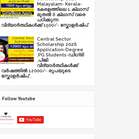
Malayalam- Kerala-
കേരളത്തിലെ 1 ക്ലാസ്
മുതൽ 8 ക്ലാസ് വരെ
പഠിക്കുന്ന
വിദ്യാർത്ഥികൾക്ക് 1500/- സ്കോളർഷിപ്
Central Sector
Scholarship 2026
Application-Degree
,PG Students-ഡിഗ്രി
,പിജി
വിദ്യാർത്ഥികൾക്ക്
വർഷത്തിൽ 12000/- രൂപയുടെ
സ്കോളർഷിപ് ,
Follow Youtube