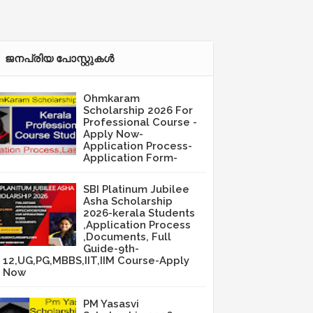
ജനപ്രിയ പോസ്റ്റുകള്‍‌
Ohmkaram
Scholarship 2026 For
Professional Course -
Apply Now-
Application Process-
Application Form-
SBI Platinum Jubilee
Asha Scholarship
2026-kerala Students
,Application Process
,Documents, Full
Guide-9th-
12,UG,PG,MBBS,IIT,IIM Course-Apply
Now
PM Yasasvi