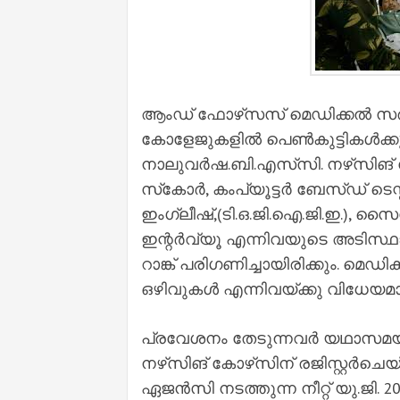
ആംഡ് ഫോഴ്‌സസ് മെഡിക്കല്‍ സര്
കോളേജുകളില്‍ പെണ്‍കുട്ടികള്‍ക്
നാലുവര്‍ഷ.ബി.എസ്‌സി. നഴ്‌സിങ് 
സ്‌കോര്‍, കംപ്യൂട്ടര്‍ ബേസ്ഡ് ടെസ
ഇംഗ്ലീഷ്,(ടി.ഒ.ജി.ഐ.ജി.ഇ.), സൈക്ക
ഇന്റര്‍വ്യൂ എന്നിവയുടെ അടിസ്ഥാന
റാങ്ക് പരിഗണിച്ചായിരിക്കും. മെഡ
ഒഴിവുകള്‍ എന്നിവയ്ക്കു വിധേയമാ
പ്രവേശനം തേടുന്നവര്‍ യഥാസമ
നഴ്‌സിങ് കോഴ്‌സിന് രജിസ്റ്റര്‍ചെയ
ഏജന്‍സി നടത്തുന്ന നീറ്റ് യു.ജി.