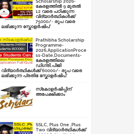
Scholarship 2026-
കേരളത്തിൽ 9 മുതൽ
12 വരെ പഠിക്കുന്ന
വിദ്യാർത്ഥികൾക്ക്
75000/- രൂപ വരെ
ലഭിക്കുന്ന സ്കോളർഷിപ്
Prathibha Scholarship
Programme-
2026,ApplicationProce
ss-Date,Documents-
കേരളത്തിലെ
ഡിഗ്രി,പിജി
വിദ്യാർത്ഥികൾക്ക് 60000/- രൂപ വരെ
ലഭിക്കുന്ന പ്രതിഭ സ്കോളർഷിപ്
സ്‌കോളർഷിപ്പിന്
അപേക്ഷിക്കാം
SSLC, Plus One ,Plus
Two വിദ്യാർത്ഥികൾക്ക്