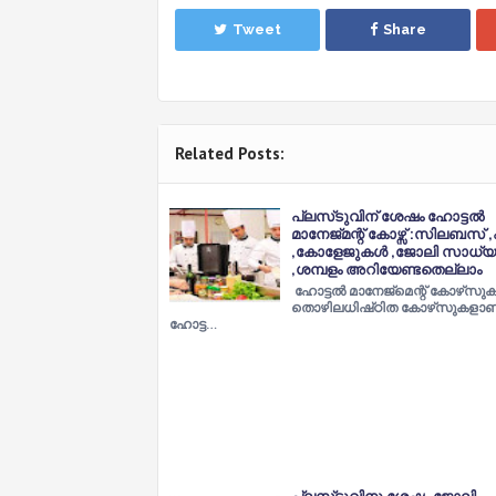
Tweet
Share
Related Posts:
പ്ലസ്‌ടുവിന് ശേഷം ഹോട്ടൽ
മാനേജ്‌മന്റ് കോഴ്സ് :സിലബസ് 
,കോളേജുകൾ ,ജോലി സാധ്
,ശമ്പളം അറിയേണ്ടതെല്ലാം
ഹോട്ടൽ മാനേജ്‌മെന്റ് കോഴ്‌സു
തൊഴിലധിഷ്‌ഠിത കോഴ്‌സുകളാണ
ഹോട്ട…