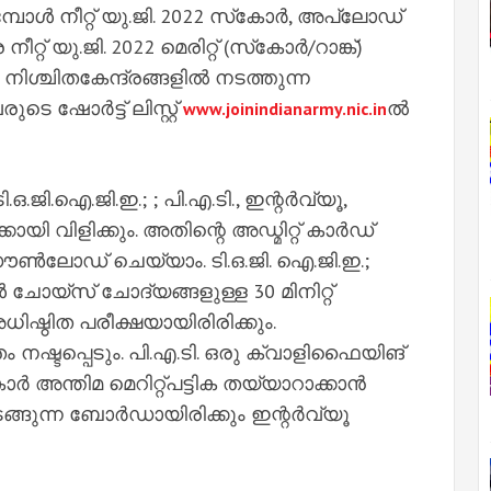
ള്‍ നീറ്റ് യു.ജി. 2022 സ്‌കോര്‍, അപ്‌ലോഡ്
് യു.ജി. 2022 മെരിറ്റ് (സ്‌കോര്‍/റാങ്ക്)
ും. നിശ്ചിതകേന്ദ്രങ്ങളില്‍ നടത്തുന്ന
െ ഷോര്‍ട്ട് ലിസ്റ്റ്
ല്‍
www.joinindianarmy.nic.in
ടി.ഒ.ജി.ഐ.ജി.ഇ.; ; പി.എ.ടി., ഇന്റര്‍വ്യൂ,
ി വിളിക്കും. അതിന്റെ അഡ്മിറ്റ് കാര്‍ഡ്
ഡൗണ്‍ലോഡ് ചെയ്യാം. ടി.ഒ.ജി. ഐ.ജി.ഇ.;
പിള്‍ ചോയ്‌സ് ചോദ്യങ്ങളുള്ള 30 മിനിറ്റ്
ധിഷ്ഠിത പരീക്ഷയായിരിരിക്കും.
തം നഷ്ടപ്പെടും. പി.എ.ടി. ഒരു ക്വാളിഫൈയിങ്
്‍ അന്തിമ മെറിറ്റ്പട്ടിക തയ്യാറാക്കാന്‍
ങുന്ന ബോര്‍ഡായിരിക്കും ഇന്റര്‍വ്യൂ