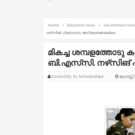
Home
Education news
Government new
നഴ്‌സിങ് പ്രവേശനം അറിയേണ്ടതെല്ലാം
മികച്ച ശമ്പളത്തോടു കൂട
ബി.എസ്‌സി. നഴ്‌സിങ
ഓഗസ്റ്റ് 
Posted By:
KL Scholarships