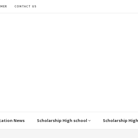
IMER
CONTACT US
cation News
Scholarship High school
Scholarship Hig