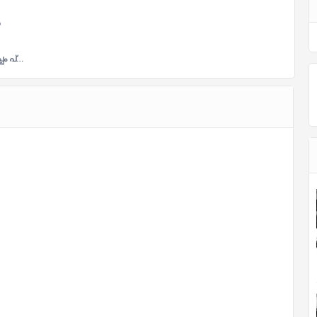
്പം പ്…