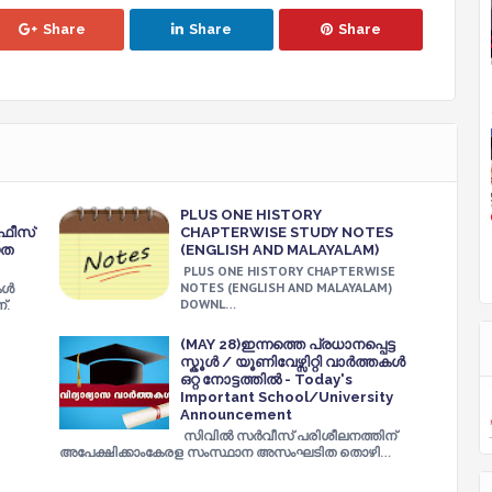
Share
Share
Share
PLUS ONE HISTORY
,ഫീസ്
CHAPTERWISE STUDY NOTES
യത
(ENGLISH AND MALAYALAM)
PLUS ONE HISTORY CHAPTERWISE
NOTES (ENGLISH AND MALAYALAM)
കൾ
DOWNL…
്.
(MAY 28)ഇന്നത്തെ പ്രധാനപ്പെട്ട
സ്കൂൾ / യൂണിവേഴ്സിറ്റി വാർത്തകൾ
ഒറ്റ നോട്ടത്തിൽ - Today's
Important School/University
Announcement
സിവിൽ സർവീസ് പരിശീലനത്തിന്
അപേക്ഷിക്കാംകേരള സംസ്ഥാന അസംഘടിത തൊഴി…