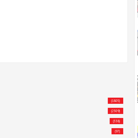
(1805)
(2309)
(338)
(97)