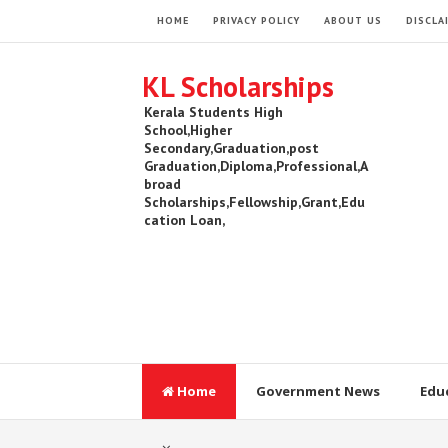
HOME
PRIVACY POLICY
ABOUT US
DISCLA
KL Scholarships
Kerala Students High
School,Higher
Secondary,Graduation,post
Graduation,Diploma,Professional,A
broad
Scholarships,Fellowship,Grant,Edu
cation Loan,
Home
Government News
Edu