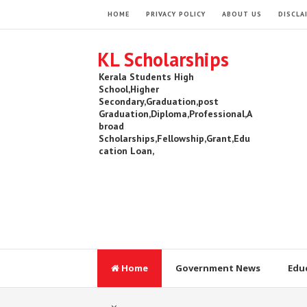
HOME
PRIVACY POLICY
ABOUT US
DISCLA
KL Scholarships
Kerala Students High
School,Higher
Secondary,Graduation,post
Graduation,Diploma,Professional,A
broad
Scholarships,Fellowship,Grant,Edu
cation Loan,
Home
Government News
Edu