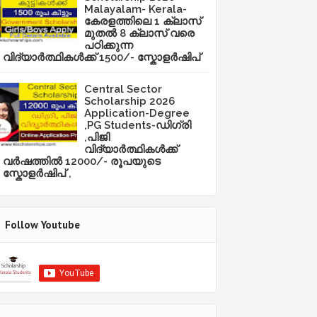
Malayalam- Kerala-
കേരളത്തിലെ 1 ക്ലാസ്
മുതൽ 8 ക്ലാസ് വരെ
പഠിക്കുന്ന
വിദ്യാർത്ഥികൾക്ക് 1500/- സ്കോളർഷിപ്
Central Sector
Scholarship 2026
Application-Degree
,PG Students-ഡിഗ്രി
,പിജി
വിദ്യാർത്ഥികൾക്ക്
വർഷത്തിൽ 12000/- രൂപയുടെ
സ്കോളർഷിപ് ,
Follow Youtube