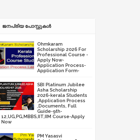
ജനപ്രിയ പോസ്റ്റുകള്‍‌
Ohmkaram
Scholarship 2026 For
Professional Course -
Apply Now-
Application Process-
Application Form-
SBI Platinum Jubilee
Asha Scholarship
2026-kerala Students
,Application Process
,Documents, Full
Guide-9th-
12,UG,PG,MBBS,IIT,IIM Course-Apply
Now
PM Yasasvi