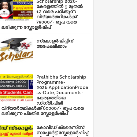
Scholarship 2026-
കേരളത്തിൽ 9 മുതൽ
12 വരെ പഠിക്കുന്ന
വിദ്യാർത്ഥികൾക്ക്
75000/- രൂപ വരെ
ലഭിക്കുന്ന സ്കോളർഷിപ്
സ്‌കോളർഷിപ്പിന്
അപേക്ഷിക്കാം
Prathibha Scholarship
Programme-
2026,ApplicationProce
ss-Date,Documents-
കേരളത്തിലെ
ഡിഗ്രി,പിജി
വിദ്യാർത്ഥികൾക്ക് 60000/- രൂപ വരെ
ലഭിക്കുന്ന പ്രതിഭ സ്കോളർഷിപ്
കോവിഡ് ക്രൈസിസ്
സപ്പോർട്ട് സ്കോളാർഷിപ്പ്