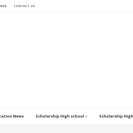
IMER
CONTACT US
cation News
Scholarship High school
Scholarship Hig