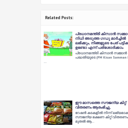
Related Posts:
പ്രധാനമന്ത്രി കിസാൻ സമ്മ
നിധി അടുത്ത ഗഡു മാർച്ചിൽ
ലഭിക്കും, നിങ്ങളുടെ പേര് പട്ട
ഉണ്ടോ എന്ന് പരിശോദിക്കാം
പ്രധാനമന്ത്രി കിസാന്‍ സമ്മാന്‍
പദ്ധതിയുടെ (PM Kisan Samman 
…
ഈ മാസത്തെ സൗജന്യ കിറ്റ്
വിതരണം ആരംഭിച്ചു,
റേഷൻ കടകളിൽ നിന്ന് ലഭ്യമാകു
സൗജന്യ ഭക്ഷണ കിറ്റ് വിതരണം 
മുതൽ ആ…