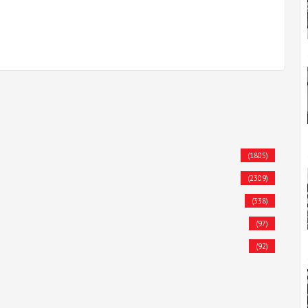
(1805)
(2309)
(338)
(97)
(92)