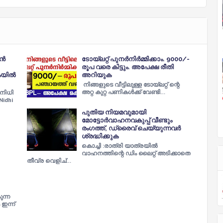
ാൻ
ടോയ്ലറ്റ് പുനർനിർമ്മിക്കാം. 9000/-
രൂപ വരെ കിട്ടും. അപേക്ഷ രീതി
ികയിൽ
അറിയുക
നിങ്ങളുടെ വീട്ടിലുള്ള ടോയ്ലറ്റ് ന്റെ
അറ്റ കുറ്റ പണികൾക്ക് വേണ്ടി…
 നിധി
Nidhi
പുതിയ നിയമവുമായി
മോട്ടോർവാഹനവകുപ്പ് വീണ്ടും
രംഗത്ത്, ഡ്രൈവ് ചെയ്യുന്നവർ
ശ്രദ്ധിക്കുക
കൊച്ചി :രാത്രി യാത്രയിൽ
വാഹനത്തിന്റെ ഡിം ലൈറ്റ് അടിക്കാതെ
തീവ്ര വെളിച്…
ന്ന
ഇന്ന്