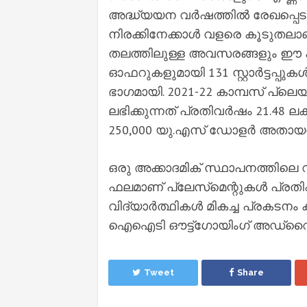
അദ്ധ്യയന വര്‍ഷത്തില്‍ രേഖപ്പെടു
നിരക്കിനേക്കാള്‍ വളരെ കൂടുതലാണ്
തലത്തിലുള്ള അവസരങ്ങളും ഈ കണക്ക
ഓഫറുകളുമായി 131 സ്റ്റാര്‍ട്ടപ്പുക
ഭാഗമായി. 2021-22 കാമ്പസ് പ്ലെയ്‌സ
ലഭിക്കുന്നത് പ്രതിവര്‍ഷം 21.48 ല
250,000 യു.എസ് ഡോളര്‍ അതായത
ഒരു അക്കാദമിക് സ്ഥാപനത്തിലെ വി
ഫലമാണ് പ്ലേസ്‌മെന്റുകള്‍ പ്രതിഫലി
വിദ്യാര്‍ത്ഥികള്‍ മികച്ച പ്രകടന
ഐഐടി ഔട്ട്ഗോയിംഗ് അഡ്വൈസര്
Tweet
Share