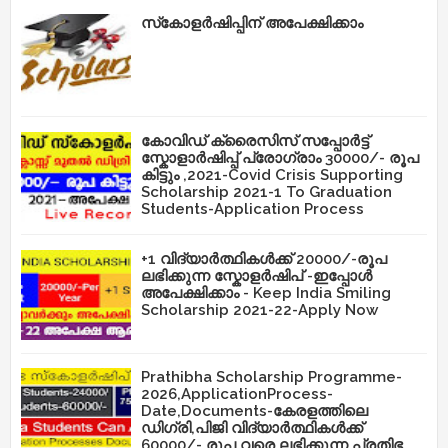
സ്‌കോളർഷിപ്പിന് അപേക്ഷിക്കാം
കോവിഡ് ക്രൈസിസ് സപ്പോർട്ട്
സ്കോളാർഷിപ്പ് പ്രോഗ്രാം 30000/- രൂപ
കിട്ടും ,2021-Covid Crisis Supporting
Scholarship 2021-1 To Graduation
Students-Application Process
+1 വിദ്യാർത്ഥികൾക്ക് 20000/-രൂപ
ലഭിക്കുന്ന സ്കോളർഷിപ് -ഇപ്പോൾ
അപേക്ഷിക്കാം - Keep India Smiling
Scholarship 2021-22-Apply Now
Prathibha Scholarship Programme-
2026,ApplicationProcess-
Date,Documents-കേരളത്തിലെ
ഡിഗ്രി,പിജി വിദ്യാർത്ഥികൾക്ക്
60000/- രൂപ വരെ ലഭിക്കുന്ന പ്രതിഭ