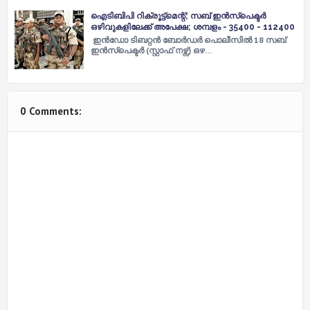
ഐടിബിപി റിക്രൂട്ട്മെന്റ്; സബ് ഇൻസ്പെക്ടർ
ഒഴിവുകളിലേക്ക് അപേക്ഷ; ശമ്പളം - 35400 - 112400
ഇൻഡോ ടിബറ്റൻ ബോർഡർ പൊലീസിൽ 18 സബ്
ഇൻസ്പെക്ടർ (സ്റ്റാഫ് നഴ്സ്) ഒഴ…
0 Comments: