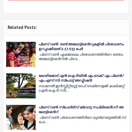
Related Posts:
പ്ലസ് വണ്‍: രണ്ട് അലോട്ട്മെന്‍റുകളില്‍ പ്രവേശനം
ഉറപ്പാക്കിയത് 2,17,033 പേര്‍
പ്ലസ് വണ്‍ ഏകജാലക പ്രവേശനത്തിന്‍റെ രണ്ടാം
അലോട്ട്മെന്‍റില്‍ പ്രവ…
കോഴിക്കോട് എന്‍.ഐ.ടിയില്‍ എം.ടെക്/എം.പ്ലാന്‍/
എം.എസ് സി സ്പോട്ട് അഡ്മിഷന്‍
നാഷനല്‍ ഇന്‍സ്റ്റിറ്റ്യൂട്ട് ഓഫ് ടെക്‌നോളജി കാലിക്കറ്റ്
(എന്‍.ഐ.ടി.സി)…
പ്ല​സ്​ വ​ണ്‍ സ്​​പോ​ര്‍​ട്​​സ്​ ക്വോ​ട്ട സ​പ്ലി​മെ​ന്‍റ​റി അ​
ലോ​ട്ട്​​മെ​ന്‍റ്​
പ്ല​സ്​ വ​ണ്‍ പ്ര​വേ​ശ​ന​ത്തി​ന്‍റെ മു​ഖ്യ​ഘ​ട്ട​ത്തി​ല്‍ സ്​​
പോ…