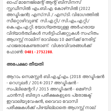
ഓഫ് മാനേജ്‌മെന്റ് ആന്റ് ബിസിനസ്
സ്റ്റഡീസിൽ എം.ബി.എ. കോഴ്‌സിൽ (2022
അഡ്മിഷൻ) എസ്.സി. / എസ്.ടി. വിഭാഗത്തിൽ
സീറ്റൊഴിവുണ്ട്. സി.എ.റ്റി./ സി.എം.എ.റ്റി./
കെ.എം.എ.റ്റി. യോഗ്യതയുള്ള അർഹരായ
വിദ്യാർത്ഥികൾ സർട്ടിഫിക്കറ്റുകൾ സഹിതം
ആഗസ്റ്റ് നാലിന് രാവിലെ 10 മണിക്ക് നേരിട്ട്
ഹാജരാകേണ്ടതാണ്. വിശദവിവരങ്ങൾക്ക്
ഫോൺ:
0481 - 2732288.
അപേക്ഷാ തീയതി
ആറാം സെമസ്റ്റർ ബി.എച്ച്.എം. (2018 അഡ്മിഷൻ
- റെഗുലർ / 2014-2017 അഡ്മിഷൻ -
സപ്ലിമെന്ററി / 2013 അഡ്മിഷൻ - മെഴ്‌സി
ചാൻസ്) ബിരുദ പരീക്ഷകളുടെ പ്രോജക്ട്
ഇവാല്യുവേഷൻ, വൈവാ വോസി
പരീക്ഷകൾക്ക് പിഴയില്ലാതെ ആഗസ്റ്റ് നാല്