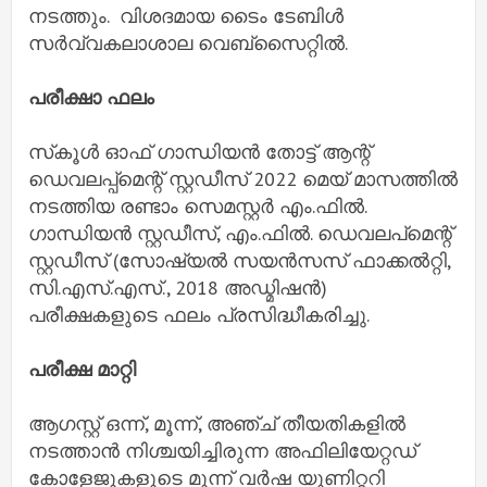
നടത്തും. വിശദമായ ടൈം ടേബിൾ
സർവ്വകലാശാല വെബ്‌സൈറ്റിൽ.
പരീക്ഷാ ഫലം
സ്‌കൂൾ ഓഫ് ഗാന്ധിയൻ തോട്ട് ആന്റ്
ഡെവലപ്പ്‌മെന്റ് സ്റ്റഡീസ് 2022 മെയ് മാസത്തിൽ
നടത്തിയ രണ്ടാം സെമസ്റ്റർ എം.ഫിൽ.
ഗാന്ധിയൻ സ്റ്റഡീസ്, എം.ഫിൽ. ഡെവലപ്‌മെന്റ്
സ്റ്റഡീസ് (സോഷ്യൽ സയൻസസ് ഫാക്കൽറ്റി,
സി.എസ്.എസ്., 2018 അഡ്മിഷൻ)
പരീക്ഷകളുടെ ഫലം പ്രസിദ്ധീകരിച്ചു.
പരീക്ഷ മാറ്റി
ആഗസ്റ്റ് ഒന്ന്, മൂന്ന്, അഞ്ച് തീയതികളിൽ
നടത്താൻ നിശ്ചയിച്ചിരുന്ന അഫിലിയേറ്റഡ്
കോളേജുകളുടെ മൂന്ന് വർഷ യൂണിറ്ററി