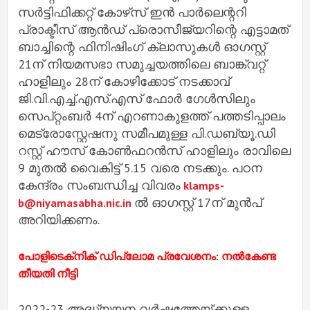
സർട്ടിഫിക്കറ്റ് കോഴ്‌സ് ഇൻ പാർലെന്ററി
പ്രാക്ടീസ് ആൻഡ് പ്രൊസീജ്യറിന്റെ എട്ടാമത്
ബാച്ചിന്റെ ഫിനിഷിംഗ് ക്ലാസുകൾ ഓഗസ്റ്റ്
21ന് നിയമസഭാ സമുച്ചയത്തിലെ ബാങ്ക്വറ്റ്
ഹാളിലും 28ന് കോഴിക്കോട് നടക്കാവ്
ജി.വി.എച്ച്.എസ്.എസ് ഫോർ ഗേൾസിലും
സെപ്റ്റംബർ 4ന് എറണാകുളത്ത് പത്തടിപ്പാലം
മെട്രോസ്റ്റേഷനു സമീപമുള്ള പി.ഡബ്യൂ.ഡി
റസ്റ്റ് ഹൗസ് കോൺഫറൻസ് ഹാളിലും രാവിലെ
9 മുതൽ വൈകിട്ട് 5.15 വരെ നടക്കും. പഠന
കേന്ദ്രം സംബന്ധിച്ച വിവരം
klamps-
ൽ ഓഗസ്റ്റ് 17ന് മുൻപ്
b@niyamasabha.nic.in
അറിയിക്കണം.
പോളിടെക്‌നിക് ഡിപ്ലോമ പ്രവേശനം: നൽകേണ്ട
തീയതി നീട്ടി
2022-23 അദ്ധ്യയന വർഷത്തേയ്ക്കുള്ള