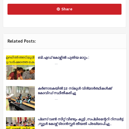
Share
Related Posts:
ബി.എഡ് കോഴ്സില്‍ പുതിയ മാറ്റം :
…
കര്‍ണാടകയില്‍ 32 സ്‌കൂള്‍ വിദ്യാര്‍ത്ഥികള്‍ക്ക്
കോവിഡ് സ്ഥീതീകരിച്ചു
…
പ്ലസ് വൺ സീറ്റ് വീണ്ടും കൂട്ടി ,സപ്ലിമെന്ററി റിസൾട്ട്
,സ്കൂൾ കോഴ്സ് ട്രാൻസ്ഫർ തീയതി പ്രഖ്യാപിച്ചു ,