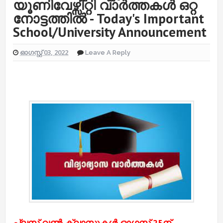
യൂണിവേഴ്സിറ്റി വാർത്തകൾ ഒറ്റ
നോട്ടത്തിൽ - Today's Important
School/University Announcement
ഓഗസ്റ്റ് 03, 2022
Leave A Reply
പ്ലസ് വൺ ക്ലാസ്സുകള്‍ ഓഗസ്റ്റ് 25ന്