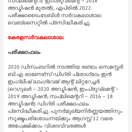
സപ്ലിമെന്ററി/ ഇംപ്രൂവ്മെന്റ് – 2018
അഡ്മിഷൻ മുതൽ), ഏപ്രിൽ 2022
പരീക്ഷാടൈംടേബിൾ സർവകലാശാല
വെബ്സൈറ്റിൽ പ്രസിദ്ധീകരിച്ചു.
കേരളസര്‍വകലാശാല
പരീക്ഷാഫലം
2020 ഡിസംബറില്‍ നടത്തിയ രണ്ടാം സെമസ്റ്റര്‍
ബി.എ. ഓണേഴ്‌സ് ഡിഗ്രി പ്രോഗ്രാം ഇന്‍
ഇംഗ്ലീഷ് ലാംഗ്വേജ് ആന്റ് ലിറ്ററേച്ചര്‍
(റെഗുലര്‍ – 2020 അഡ്മിഷന്‍, ഇംപ്രൂവ്‌മെന്റ് –
2019 അഡ്മിഷന്‍, സപ്ലിമെന്ററി – 2016 – 18
അഡ്മിഷന്‍) ഡിഗ്രി പരീക്ഷാഫലം
പ്രസിദ്ധീകരിച്ചു. പുനര്‍മൂല്യനിര്‍ണ്ണയത്തിനും
സൂക്ഷ്മപരിശോധനയ്ക്കും ആഗസ്റ്റ് 12 വരെ
അപേക്ഷിക്കാം. വിശദവിവരങ്ങള്‍