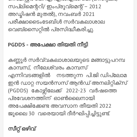
സപ്ലിമെന്ററി/ ഇംപ്രൂവ്മെന്റ് – 2012
അഡ്മിഷൻ മുതൽ), നവംബർ 2021
പരീക്ഷാടൈംടേബിൾ സർവകലാശാല
വെബ്സൈറ്റിൽ പ്രസിദ്ധീകരിച്ചു.
PGDDS - അപേക്ഷാ തിയതി നീട്ടി
കണ്ണൂർ സർവ്വകലാശാലയുടെ മങ്ങാട്ടുപറമ്പ
കാമ്പസ്, നീലേശ്വരം കാമ്പസ്
എന്നിവടങ്ങളിൽ നടത്തുന്ന പി.ജി ഡിപ്ലോമ
ഇൻ ഡാറ്റ സയൻസസ് ആൻഡ് അനലിറ്റിക്സ്
(PGDDS) കോഴ്സിലേക്ക് 2022-23 വർഷത്തെ
പ്രവേശനത്തിന് ഓൺലൈനായി
അപേക്ഷിക്കേണ്ട അവസാന തീയതി 2022
ജൂലൈ 30 വരെയായി ദീർഘിപ്പിച്ചിട്ടുണ്ട്.
സീറ്റ് ഒഴിവ്