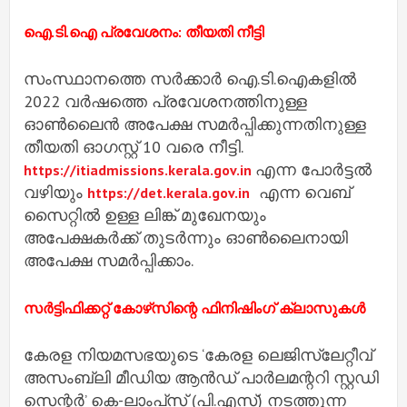
ഐ.ടി.ഐ പ്രവേശനം: തീയതി നീട്ടി
സംസ്ഥാനത്തെ സർക്കാർ ഐ.ടി.ഐകളിൽ
2022 വർഷത്തെ പ്രവേശനത്തിനുള്ള
ഓൺലൈൻ അപേക്ഷ സമർപ്പിക്കുന്നതിനുള്ള
തീയതി ഓഗസ്റ്റ് 10 വരെ നീട്ടി.
എന്ന പോർട്ടൽ
https://itiadmissions.kerala.gov.in
വഴിയും
എന്ന വെബ്
https://det.kerala.gov.in
സൈറ്റിൽ ഉള്ള ലിങ്ക് മുഖേനയും
അപേക്ഷകർക്ക് തുടർന്നും ഓൺലൈനായി
അപേക്ഷ സമർപ്പിക്കാം.
സർട്ടിഫിക്കറ്റ് കോഴ്‌സിന്റെ ഫിനിഷിംഗ് ക്ലാസുകൾ
കേരള നിയമസഭയുടെ ‘കേരള ലെജിസ്ലേറ്റീവ്
അസംബ്ലി മീഡിയ ആൻഡ് പാർലമന്ററി സ്റ്റഡി
സെന്റർ’ കെ-ലാംപ്‌സ് (പി.എസ്) നടത്തുന്ന