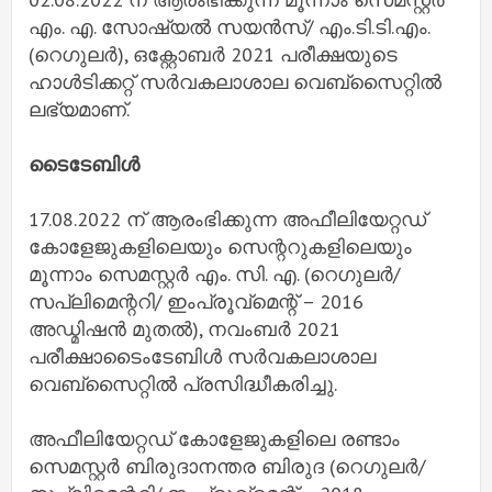
എം. എ. സോഷ്യൽ സയൻസ്/ എം.ടി.ടി.എം.
(റെഗുലർ), ഒക്റ്റോബർ 2021 പരീക്ഷയുടെ
ഹാൾടിക്കറ്റ് സർവകലാശാല വെബ്സൈറ്റിൽ
ലഭ്യമാണ്.
ടൈടേബിൾ
17.08.2022 ന് ആരംഭിക്കുന്ന അഫീലിയേറ്റഡ്
കോളേജുകളിലെയും സെന്ററുകളിലെയും
മൂന്നാം സെമസ്റ്റർ എം. സി. എ. (റെഗുലർ/
സപ്ലിമെന്ററി/ ഇംപ്രൂവ്മെന്റ് – 2016
അഡ്മിഷൻ മുതൽ), നവംബർ 2021
പരീക്ഷാടൈംടേബിൾ സർവകലാശാല
വെബ്സൈറ്റിൽ പ്രസിദ്ധീകരിച്ചു.
അഫീലിയേറ്റഡ് കോളേജുകളിലെ രണ്ടാം
സെമസ്റ്റർ ബിരുദാനന്തര ബിരുദ (റെഗുലർ/