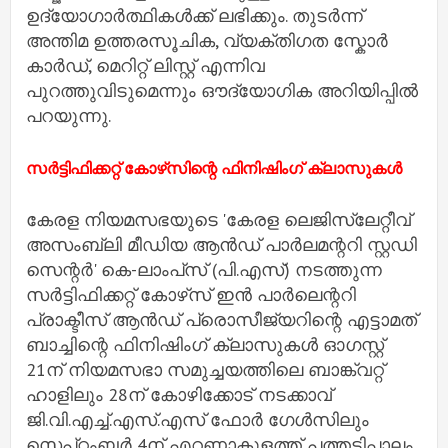
ഉദ്യോ​ഗാർത്ഥികൾക്ക് ലഭിക്കും. തുടർന്ന്
അന്തിമ ഉത്തരസൂചിക, വ്യക്തി​ഗത സ്കോർ
കാർഡ്, മെറിറ്റ് ലിസ്റ്റ് എന്നിവ
പുറത്തുവിടുമെന്നും ഔദ്യോ​ഗിക അറിയിപ്പിൽ
പറയുന്നു.
സർട്ടിഫിക്കറ്റ് കോഴ്‌സിന്റെ ഫിനിഷിംഗ് ക്ലാസുകൾ
കേരള നിയമസഭയുടെ 'കേരള ലെജിസ്ലേറ്റീവ്
അസംബ്ലി മീഡിയ ആൻഡ് പാർലമന്ററി സ്റ്റഡി
സെന്റർ' കെ-ലാംപ്‌സ് (പി.എസ്) നടത്തുന്ന
സർട്ടിഫിക്കറ്റ് കോഴ്‌സ് ഇൻ പാർലെന്ററി
പ്രാക്ടീസ് ആൻഡ് പ്രൊസീജ്യറിന്റെ എട്ടാമത്
ബാച്ചിന്റെ ഫിനിഷിംഗ് ക്ലാസുകൾ ഓഗസ്റ്റ്
21ന് നിയമസഭാ സമുച്ചയത്തിലെ ബാങ്ക്വറ്റ്
ഹാളിലും 28ന് കോഴിക്കോട് നടക്കാവ്
ജി.വി.എച്ച്.എസ്.എസ് ഫോർ ഗേൾസിലും
സെപ്റ്റംബർ 4ന് എറണാകുളത്ത് പത്തടിപ്പാലം