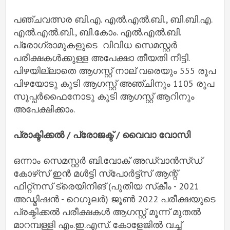
പഞ്ചവത്സര ബി.എ. എൽ.എൽ.ബി., ബി.ബി.എ.
എൽ.എൽ.ബി., ബി.കോം. എൽ.എൽ.ബി.
പ്രോഗ്രാമുകളുടെ വിവിധ സെമസ്റ്റർ
പരീക്ഷകൾക്കുള്ള അപേക്ഷാ തീയതി നീട്ടി.
പിഴയില്ലാതെ ആഗസ്റ്റ് നാല് വരെയും 555 രൂപ
പിഴയോടു കൂടി ആഗസ്റ്റ് അഞ്ചിനും 1105 രൂപ
സൂപ്പർഫൈനോടു കൂടി ആഗസ്റ്റ് ആറിനും
അപേക്ഷിക്കാം.
പ്രാക്ടിക്കൽ / പ്രോജക്ട് / വൈവാ വോസി
ഒന്നാം സെമസ്റ്റർ ബി.വോക് അഡ്വാൻസ്ഡ്
കോഴ്‌സ് ഇൻ മൾട്ടി സ്‌പോർട്ട്‌സ് ആന്റ്
ഫിറ്റ്‌നസ് ട്രെയിനിങ് (പുതിയ സ്‌കീം - 2021
അഡ്മിഷൻ - റെഗുലർ) ജൂൺ 2022 പരീക്ഷയുടെ
പ്രക്ടിക്കൽ പരീക്ഷകൾ ആഗസ്റ്റ് മൂന്ന് മുതൽ
മാറമ്പള്ളി എം.ഇ.എസ്. കോളേജിൽ വച്ച്