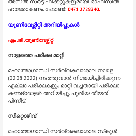
അസൽ സർട്ടിഫിക്കറ്റുകളുമായി ഓഫീസിൽ
ഹാജരാകണം. ഫോൺ:
0471 2728340.
യൂണിവേഴ്സിറ്റി അറിയിപ്പുകൾ
എം .ജി .യൂണിവേഴ്സിറ്റി
നാളത്തെ പരീക്ഷ മാറ്റി
മഹാത്മാഗാന്ധി സർവ്വകലാശാല നാളെ
(02.08.2022) നടത്തുവാൻ നിശ്ചയിച്ചിരിക്കുന്ന
എല്ലാ പരീക്ഷകളും മാറ്റി വച്ചതായി പരീക്ഷാ
കൺട്രോളർ അറിയിച്ചു. പുതിയ തീയതി
പിന്നീട്.
സീറ്റൊഴിവ്
മഹാത്മാഗാന്ധി സർവ്വകലാശാല സ്‌കൂൾ