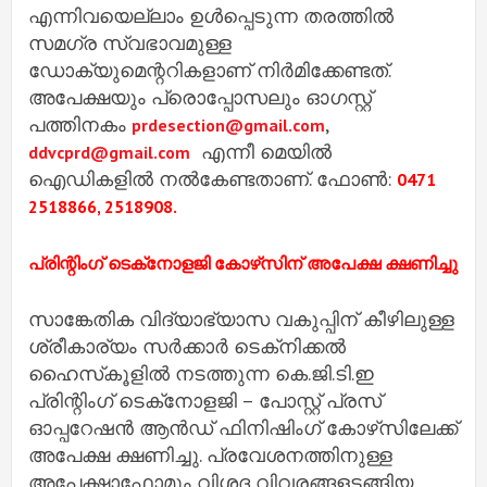
എന്നിവയെല്ലാം ഉൾപ്പെടുന്ന തരത്തിൽ
സമഗ്ര സ്വഭാവമുള്ള
ഡോക്യുമെന്ററികളാണ് നിർമിക്കേണ്ടത്.
അപേക്ഷയും പ്രൊപ്പോസലും ഓഗസ്റ്റ്
പത്തിനകം
,
prdesection@gmail.com
എന്നീ മെയിൽ
ddvcprd@gmail.com
ഐഡികളിൽ നൽകേണ്ടതാണ്. ഫോൺ:
0471
2518866, 2518908.
പ്രിന്റിംഗ് ടെക്‌നോളജി കോഴ്‌സിന് അപേക്ഷ ക്ഷണിച്ചു
സാങ്കേതിക വിദ്യാഭ്യാസ വകുപ്പിന് കീഴിലുള്ള
ശ്രീകാര്യം സർക്കാർ ടെക്‌നിക്കൽ
ഹൈസ്‌കൂളിൽ നടത്തുന്ന കെ.ജി.ടി.ഇ
പ്രിന്റിംഗ് ടെക്‌നോളജി – പോസ്റ്റ് പ്രസ്
ഓപ്പറേഷൻ ആൻഡ് ഫിനിഷിംഗ് കോഴ്‌സിലേക്ക്
അപേക്ഷ ക്ഷണിച്ചു. പ്രവേശനത്തിനുള്ള
അപേക്ഷാഫോമും വിശദ വിവരങ്ങളടങ്ങിയ