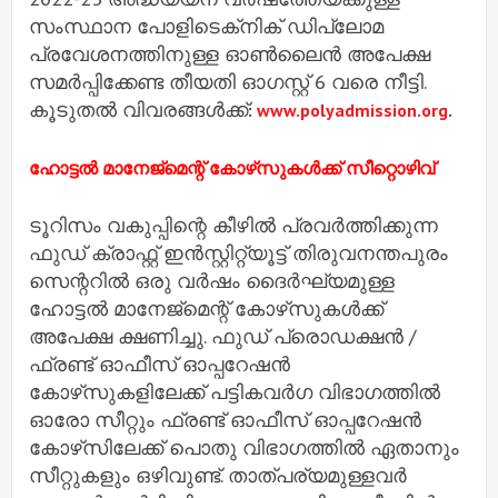
സംസ്ഥാന പോളിടെക്‌നിക് ഡിപ്ലോമ
പ്രവേശനത്തിനുള്ള ഓൺലൈൻ അപേക്ഷ
സമർപ്പിക്കേണ്ട തീയതി ഓഗസ്റ്റ് 6 വരെ നീട്ടി.
കൂടുതൽ വിവരങ്ങൾക്ക്
:
www.polyadmission.org
.
ഹോട്ടൽ മാനേജ്‌മെന്റ് കോഴ്‌സുകൾക്ക് സീറ്റൊഴിവ്
ടൂറിസം വകുപ്പിന്റെ കീഴിൽ പ്രവർത്തിക്കുന്ന
ഫുഡ് ക്രാഫ്റ്റ് ഇൻസ്റ്റിറ്റ്യൂട്ട് തിരുവനന്തപുരം
സെന്ററിൽ ഒരു വർഷം ദൈർഘ്യമുള്ള
ഹോട്ടൽ മാനേജ്‌മെന്റ് കോഴ്‌സുകൾക്ക്
അപേക്ഷ ക്ഷണിച്ചു. ഫുഡ് പ്രൊഡക്ഷൻ /
ഫ്രണ്ട് ഓഫീസ് ഓപ്പറേഷൻ
കോഴ്‌സുകളിലേക്ക് പട്ടികവർഗ വിഭാഗത്തിൽ
ഓരോ സീറ്റും ഫ്രണ്ട് ഓഫീസ് ഓപ്പറേഷൻ
കോഴ്‌സിലേക്ക് പൊതു വിഭാഗത്തിൽ ഏതാനും
സീറ്റുകളും ഒഴിവുണ്ട്. താത്പര്യമുള്ളവർ