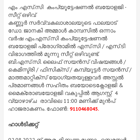
എം .എസ്.സി കംപ്യൂട്ടേഷണൽ ബയോളജി -
സീറ്റ് ഒഴിവ്
കണ്ണൂർ സർവ്വകലാശാലയുടെ പാലയാട്
ഡോ. ജാനകി അമ്മാൾ കാമ്പസിൽ ഒന്നാം
വർഷ എം.എസ്.സി കംപ്യൂട്ടേഷണൽ
ബയോളജി പ്രോഗ്രാമിൽ എസ്.സി / എസ്.ടി
വിഭാഗത്തിൽ മൂന്നു സീറ്റ് ഒഴിവുണ്ട്.
ബി.എസ്.സി. ലൈഫ് സയൻസ് വിഷയങ്ങൾ /
കെമിസ്ട്രി / ഫിസിക്സ് / കമ്പ്യൂട്ടർ സയൻസ് /
മാത്തമാറ്റിക്സ് യോഗ്യതയുള്ളവർ അസ്സൽ
പ്രമാണങ്ങൾ സഹിതം ബയോടെക്നോളജി &
മൈക്രോബയോളജി വകുപ്പിൽ ആഗസ്റ്റ് 4
വ്യാഴാഴ്ച രാവിലെ 11:00 മണിക്ക് മുൻപ്
ഹാജരാകണം. ഫോൺ:
9110468045.
ഹാൾടിക്കറ്റ്
02.08.2022 ന് ആരംഭിക്കുന്ന മൂന്നാം സെമസ്റ്റർ