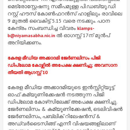
മെട്രോസ്റ്റേഷനു സമീപമുള്ള പി.ഡബ്യൂ.ഡി
റസ്റ്റ് ഹൗസ് കോൺഫറൻസ് ഹാളിലും രാവിലെ
9 മുതൽ വൈകിട്ട് 5.15 വരെ നടക്കും. പഠന
കേന്ദ്രം സംബന്ധിച്ച വിവരം
klamps-
ൽ ഓഗസ്റ്റ് 17ന് മുൻപ്
b@niyamasabha.nic.in
അറിയിക്കണം.
കേരള മീഡിയ അക്കാദമി ജേര്‍ണലിസം പിജി
ഡിപ്ലോമ കോഴ്സിൽ അപേക്ഷ ക്ഷണിച്ചു; അവസാന
തീയതി ആ​ഗസ്റ്റ് 10
കേരള മീഡിയ അക്കാദമിയുടെ ഇന്‍സ്റ്റിറ്റ്യൂട്ട്
ഓഫ് കമ്യൂണിക്കേഷന്‍ നടത്തുന്ന പിജി
ഡിപ്ലോമ കോഴ്‌സിലേക്ക് അപേക്ഷ ക്ഷണിച്ചു.
ജേര്‍ണലിസം & കമ്യൂണിക്കേഷന്‍, ടെലിവിഷന്‍
ജേര്‍ണലിസം, പബ്ലിക് റിലേഷന്‍സ് &
അഡ്വര്‍ടൈസിങ്ങ് എന്നീ വിഷയങ്ങളിലാണ്