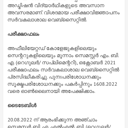
അഡ്മിഷൻ വിദ്യാർഥികളുടെ അവസാന
അവസരമാണ്. വിശദമായ പരീക്ഷാവിജ്ഞാപനം
സർവകലാശാല വെബ്സൈറ്റിൽ.
പരീക്ഷാഫലം
അഫീലിയേറ്റഡ് കോളേജുകളിലെയും
സെന്ററുകളിലെയും മൂന്നാം സെമസ്റ്റർ എം. ബി.
എ. (റെഗുലർ/ സപ്ലിമെന്ററി), ഒക്റ്റോബർ 2021
പരീക്ഷാഫലം സർവകലാശാല വെബ്സൈറ്റിൽ
പ്രസിദ്ധീകരിച്ചു. പുനഃപരിശോധനക്കും
സൂക്ഷ്മപരിശോധനക്കും പകർപ്പിനും 1608.2022
വരെ ഓൺലൈനായി അപേക്ഷിക്കാം.
ടൈടേബിൾ
20.08.2022 ന് ആരംഭിക്കുന്ന അഞ്ചാം
സെമസ്റ്റർ ബി. എ. എൽഎൽ. ബി. (റെഗുലർ/