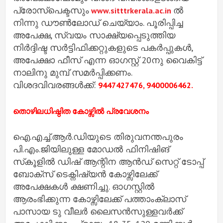
പ്രോസ്‌പെക്ടസും
ൽ
www.sitttrkerala.ac.in
നിന്നു ഡൗൺലോഡ് ചെയ്യാം. പൂരിപ്പിച്ച
അപേക്ഷ, സ്വയം സാക്ഷ്യപ്പെടുത്തിയ
നിർദ്ദിഷ്ട സർട്ടിഫിക്കറ്റുകളുടെ പകർപ്പുകൾ,
അപേക്ഷാ ഫീസ് എന്ന ഓഗസ്റ്റ് 20നു വൈകിട്ട്
നാലിനു മുമ്പ് സമർപ്പിക്കണം.
വിശദവിവരങ്ങൾക്ക്:
9447427476, 9400006462.
തൊഴിലധിഷ്ഠിത കോഴ്സിൽ പ്രവേശനം
ഐ.എച്ച്.ആർ.ഡിയുടെ തിരുവനന്തപുരം
പി.എം.ജിയിലുള്ള മോഡൽ ഫിനിഷിങ്
സ്‌കൂളിൽ ഡിഷ് ആന്റിന ആൻഡ് സെറ്റ് ടോപ്പ്
ബോക്സ് ടെക്നിഷ്യൻ കോഴ്സിലേക്ക്
അപേക്ഷകൾ ക്ഷണിച്ചു. ഓഗസ്റ്റിൽ
ആരംഭിക്കുന്ന കോഴ്സിലേക്ക് പത്താംക്ലാസ്
പാസായ ടു വീലർ ലൈസൻസുള്ളവർക്ക്