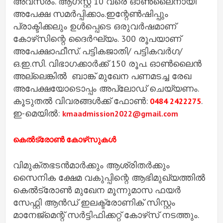
അവസരം. ആഗസ്റ്റ് 10 വരെ ഓണ്‍ലൈനായി
അപേക്ഷ സമര്‍പ്പിക്കാം.ഇന്റേണ്‍ഷിപ്പും
പ്രാക്ടിക്കലും ഉള്‍പ്പെടെ ഒരുവര്‍ഷമാണ്
കോഴ്‌സിന്റെ ദൈര്‍ഘ്യം. 300 രൂപയാണ്
അപേക്ഷാഫീസ്. പട്ടികജാതി/ പട്ടികവര്‍ഗ/
ഒ.ഇ.സി. വിഭാഗക്കാര്‍ക്ക് 150 രൂപ. ഓൺലൈൻ
അല്ലെങ്കിൽ ബാങ്ക് മുഖേന പണമടച്ച രേഖ
അപേക്ഷയോടൊപ്പം അപ്ലോഡ് ചെയ്യണം.
കൂടുതൽ വിവരങ്ങൾക്ക് ഫോണ്‍:
.
0484 2422275
ഇ-മെയില്‍:
kmaadmission2022@gmail.com
കെല്‍ട്രോണ്‍ കോഴ്‌സുകള്‍
വിമുക്തഭടന്‍മാര്‍ക്കും ആശ്രിതര്‍ക്കും
സൈനിക ക്ഷേമ വകുപ്പിന്റെ ആഭിമുഖ്യത്തില്‍
കെല്‍ട്രോണ്‍ മുഖേന മൂന്നുമാസ ഫയര്‍
സേഫ്റ്റി ആന്‍ഡ് ഇലക്ട്രോണിക് സിസ്റ്റം
മാനേജ്‌മെന്റ് സര്‍ട്ടിഫിക്കറ്റ് കോഴ്‌സ് നടത്തും.