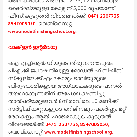
അപേക്ഷിക്കാം. പ്രായം 18-35, 120 മണിക്കൂർ
ദൈർഘ്യമുള്ള കോഴ്സിന് 5,000 രൂപയാണ്
ഫീസ്. കൂടുതൽ വിവരങ്ങൾക്ക്:
0471 2307733,
വെബ്സൈറ്റ്:
8547005050,
www.modelfinishingschool.org.
വാക്ക് ഇൻ ഇന്റർവ്യു
ഐ.എച്ച്.ആർ.ഡിയുടെ തിരുവനന്തപുരം
പിഎംജി ജംഗ്ഷനിലുള്ള മോഡൽ ഫിനിഷിങ്
സ്‌കൂളിലേക്ക് എം.കോമും ടാലിയുമുള്ള
ബിരുദധാരികളായ അധ്യാപകരുടെ പാനൽ
തയാറാക്കുന്നതിന് അപേക്ഷ ക്ഷണിച്ചു.
താത്പര്യമുള്ളവർ 6ന് രാവിലെ 10 മണിക്ക്
സർട്ടിഫിക്കറ്റുകളുടെ ഒറിജിനലും പകർപ്പും മറ്റ്
രേഖകളും ആയി ഹാജരാകുക. കൂടുതൽ
വിവരങ്ങൾക്ക്:
0471 2307733, 8547005050,
വെബ്സൈറ്റ്:
www.modelfinishingschool.org.