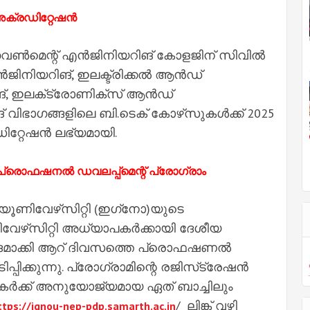
അക്രഡിറ്റേഷൻ
ഗവൺമെന്റ് എൻജിനിയറിങ് കോളജിന് സിവിൽ
ൻജിനിയറിങ്, ഇലക്ട്രിക്കൽ ആൻഡ്
്, ഇലക്‌ട്രോണിക്‌സ് ആൻഡ്
വിഭാഗങ്ങളിലെ ബി.ടെക് കോഴ്‌സുകൾക്ക് 2025
റ്റേഷൻ ലഭ്യമായി.
പ്രൊഫഷനൽ ഡവലപ്പ്‌മെന്റ് പ്രോഗ്രാം
ൂണിവേഴ്‌സിറ്റി (ഇഗ്‌നോ)യുടെ
േഴ്‌സിറ്റി അധ്യാപകർക്കായി ദേശീയ
ദമാക്കി ആറ് ദിവസത്തെ പ്രൊഫഷണൽ
പിക്കുന്നു. പ്രോഗ്രാമിന്റെ രജിസ്‌ട്രേഷൻ
ാപകർക്ക് അനുയോജ്യമായ ഏത് ബാച്ചിലും
/ ലിങ്ക് വഴി
ttps://ignou-nep-pdp.samarth.ac.in