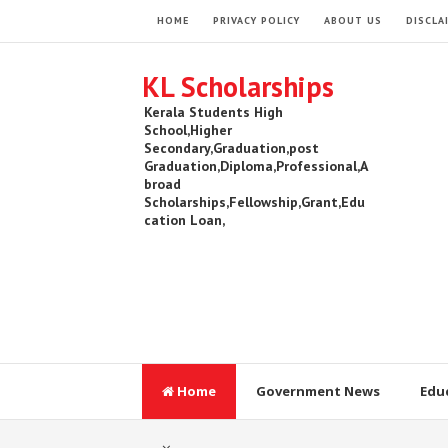
HOME
PRIVACY POLICY
ABOUT US
DISCLA
KL Scholarships
Kerala Students High
School,Higher
Secondary,Graduation,post
Graduation,Diploma,Professional,A
broad
Scholarships,Fellowship,Grant,Edu
cation Loan,
Home
Government News
Edu