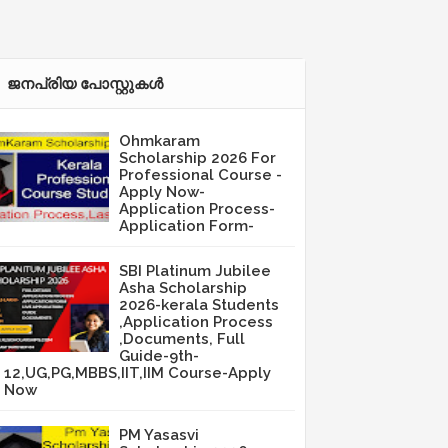
ജനപ്രിയ പോസ്റ്റുകള്‍‌
Ohmkaram
Scholarship 2026 For
Professional Course -
Apply Now-
Application Process-
Application Form-
SBI Platinum Jubilee
Asha Scholarship
2026-kerala Students
,Application Process
,Documents, Full
Guide-9th-
12,UG,PG,MBBS,IIT,IIM Course-Apply
Now
PM Yasasvi