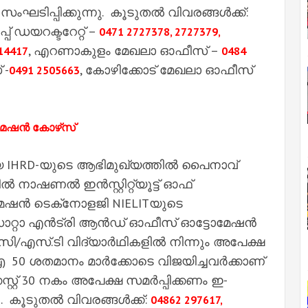
ഘടിപ്പിക്കുന്നു. കൂടുതൽ വിവരങ്ങൾക്ക്:
് ഡയറക്ടറേറ്റ് –
0471 2727378, 2727379,
, എറണാകുളം മേഖലാ ഓഫീസ് –
14417
0484
 -
, കോഴിക്കോട് മേഖലാ ഓഫീസ്
0491 2505663
മേഷൻ കോഴ്‌സ്
 IHRD-യുടെ ആഭിമുഖ്യത്തിൽ പൈനാവ്
നാഷണൽ ഇൻസ്റ്റിറ്റ്യൂട്ട് ഓഫ്
മേഷൻ ടെക്‌നോളജി NIELITയുടെ
 ഡാറ്റാ എൻട്രി ആൻഡ് ഓഫീസ് ഓട്ടോമേഷൻ
ി/എസ്.ടി വിദ്യാർഥികളിൽ നിന്നും അപേക്ഷ
ിഐ 50 ശതമാനം മാർക്കോടെ വിജയിച്ചവർക്കാണ്
്റ് 30 നകം അപേക്ഷ സമർപ്പിക്കണം ഇ-
. കൂടുതൽ വിവരങ്ങൾക്ക്:
m
04862 297617,