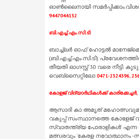
ഓൺലൈനായി സമർപ്പിക്കാം.വിശദവ
9447044132
ബി.എച്ച്.എം.സി.ടി
ബാച്ച്‌ലർ ഓഫ് ഹോട്ടൽ മാനേജ്‌മെന
(ബി.എച്ച്.എം.സി.ടി) പ്രവേശനത്
തീയതി ഓഗസ്റ്റ് 30 വരെ നീട്ടി. കൂ
വെബ്‌സൈറ്റിലോ
0471-2324396, 25
കോളജ് വിദ്യാർഥികൾക്ക് കാരിക്കേച്ചർ
ആസാദി കാ അമൃത് മഹോത്സവുമായി 
വകുപ്പ് സംസ്ഥാനത്തെ കോളേജ് വ
സ്വാതന്ത്ര്യ പോരാളികൾ’ എന്ന വ
മത്സരവും ‘കേരള നവോത്ഥാനം -സ്