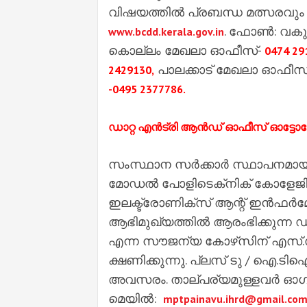
വിഷയത്തിൽ പ്രബന്ധ മത്സരവും സം
. ഫോൺ: വകുപ്പ
www.bcdd.kerala.gov.in
കൊല്ലം മേഖലാ ഓഫീസ്-
0474 29
പാലക്കാട് മേഖലാ ഓഫീസ്
2429130,
-0495 2377786.
ഡാറ്റ എൻട്രി ആൻഡ് ഓഫീസ് ഓട്ടോ
സംസ്ഥാന സർക്കാർ സ്ഥാപനമായ
മോഡൽ പോളിടെക്‌നിക് കോളേജിൽ 
ഇലക്ട്രോണിക്‌സ് ആന്റ് ഇൻഫർ
ആഭിമുഖ്യത്തിൽ ആരംഭിക്കുന്ന
എന്ന സൗജന്യ കോഴ്‌സിന് എസ്.സ
ക്ഷണിക്കുന്നു. പ്ലസ് ടു / ഐ.ട
അവസരം. താല്പര്യമുള്ളവർ ഓഗസ്റ
മെയിൽ:
mptpainavu.ihrd@gmail.co