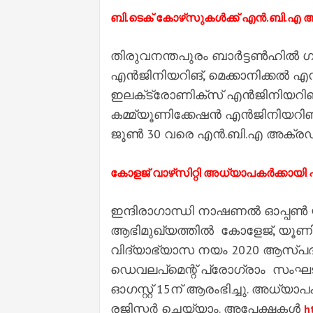
ബി.ടെക് കോഴ്‌സുകൾക്ക് എൻ.ബി.എ 
തിരുവനന്തപുരം ബാർട്ടൺഹിൽ 
എൻജിനിയറിങ്, മെക്കാനിക്കൽ എ
ഇലക്‌ട്രോണിക്‌സ് എൻജിനിയറിങ
കമ്മ്യൂണിക്കേഷൻ എൻജിനിയറിങ് 
ജൂൺ 30 വരെ എൻ.ബി.എ അക്രഡി
കോളജ് വാഴ്‌സിറ്റി അധ്യാപകർക്കായി 
ഇന്ദിരാഗാന്ധി നാഷണൽ ഓപ്പൺ യ
ആഭിമുഖ്യത്തിൽ കോളേജ്, യൂണിവ
വിദ്യാഭ്യാസ നയം 2020 ആസ്പ
ഡെവലപ്‌മെന്റ് പ്രോഗ്രാം സംഘടിപ്
ഓഗസ്റ്റ് 15ന് ആരംഭിച്ചു. അധ്യ
രജിസ്റ്റർ ചെയ്യാം. അപേക്ഷകൾ
h