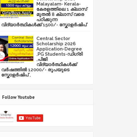
Malayalam- Kerala-
കേരളത്തിലെ 1 ക്ലാസ്
മുതൽ 8 ക്ലാസ് വരെ
പഠിക്കുന്ന
വിദ്യാർത്ഥികൾക്ക് 1500/- സ്കോളർഷിപ്
Central Sector
Scholarship 2026
Application-Degree
,PG Students-ഡിഗ്രി
,പിജി
വിദ്യാർത്ഥികൾക്ക്
വർഷത്തിൽ 12000/- രൂപയുടെ
സ്കോളർഷിപ് ,
Follow Youtube