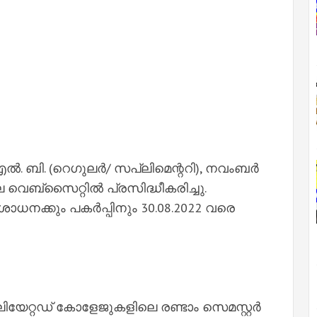
ൽ. ബി. (റെഗുലർ/ സപ്ലിമെന്ററി), നവംബർ
െബ്സൈറ്റിൽ പ്രസിദ്ധീകരിച്ചു.
ോധനക്കും പകർപ്പിനും 30.08.2022 വരെ
ീലിയേറ്റഡ് കോളേജുകളിലെ രണ്ടാം സെമസ്റ്റർ