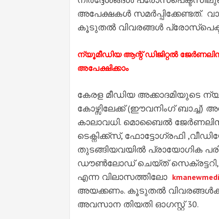
അപേക്ഷകള്‍ സമര്‍പ്പിക്കേണ്ടത്. 
കൂടുതല്‍ വിവരങ്ങള്‍ പ്രോസ്‌പെക്
ന്യൂമീഡിയ ആന്റ് ഡിജിറ്റല്‍ ജേര്‍ണല
അപേക്ഷിക്കാം
കേരള മീഡിയ അക്കാദമിയുടെ ന്യൂ
കോഴ്സിലേക്ക് (ഈവനിംഗ് ബാച്ച്) അ
കാലാവധി. മൊബൈല്‍ ജേര്‍ണലിസം
ടെക്നിക്ക്സ്, ഫോട്ടോഗ്രഫി ,വീ
തുടങ്ങിയവയില്‍ പ്രായോഗിക പ
ഡൗണ്‍ലോഡ് ചെയ്ത് സെക്രട്ടറി, 
എന്ന വിലാസത്തിലോ
kmanewmedi
അയക്കണം. കൂടുതല്‍ വിവരങ്ങള്‍ക
അവസാന തിയതി ഓഗസ്റ്റ് 30.