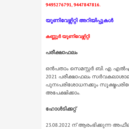
9495276791, 9447847816.
യൂണിവേഴ്സിറ്റി അറിയിപ്പുകൾ
കണ്ണൂർ യൂണിവേഴ്സിറ്റി
പരീക്ഷാഫലം
ഒൻപതാം സെമസ്റ്റർ ബി. എ. എൽഎ
2021 പരീക്ഷാഫലം സർവകലാശാല വ
പുനഃപരിശോധനക്കും സൂക്ഷ്മപരിശ
അപേക്ഷിക്കാം.
ഹോൾടിക്കറ്റ്
23.08.2022 ന് ആരംഭിക്കുന്ന അഫ