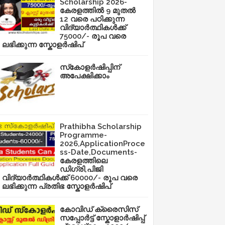
Scholarship 2026-
കേരളത്തിൽ 9 മുതൽ
12 വരെ പഠിക്കുന്ന
വിദ്യാർത്ഥികൾക്ക്
75000/- രൂപ വരെ
ലഭിക്കുന്ന സ്കോളർഷിപ്
സ്‌കോളർഷിപ്പിന്
അപേക്ഷിക്കാം
Prathibha Scholarship
Programme-
2026,ApplicationProce
ss-Date,Documents-
കേരളത്തിലെ
ഡിഗ്രി,പിജി
വിദ്യാർത്ഥികൾക്ക് 60000/- രൂപ വരെ
ലഭിക്കുന്ന പ്രതിഭ സ്കോളർഷിപ്
കോവിഡ് ക്രൈസിസ്
സപ്പോർട്ട് സ്കോളാർഷിപ്പ്