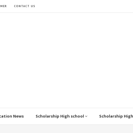
IMER
CONTACT US
cation News
Scholarship High school
Scholarship Hig