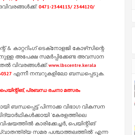
ിവരങ്ങൾക്ക്:
0471-2344113/ 2344120/
്റ് & കാറ്ററിംഗ് ടെക്‌നോളജി കോഴ്‌സിന്റെ
തിനുള്ള അപേക്ഷ സമർപ്പിക്കേണ്ട അവസാന
ടുതൽ വിവരങ്ങൾക്ക്:
www.lbscentre.kerala
എന്നീ നമ്പറുകളിലോ ബന്ധപ്പെടുക.
60327
, പെയിന്റിങ്, പ്രബന്ധ രചനാ മത്സരം
ബന്ധപ്പെട്ട് പിന്നാക്ക വിഭാഗ വികസന
ിദ്യാർഥികൾക്കായി ‘കേരളത്തിലെ
ിഷയത്തിൽ കാരിക്കേച്ചർ, പെയിന്റിങ്
വാതന്ത്ര്യ സമര പശ്ചാത്തലത്തിൽ’ എന്ന