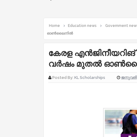
Home
Education news
Government new
ഓൺലൈനിൽ
കേരള എൻജിനീയറിങ് 
വർഷം മുതൽ ഓൺല
ജനുവരി 
Posted By:
KL Scholarships