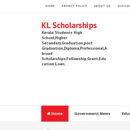
HOME
PRIVACY POLICY
ABOUT US
DISCLA
KL Scholarships
Kerala Students High
School,Higher
Secondary,Graduation,post
Graduation,Diploma,Professional,A
broad
Scholarships,Fellowship,Grant,Edu
cation Loan,
Home
Government News
Edu