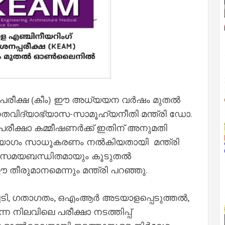
 പരീക്ഷ (കീം) ഈ അധ്യയന വർഷം മുതൽ
തവിദ്യാഭ്യാസ-സാമൂഹ്യനീതി മന്ത്രി ഡോ.
 പരീക്ഷാ കമ്മീഷണർക്ക് ഇതിന് അനുമതി
ായോഗം സാധൂകരണം നൽകിയതായി മന്ത്രി
്ഷ സമയബന്ധിതമായും കൂടുതൽ
തീരുമാനമെന്നും മന്ത്രി പറഞ്ഞു.
്ചടി, ഗതാഗതം, ഒഎംആർ അടയാളപ്പെടുത്തൽ,
്ന നിലവിലെ പരീക്ഷാ നടത്തിപ്പ്