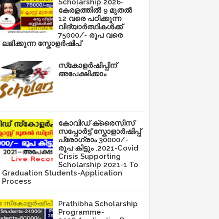
Scholarship 2026-
കേരളത്തിൽ 9 മുതൽ
12 വരെ പഠിക്കുന്ന
വിദ്യാർത്ഥികൾക്ക്
75000/- രൂപ വരെ
ലഭിക്കുന്ന സ്കോളർഷിപ്
സ്‌കോളർഷിപ്പിന്
അപേക്ഷിക്കാം
കോവിഡ് ക്രൈസിസ്
സപ്പോർട്ട് സ്കോളാർഷിപ്പ്
പ്രോഗ്രാം 30000/-
രൂപ കിട്ടും ,2021-Covid
Crisis Supporting
Scholarship 2021-1 To
Graduation Students-Application
Process
Prathibha Scholarship
Programme-