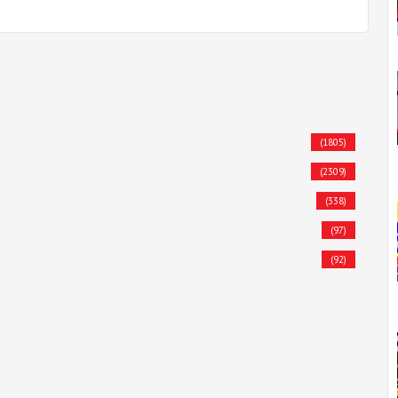
(1805)
(2309)
(338)
(97)
(92)