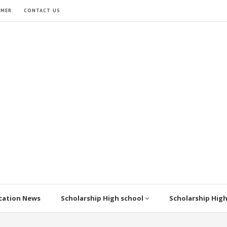
IMER
CONTACT US
cation News
Scholarship High school
Scholarship Hig