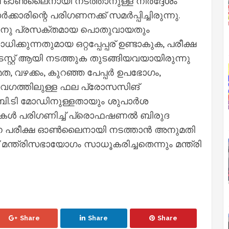
ീക്ഷ ഓൺലൈനായി നടത്താനുള്ള നിർദ്ദേശം
ാരിന്റെ പരിഗണനക്ക് സമർപ്പിച്ചിരുന്നു.
തിനു പ്രസക്തമായ പൊതുവായതും
കുന്നതുമായ ഒറ്റപ്പേപ്പര് ഉണ്ടാകുക, പരീക്ഷ
 ടെസ്റ്റ് ആയി നടത്തുക തുടങ്ങിയവയായിരുന്നു
മത, വഴക്കം, കുറഞ്ഞ പേപ്പർ ഉപഭോഗം,
 വേഗത്തിലുള്ള ഫല പ്രോസസിങ്
.ബി.ടി മോഡിനുള്ളതായും ശുപാർശ
ാർശകൾ പരിഗണിച്ച് പ്രൊഫഷണൽ ബിരുദ
വേശന പരീക്ഷ ഓൺലൈനായി നടത്താൻ അനുമതി
 മന്ത്രിസഭായോഗം സാധൂകരിച്ചതെന്നും മന്ത്രി
Share
Share
Share