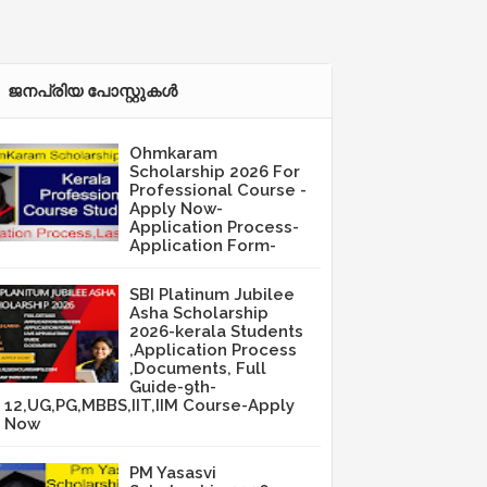
ജനപ്രിയ പോസ്റ്റുകള്‍‌
Ohmkaram
Scholarship 2026 For
Professional Course -
Apply Now-
Application Process-
Application Form-
SBI Platinum Jubilee
Asha Scholarship
2026-kerala Students
,Application Process
,Documents, Full
Guide-9th-
12,UG,PG,MBBS,IIT,IIM Course-Apply
Now
PM Yasasvi