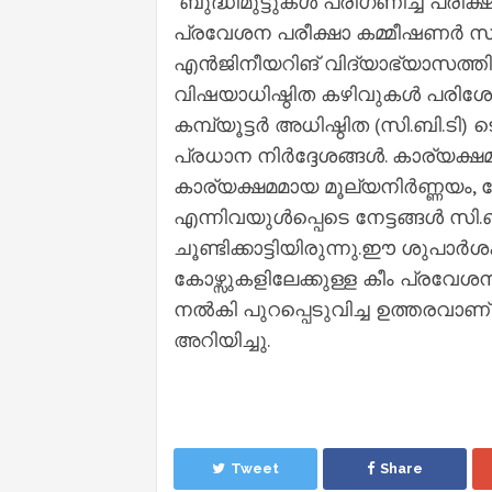
ബുദ്ധിമുട്ടുകൾ പരിഗണിച്ച് പര
പ്രവേശന പരീക്ഷാ കമ്മീഷണർ സർക്ക
എൻജിനീയറിങ് വിദ്യാഭ്യാസത്
വിഷയാധിഷ്ഠിത കഴിവുകൾ പരിശോധിക്
കമ്പ്യൂട്ടർ അധിഷ്ഠിത (സി.ബി.ടി)
പ്രധാന നിർദ്ദേശങ്ങൾ. കാര്യക്ഷ
കാര്യക്ഷമമായ മൂല്യനിർണ്ണയം,
എന്നിവയുൾപ്പെടെ നേട്ടങ്ങൾ സി
ചൂണ്ടിക്കാട്ടിയിരുന്നു.ഈ ശുപ
കോഴ്സുകളിലേക്കുള്ള കീം പ്ര
നൽകി പുറപ്പെടുവിച്ച ഉത്തരവാണ്
അറിയിച്ചു.
Tweet
Share