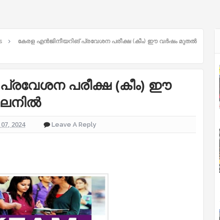
s
കേരള എൻജിനീയറിങ് പ്രവേശന പരീക്ഷ (കീം) ഈ വർഷം മുതൽ
പ്രവേശന പരീക്ഷ (കീം) ഈ
ൈനിൽ
07, 2024
Leave A Reply