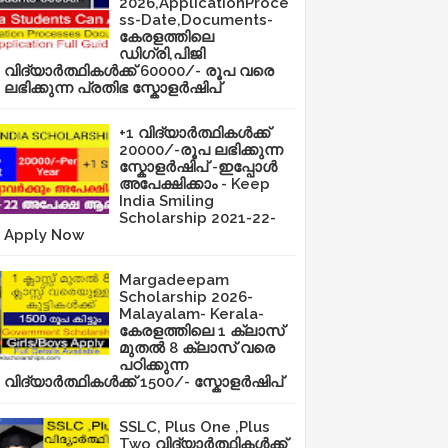
2026,ApplicationProce
ss-Date,Documents-
കേരളത്തിലെ
ഡിഗ്രി,പിജി
വിദ്യാർത്ഥികൾക്ക് 60000/- രൂപ വരെ
ലഭിക്കുന്ന പ്രതിഭ സ്കോളർഷിപ്
+1 വിദ്യാർത്ഥികൾക്ക്
20000/-രൂപ ലഭിക്കുന്ന
സ്കോളർഷിപ് -ഇപ്പോൾ
അപേക്ഷിക്കാം - Keep
India Smiling
Scholarship 2021-22-
Apply Now
Margadeepam
Scholarship 2026-
Malayalam- Kerala-
കേരളത്തിലെ 1 ക്ലാസ്
മുതൽ 8 ക്ലാസ് വരെ
പഠിക്കുന്ന
വിദ്യാർത്ഥികൾക്ക് 1500/- സ്കോളർഷിപ്
SSLC, Plus One ,Plus
Two വിദ്യാർത്ഥികൾക്ക്