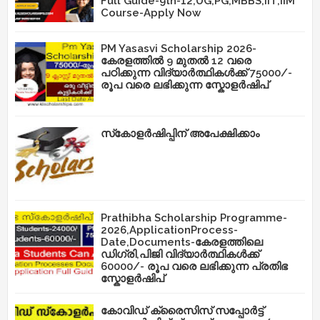
Full Guide-9th-12,UG,PG,MBBS,IIT,IIM
Course-Apply Now
PM Yasasvi Scholarship 2026-
കേരളത്തിൽ 9 മുതൽ 12 വരെ
പഠിക്കുന്ന വിദ്യാർത്ഥികൾക്ക് 75000/-
രൂപ വരെ ലഭിക്കുന്ന സ്കോളർഷിപ്
സ്‌കോളർഷിപ്പിന് അപേക്ഷിക്കാം
Prathibha Scholarship Programme-
2026,ApplicationProcess-
Date,Documents-കേരളത്തിലെ
ഡിഗ്രി,പിജി വിദ്യാർത്ഥികൾക്ക്
60000/- രൂപ വരെ ലഭിക്കുന്ന പ്രതിഭ
സ്കോളർഷിപ്
കോവിഡ് ക്രൈസിസ് സപ്പോർട്ട്