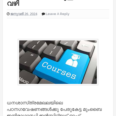
വഴി
ജനുവരി 26, 2024
Leave A Reply
ധനശാസ്‌ത്രമേഖലയിലെ
പഠനഗവേഷണങ്ങൾക്കു പേരുകേട്ട മുംബൈ
ഇന്ദിരാഗാന്ധി ഇൻസ്റ്റിറ്റ്യൂട്ട് ഓഫ്