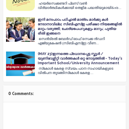
ഹയർസെക്കണ്ടറി പ്ലസ് വൺ
വിദ്യാർത്ഥികൾക്കായി തെളിമ പദ്ധതിയുമായി&nb…
ഇനി മനഃപാഠം പഠിച്ചാല്‍ മാത്രം മാര്‍ക്കു കള്‍
നേടാനാവില്ല; സിബിഎസ്‌ഇ പരീക്ഷാ നിയമങ്ങളില്‍
മാറ്റം വരുത്തി; ചോദ്യപേപറുകളും മാറും; പുതിയ
രീതി ഇങ്ങനെ
സെന്‍ട്രല്‍ ബോര്‍ഡ് ഓഫ് സെക്ക ന്‍ഡറി
എജ്യുകേഷന്‍ (സിബിഎസ്‌ഇ) വീണ…
(MAY 23)ഇന്നത്തെ പ്രധാനപ്പെട്ട സ്കൂൾ /
യൂണിവേഴ്സിറ്റി വാർത്തകൾ ഒറ്റ നോട്ടത്തിൽ - Today's
Important School/University Announcement
സ്‌കോള്‍ കേരള സ്വയം പഠന സഹായികളുടെ
വില്‍പന തുടങ്ങിസ്‌കോള്‍ കേരള …
0 Comments: