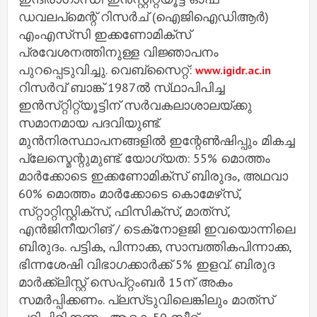
ഡവലപ്മെന്റ് റിസർച് (ഐജിഐഡിആർ)
എംഎസ്‌സി ഇക്കണോമിക്സ്
പ്രവേശനത്തിനുള്ള വിജ്ഞാപനം
പുറപ്പെടുവിച്ചു. വെബ്സൈറ്റ്:
www.igidr.ac.in
റിസർവ് ബാങ്ക് 1987ൽ സ്‌ഥാപിപിച്ച
ഇൻസ്‌റ്റിറ്റ്യൂട്ടിന് സർവകലാശാലയ്ക്കു
സമാനമായ പദവിയുണ്ട്.
മുൻനിരസ്ഥാപനങ്ങളിൽ ഇന്റേൺഷിപ്പും മികച്ച
പ്ലേസ്മെന്റുമുണ്ട്. യോഗ്യത: 55% മൊത്തം
മാർക്കോടെ ഇക്കണോമിക്‌സ് ബിരുദം, അഥവാ
60% മൊത്തം മാർക്കോടെ കൊമേഴ്‌സ്,
സ്‌റ്റാറ്റിസ്റ്റിക്സ്, ഫിസിക്‌സ്, മാത്‌സ്,
എൻജിനീയറിങ് / ടെക്‌നോളജി ഇവയൊന്നിലെ
ബിരുദം. പട്ടിക, പിന്നാക്ക, സാമ്പത്തികപിന്നാക്ക,
ഭിന്നശേഷി വിഭാഗക്കാർക്ക് 5% ഇളവ്. ബിരുദ
മാർക്ക്‌ലിസ്റ്റ് സെപ്റ്റംബർ 15ന് അകം
സമർപ്പിക്കണം. പ്ലസ്‌ടുവിലെങ്കിലും മാത്‌സ്