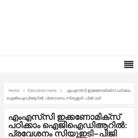
Home
Education news
എംഎസ്‌സി ഇക്കണോമിക്സ് പഠിക്കാം
ഐജിഐഡിആറിൽ: പ്രവേശനം സിയുഇടി–പിജി വഴി
എംഎസ്‌സി ഇക്കണോമിക്സ്
പഠിക്കാം ഐജിഐഡിആറിൽ:
പ്രവേശനം സിയുഇടി–പിജി