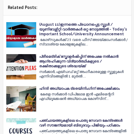
Related Posts:
(August 11)ഇന്നത്തെ പ്രധാനപ്പെട്ട സ്കൂൾ /
യൂണിവേഴ്സിറ്റി വാർത്തകൾ ഒറ്റ നോട്ടത്തിൽ - Today's
Important School/University Announcement
കോഴ്‌സുകൾക്ക് 23 വരെ ഫീസ് അടയ്ക്കാംസർക്കാർ /
സ്വാശ്രയ കോളേജുകളില…
പ്രീമെട്രിക് സ്കോളർഷിപ്പിന് അപേക്ഷ നൽകാൻ
ആഗ്രഹിക്കുന്ന വിദ്യാർത്ഥികളുടെ /
രക്ഷിതാക്കളുടെ ശ്രദ്ധയ്ക്ക്
സര്‍ക്കാര്‍, എയ്ഡഡ് മറ്റ് അംഗീകാരമുള്ള സ്കൂളുകൾ
എന്നിവിടങ്ങളിൽ 1 മുതൽ …
ഹിന്ദി അധ്യാപക ട്രെയിനിംഗിന് അപേക്ഷിക്കാം
കേരള സർക്കാർ ഡിപ്ലോമ ഇൻ എലിമെന്ററി
എഡ്യൂക്കേഷൻ അധ്യാപക കോഴ്‌സിന്…
പഞ്ചായത്തുകളിലെ പൊതു സേവന കേന്ദ്രങ്ങള്‍
വഴി സൗജന്യമായി ബിരുദവും പിജിയും പഠിക്കാം
പഞ്ചായത്തുകളിലെ പൊതു സേവന കേന്ദ്രങ്ങളില്‍