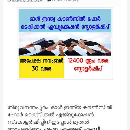
തിരുവനന്തപുരം: ഓൾ ഇന്ത്യ കൗൺസിൽ
ഫോർ ടെക്‌നിക്കൽ എജ്യുക്കേഷൻ
സ്‌കോളർഷിപ്പിന് ഇപ്പോൾ മുതൽ
അപേക്ഷിക്കാം.
എംഇ, എംടെക്, എംഡി