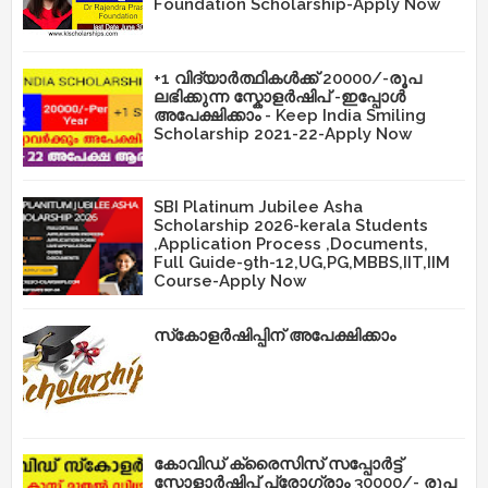
Foundation Scholarship-Apply Now
+1 വിദ്യാർത്ഥികൾക്ക് 20000/-രൂപ
ലഭിക്കുന്ന സ്കോളർഷിപ് -ഇപ്പോൾ
അപേക്ഷിക്കാം - Keep India Smiling
Scholarship 2021-22-Apply Now
SBI Platinum Jubilee Asha
Scholarship 2026-kerala Students
,Application Process ,Documents,
Full Guide-9th-12,UG,PG,MBBS,IIT,IIM
Course-Apply Now
സ്‌കോളർഷിപ്പിന് അപേക്ഷിക്കാം
കോവിഡ് ക്രൈസിസ് സപ്പോർട്ട്
സ്കോളാർഷിപ്പ് പ്രോഗ്രാം 30000/- രൂപ