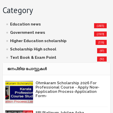
Category
Education news
(1805)
Government news
(2309)
Higher Education scholarship
(338)
Scholarship High school
(97)
Text Book & Exam Point
(92)
ജനപ്രിയ പോസ്റ്റുകള്‍‌
Ohmkaram Scholarship 2026 For
Professional Course - Apply Now-
Application Process-Application
Form-
SBI Platinum Jubilee Asha