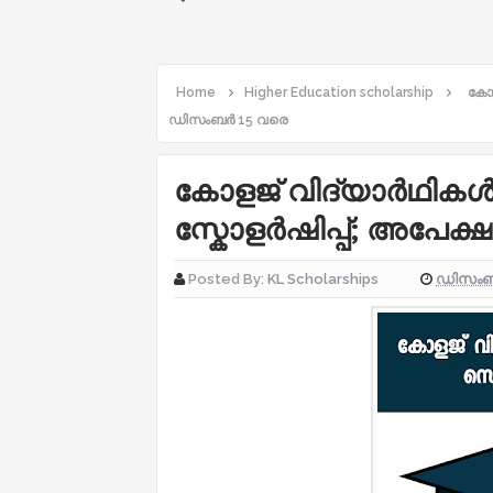
Home
Higher Education scholarship
കോള
ഡിസംബർ 15 വരെ
കോളജ് വിദ്യാർഥികൾ
സ്കോളർഷിപ്പ്; അപേക
ഡിസംബർ
Posted By:
KL Scholarships