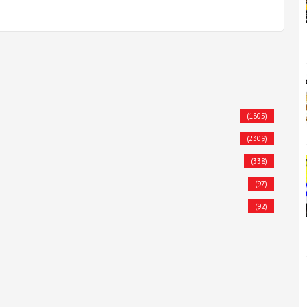
(1805)
(2309)
(338)
(97)
(92)