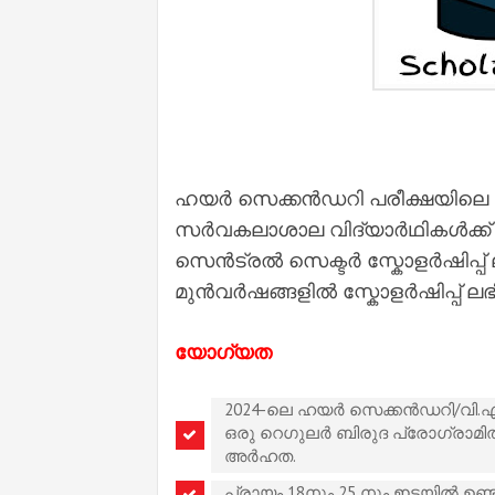
ഹയർ സെക്കൻഡറി പരീക്ഷയിലെ പ
സർവകലാശാല വിദ്യാർഥികൾക്ക് ക
സെൻട്രൽ സെക്ടർ സ്കോളർഷിപ്പ് ലഭിക
മുൻവർഷങ്ങളിൽ സ്കോളർഷിപ്പ് ലഭി
യോഗ്യത
2024-ലെ ഹയർ സെക്കൻഡറി/വി.എച്
ഒരു റെഗുലർ ബിരുദ പ്രോഗ്രാമിൽ
അർഹത.
പ്രായം 18നും 25 നും ഇടയിൽ ഉണ്