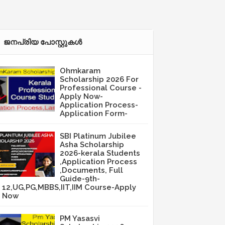
ജനപ്രിയ പോസ്റ്റുകള്‍‌
Ohmkaram
Scholarship 2026 For
Professional Course -
Apply Now-
Application Process-
Application Form-
SBI Platinum Jubilee
Asha Scholarship
2026-kerala Students
,Application Process
,Documents, Full
Guide-9th-
12,UG,PG,MBBS,IIT,IIM Course-Apply
Now
PM Yasasvi