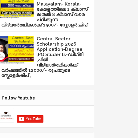
Malayalam- Kerala-
കേരളത്തിലെ 1 ക്ലാസ്
മുതൽ 8 ക്ലാസ് വരെ
പഠിക്കുന്ന
വിദ്യാർത്ഥികൾക്ക് 1500/- സ്കോളർഷിപ്
Central Sector
Scholarship 2026
Application-Degree
,PG Students-ഡിഗ്രി
,പിജി
വിദ്യാർത്ഥികൾക്ക്
വർഷത്തിൽ 12000/- രൂപയുടെ
സ്കോളർഷിപ് ,
Follow Youtube