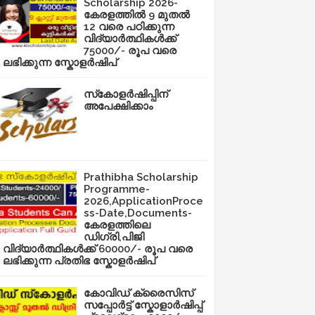
Scholarship 2026-
കേരളത്തിൽ 9 മുതൽ
12 വരെ പഠിക്കുന്ന
വിദ്യാർത്ഥികൾക്ക്
75000/- രൂപ വരെ
ലഭിക്കുന്ന സ്കോളർഷിപ്
സ്‌കോളർഷിപ്പിന്
അപേക്ഷിക്കാം
Prathibha Scholarship
Programme-
2026,ApplicationProce
ss-Date,Documents-
കേരളത്തിലെ
ഡിഗ്രി,പിജി
വിദ്യാർത്ഥികൾക്ക് 60000/- രൂപ വരെ
ലഭിക്കുന്ന പ്രതിഭ സ്കോളർഷിപ്
കോവിഡ് ക്രൈസിസ്
സപ്പോർട്ട് സ്കോളാർഷിപ്പ്