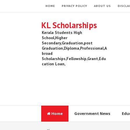
HOME
PRIVACY POLICY
ABOUT US
DISCLA
KL Scholarships
Kerala Students High
School,Higher
Secondary,Graduation,post
Graduation,Diploma,Professional,A
broad
Scholarships,Fellowship,Grant,Edu
cation Loan,
Home
Government News
Edu