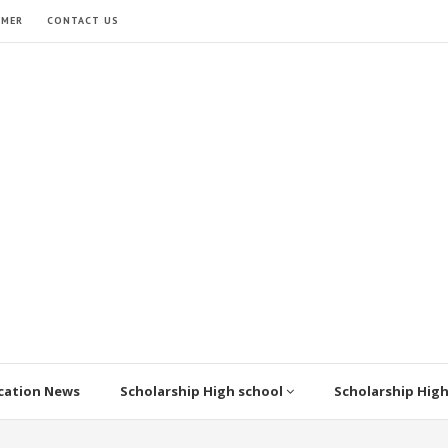
IMER
CONTACT US
cation News
Scholarship High school
Scholarship Hig